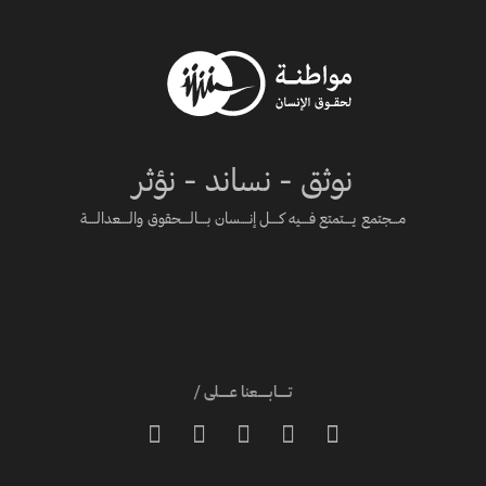
نوثق - نساند - نؤثر
مـــجتمع يــــتمتع فــــيه كــــل إنــــسان بــــالــــحقوق والــــعدالــــة
تـــــابـــــعنا عـــــلى /




