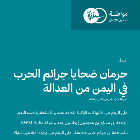
أصداء
حرمان ضحايا جرائم الحرب
في اليمن من العدالة
اﻷربعاء, 15 مارس/آذار, 2023
على الرغم من الانتهاكات المؤكدة لقواعد تصدير الأسلحة. رفضت التهم
الموجهة إلى مسؤولين عموميين إيطاليين ومدير شركة RWM Italia
بالمساهمة في جرائم حرب محتملة ، على الرغم من وجود أدلة على انتهاك