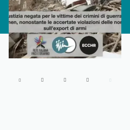




