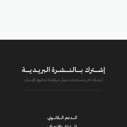
إشــــترك بــــالـنــــشــرة الـبريــديــــة
لــتصــلك آخــر مــستـجــدات عــــمل مــــواطــنة لـــحقــوق الإنــــسان
الــــدعم الــــقانــــوني