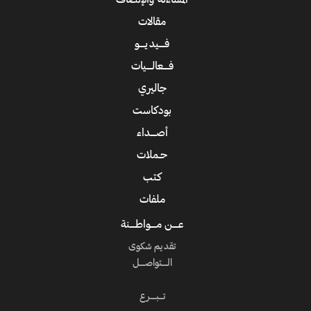
المساءلة والإنصاف
مقالات
فــــيديــــو
فــــعالــــيات
جاليري
بودكاست
أصــــداء
حـملات
كتب
ملفات
عــــن مــــواطــــنة
تقديم شكوى
الــــتواصــــل
تـــبــــرع