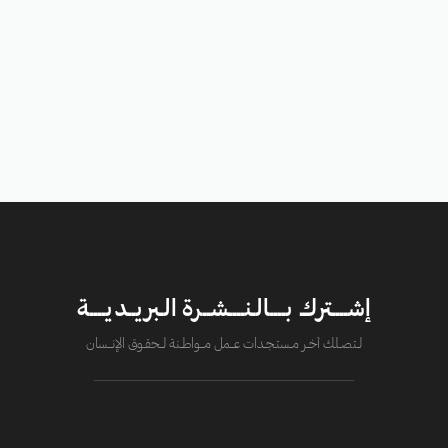
إشــــترك بــــالـنــــشــرة الـبريــديــــة
لــتصــلك آخــر مــستـجــدات عــــمل مــــواطــنة لـــحقــوق الإنــــسان