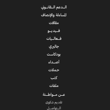
الــــدعم الــــقانــــوني
المساءلة والإنصاف
مقالات
فــــيديــــو
فــــعالــــيات
جاليري
بودكاست
أصــــداء
حـملات
كتب
ملفات
عــــن مــــواطــــنة
تقديم شكوى
الــــتواصــــل