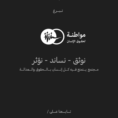
تـــبــــرع
نوثق - نساند - نؤثر
مـــجتمع يــــتمتع فــــيه كــــل إنــــسان بــــالــــحقوق والــــعدالــــة
تـــــابـــــعنا عـــــلى /