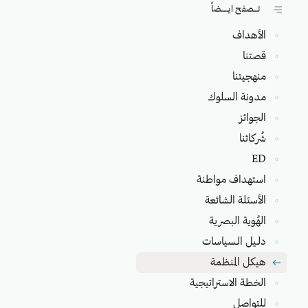
تـــصفح ايـــــضاً
الأهداف
قصتنا
منهجيتنا
مدونة السلوك
الجوائز
شُركائنا
ED
استهداف مواطنة
الأسئلة الشائعة
الهُوية البصرية
دلـيل الـسياسات
هيكل المنظمة
الخطة الاستراتيجية
للتواصل