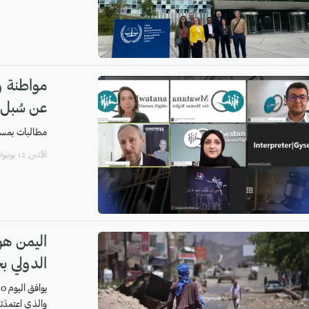
مواطنة وس
عن سُبل ا
مطالبات بمساء
اﻷثنين, 12 يونيو/حزيران, 2023
اليمن هو 
الدولي بح
والذي اعتمدَته