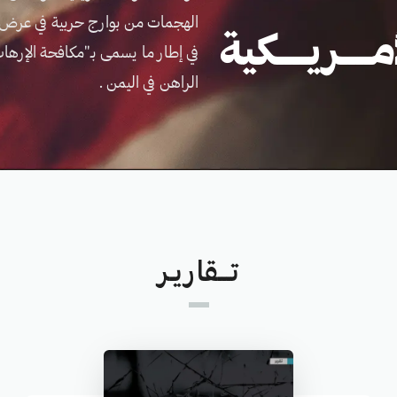
الهجمات من بوارج حربية في عرض ال
ــــريــــكية
في إطار ما يسمى بـ"مكافحة الإرها
الراهن في اليمن .
تـــقاريـر