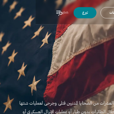
عات
تبرع
English
لعشرات من الضحايا المدنيين قتلى وجرحى لعمليات شنتها
لال الطائرات بدون طيار أو عمليات الإنزال العسكري أو