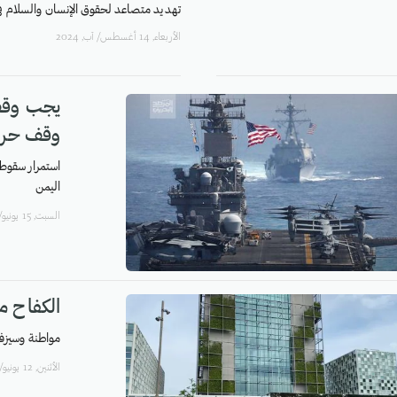
تهديد متصاعد لحقوق الإنسان والسلام في
اﻷربعاء, 14 أغسطس/ آب, 2024
يجب وقف
وقف حرب
استمرار سقوط 
اليمن
السبت, 15 يونيو/حزيران, 2024
الكفاح م
مواطنة وسيزفاي
اﻷثنين, 12 يونيو/حزيران, 2023