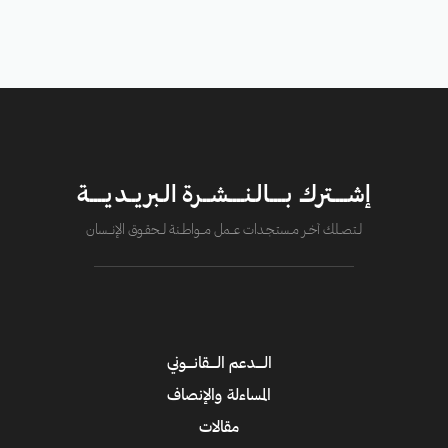
إشــــترك بــــالـنــــشــرة الـبريــديــــة
لــتصــلك آخــر مــستـجــدات عــــمل مــــواطــنة لـــحقــوق الإنــــسان
الــــدعم الــــقانــــوني
المساءلة والإنصاف
مقالات