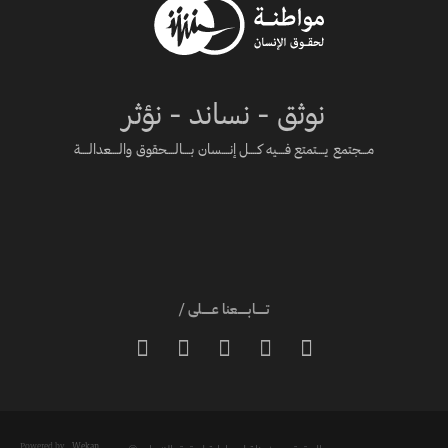
نوثق - نساند - نؤثر
مـــجتمع يــــتمتع فــــيه كــــل إنــــسان بــــالــــحقوق والــــعدالــــة
تـــــابـــــعنا عـــــلى /





Powered by
Wekan