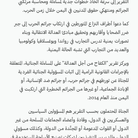
التقرير إلى سرعة اتخاذ خطوات جدية لمساءلة ومحاسبة مرتكبي
الجرائم ومنتهكي حقوق المدنيين في اليمن خلال زمن الحرب.
كما دعوا أطراف النزاع المتورطين في ارتكاب جرائم الحرب إلى جبر
ضرر الضحايا وأقاربهم وتحقيق مبادئ العدالة الانتقالية وبناء
تصورات يمنية تدرس التجارب في رواندا ويوغسلافيا وكولومبيا
والعديد من التجارب التي تشبه الحالة اليمنية.
ويركز تقرير "الكفاح من أجل العدالة" على المساءلة الجنائية، المتعلقة
بالإجراءات القانونية الرامية إلى اثبات المسؤولية الجنائية الفردية
للجناة عن تورطهم في جرائم حرب، أو جرائم ضد الإنسانية، أو
الإبادة الجماعية، أو غيرها من الجرائم الخطيرة التي ارتكبت في
اليمن منذ العام 2014.
الجناة المحتملون بحسب التقرير هم المسؤولين السياسيين
والعسكريين في الدول، وقادة وأعضاء الجماعات المسلحة من غير
الدول أو القوات المدعومة أو المجنَّدة من الدولة، وكذلك مسؤولي
الدول، والمديرين التنفيذيين لشركات تصنيع الأسلحة المستخدمة في