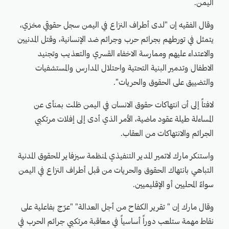
اليمن.
وقال الفقيه إن "لدى أطراف النزاع في اليمن سجل حقوقي مخزي،
يتمثل في تورطهم بجرائم حرب وجرائم ضد الإنسانية، وقتل المدنيين
والاعتداء عليهم وممارسة الاخفاء القسري والتعذيب وتجنيد
الاطفال وتدمير البنية التحتية واحتلال المدارس والمستشفيات
والتضييق على الحقوق والحريات".
لافتاً إلى أن انتهاكات حقوق الانسان في اليمن ظلت بمنأى عن
المساءلة طيلة عقود ماضية، الأمر الذي أدى إلى إفلات مرتكبي
الجرائم والانتهاكات من العقاب.
واستنكر مارك لاتمير المدير التنفيذي لمنظمة سيزفاير للحقوق المدنية
التباهي بانتهاك الحقوق والحريات من قبل أطراف النزاع في اليمن
سواءً المحليين أو الإقليميين.
وقال مارك إن " تقرير الكفاح من أجل العدالة" "عرّج بفاعلية على
نقاط مهمة ستلعب دوراً أساسياً في معاقبة مرتكبي جرائم الحرب في