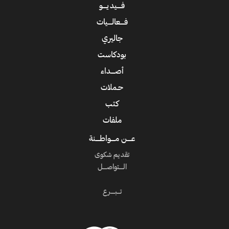
فــــيديــــو
فــــعالــــيات
جاليري
بودكاست
أصــــداء
حـملات
كتب
ملفات
عــــن مــــواطــــنة
تقديم شكوى
الــــتواصــــل
تـــبــــرع