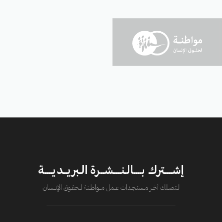
إشــــترك بــــالـنــــشــرة الـبريــديــــة
لــتصــلك آخــر مــستـجــدات عــــمل مــــواطــنة لـــحقــوق الإنــــسان