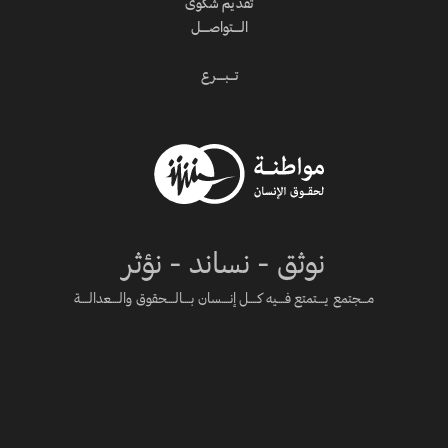
تقديم شكوى
الــــتواصــــل
تـــبــــرع
نوثق - نساند - نؤثر
مـــجتمع يــــتمتع فــــيه كــــل إنــــسان بــــالــــحقوق والــــعدالــــة