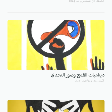
الجمعة, 30 أغسطس/ آب, 2024
ديناميات القمع وصور التحدي
اﻷثنين, 24 يوليو/تموز, 2023