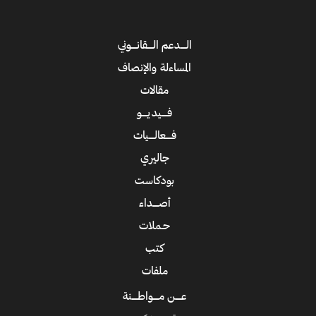
الــــدعم الــــقانــــوني
المساءلة والإنصاف
مقالات
فــــيديــــو
فــــعالــــيات
جاليري
بودكاست
أصــــداء
حـملات
كتب
ملفات
عــــن مــــواطــــنة