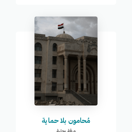
مُحامون بلا حماية
ورقة بحثية