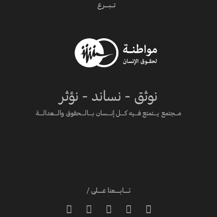
تـــبــــرع
نوثق - نساند - نؤثر
مـــجتمع يــــتمتع فــــيه كــــل إنــــسان بــــالــــحقوق والــــعدالــــة
تـــــابـــــعنا عـــــلى /




