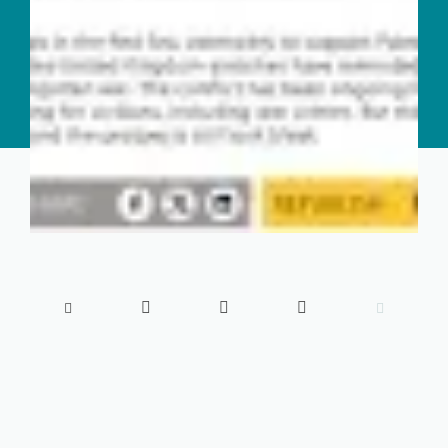




