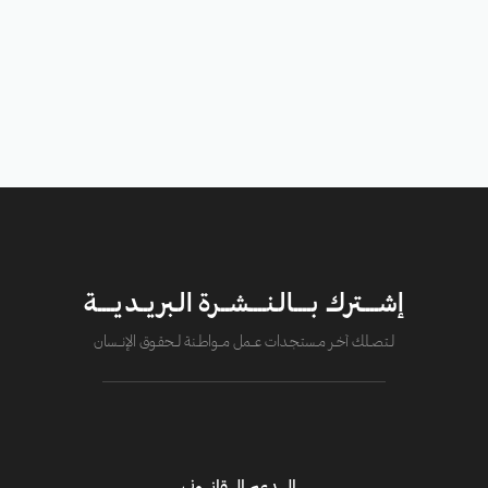
إشــــترك بــــالـنــــشــرة الـبريــديــــة
لــتصــلك آخــر مــستـجــدات عــــمل مــــواطــنة لـــحقــوق الإنــــسان