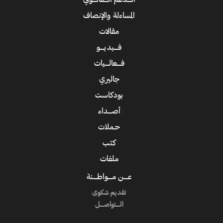
الــــدعم الــــقانــــوني
المساءلة والإنصاف
مقالات
فــــيديــــو
فــــعالــــيات
جاليري
بودكاست
أصــــداء
حـملات
كتب
ملفات
عــــن مــــواطــــنة
تقديم شكوى
الــــتواصــــل