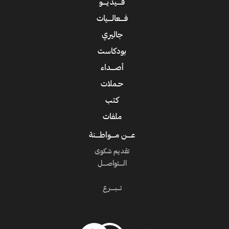
فــــيديــــو
فــــعالــــيات
جاليري
بودكاست
أصــــداء
حـملات
كتب
ملفات
عــــن مــــواطــــنة
تقديم شكوى
الــــتواصــــل
تـــبــــرع