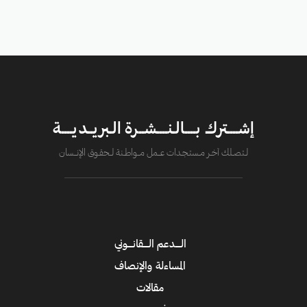
إشــــترك بــــالـنــــشــرة الـبريــديــــة
لــتصــلك آخــر مــستـجــدات عــــمل مــــواطــنة لـــحقــوق الإنــــسان
الــــدعم الــــقانــــوني
المساءلة والإنصاف
مقالات