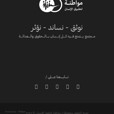
نوثق - نساند - نؤثر
مـــجتمع يــــتمتع فــــيه كــــل إنــــسان بــــالــــحقوق والــــعدالــــة
تـــــابـــــعنا عـــــلى /





Powered by
Wekan
جميع الحقوق محفوظة لـ مواطنة لحقوق الانسان © 2023