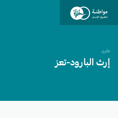
جاليري
إرث البارود-تعز