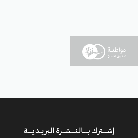
إشــــترك بــــالـنــــشــرة الـبريــديــــة