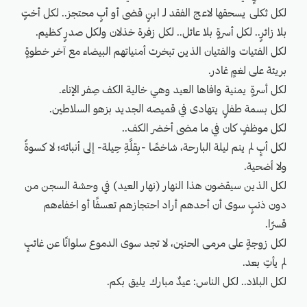
لكل ثكلى يسحقها لاعج الفقد لـ ابنٍ قضى أو أبٍ محتجز.. لكل أختٍ
بلا زائرٍ.. لكل أسرةٍ بلا عائل.. لكل زفرة خذلان ولكل صدرٍ كظيم.
لكل الفتيات والفتيان الذين تبخرت أمنياتهم البيضاء مع آخر خطوةٍ
بريئة على لغمٍ غادر.
لكل أسرةٍ يمنية وافاها العيد وهي خالية الكف صِفر الإناء.
لكل بسمة طفلٍ يتهادى في قميصه الجديد بزهو السلاطين.
لكل موظفٍ كان في ما مضى أخضر الكف..
لكل أبٍ لم ينم ليلة البارحة، شاخصًا -بِقلَّةِ حِيلة- إلى أنبائه؛ لا كسوةً
ولا أضحية.
لكل الذين سيقضون هذا النهار (نهار العيد) في وحشة السجن من
دون ذنبٍ سوى أن أحدهم أراد احتجازهم تعسفًا أو اخفاءهم
قسرًا.
لكل زوجةٍ على مرمى الحنين، لا تجد سوى الدموع سلوانًا عن غائبٍ
لم يأتِ بعد.
لكل البلاد.. لكل الناس: عيدٌ مبارك يليق بكم.