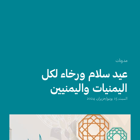
مدونات
عيد سلام ورخاء لكل
اليمنيات واليمنيين
السبت, 15 يونيو/حزيران, 2024