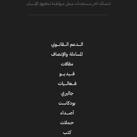
لــتصــلك آخــر مــستـجــدات عــــمل مــــواطــنة لـــحقــوق الإنــــسان
الــــدعم الــــقانــــوني
المساءلة والإنصاف
مقالات
فــــيديــــو
فــــعالــــيات
جاليري
بودكاست
أصــــداء
حـملات
كتب