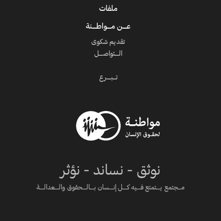
ملفات
عــــن مــــواطــــنة
تقديم شكوى
الــــتواصــــل
تـــبــــرع
نوثق - نساند - نؤثر
مـــجتمع يــــتمتع فــــيه كــــل إنــــسان بــــالــــحقوق والــــعدالــــة