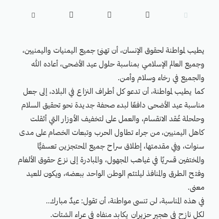





يطيب لمواطنة لحقوق الإنسان، أن تهنئ جميع اليمنيات واليمنيين،
وجميع العالم الإسلامي بمناسبة حلول عيد الأضحى، أعاده الله
والجميع في رخاء وسلام وأمن.
كما يطيب لمواطنة، أن تدعو كل أطراف النزاع في البلاد، إلى جعل
مناسبة عيد الأضحى دافعًا لبدء صحفة جديدة نحو تحقيق السلام
وحلحلة عُقد الانقسام، والعمل على لتخفيف الأوزار التي أثقلت
كاهل اليمنيين، من جراء تطاول الحرب وتبعات الخصام على مدى
سنوات، وفي مقدمتها، إطلاق سراح جميع المحتجزين تعسفيًّا
والمختفين قسريًا في غياهب المجهول، والمبادرة إلى نزع حقوق الألغام
وفتح الطرق والمنافذ ليلتئم الوطن الواحد ببعضه، ويكون للعيد
معنى.
في هذه المناسبة، لن تنسى مواطنة، أن تقول: عيدٌ مبارك..
لكل نازحٍ في هجير حزيران يكابد منفاه في عراء الشتات.