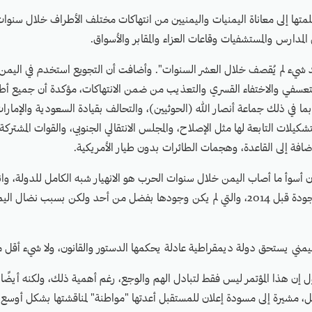
لمتها إلى معاناة اليمنيات واليمنيين من انتهاكات مختلف الأطراف خلال سنو
لمدارس والمستشفيات وقاعات العزاء والمقابر والأسواق.
جد شيء لم يُقصف خلال العشر السنوات". وأضافت أن التجويع استخدم في اليم
لتعسفي والاختفاء القسري والتعذيب من ضمن الانتهاكات، مؤكدة أن جميع أط
 بما في ذلك جماعة أنصار الله (الحوثيين)، والتحالف بقيادة السعودية والإمار
التشكيلات التابعة لها مثل الإصلاح، والمجلس الانتقالي الجنوبي، والقوات المشتر
لإضافة إلى القاعدة، وهجمات الطائرات بدون طيار الأمريكية.
 أسوأ ما أصاب اليمن خلال سنوات الحرب هو الانهيار شبه الكامل للدولة، وا
المدنية التي كانت موجودة قبل 2014، والتي لم يكن وجودها بفضل من أحد ولكن بسبب نضا
مني يستحق دولة ديمقراطية عادلة يحكمها الدستور والقانون، ولا شيء أقل 
 إن هذا المؤتمر ليس فقط لتبادل الهم والوجع، رغم أهمية ذلك، ولكنه أيضًا
 مشيرة إلى مسودة إعلان للمستقبل أعدتها "مواطنة" لمناقشتها بشكل أوسع.