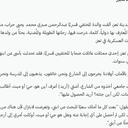
ُعترف بها دولياً، كلمة، شرحت فيها، رحلتها الطويلة والمُضنية، بحثاً عن ولدها ال
ت العسكرية في تعز.
تعز، إحدى ممثلات عائلات ضحايا المختفيين قسريًا، فقد تحدثت بأسى عن ابنها
ني سنوات.
 بالأمان، أولادنا يخرجون إلى الشارع ونحن خائفون، يذهبون إلى المدرسة ونحن
 جامعي أخذوه من الشارع، أشتي (أريد) أعرف أين هو، حيّ أو ميت، أطال
 مات، لكن أين جثته؟ أريد الحصول عليها".
قول: "بعت كل ما أملك سعيًا للبحث عن ابني، وتعرضت لابتزاز، لأن هناك من
ل، لكن لم أحصل على أي إجابة عنه وهل هو حيّ أو ميت، أوكلت أمري إلى أرحم
ًا عن أبني".