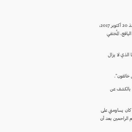
من قاعة المؤتمر في مدينة تعز، ألقت والدة المختفي قسريًا عبدالرحمن صبري محمد يحيى حراب، منذ 20 أكتوبر 2017،
يافع، المُختفي
 الذي لا يزال
 خائفون".
ب بالكشف عن
 كان يساومني على
 الراحمين بعد أن