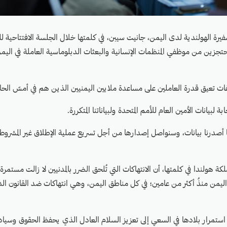
يرة الهولندية لدى اليمن، جانيت سيبن، في كلمتها خلال الجلسة الافتتاحية للم
حتجزين من موظفي المنظمات الإنسانية والبعثات الدبلوماسية العاملة في الي
ات تعيق قدرة العاملين على مساعدة ملايين اليمنيين الذين هم في أمسّ الحاج
لبيانات الأمين العام للأمم المتحدة ولبياناتنا المتكررة.
 أصدرنا بيانات، وسنواصل إصدارها من أجل تسريع عملية الإطلاق غير المشروط 
 هولندا في كلمتها، أن الانتهاكات التي تُلحق الضرر بالمدنيين لا زالت مستمرة
اليمن منذُ أكثر من عامين؛ في كل مناطق اليمن، وهي انتهاكات ضد القانون الدو
ستمرار بلادها في السعي إلى تعزيز السلام العادل الذي يحفظ الحقوق وسيادة