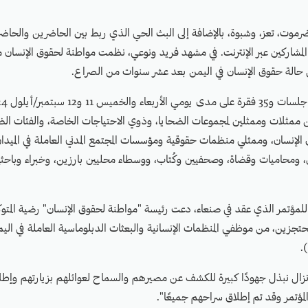
وت، تعز، وشبوة، بالإضافة إلى البث الحي الذي ربط بين الحاضرين والحاضرا
لمشاركين عبر الإنترنت. في مشهد فريد ونوعي، نظمت مواطنة لحقوق الإنسان م
ل حالة حقوق الإنسان في اليمن بعد عشر سنوات من الصراع.
مثلات وممثلين لمجموعات الضحايا، وذوي الاحتياجات الخاصة، والفئات الض
لإنسان، وممثلي منظمات حقوقية ومؤسسات المجتمع المدني العاملة في الميدا
، ومحاميات وقضاة، وصحفيين وكُتاب، ووسطاء محليين بارزين، وخبراء وباحث
ة للمؤتمر الذي عقد في صنعاء، دعت رئيسة "مواطنة لحقوق الإنسان" رضية المتو
حتجزين، من موظفي المنظمات الإنسانية والبعثات الدبلوماسية العاملة في ال
.
نزال نبذل جهودًا كبيرة للكشف عن مصيرهم والسماح لعوائلهم بزيارتهم وإطل
المؤتمر وقد تم إطلاق سراحهم جميعًا".