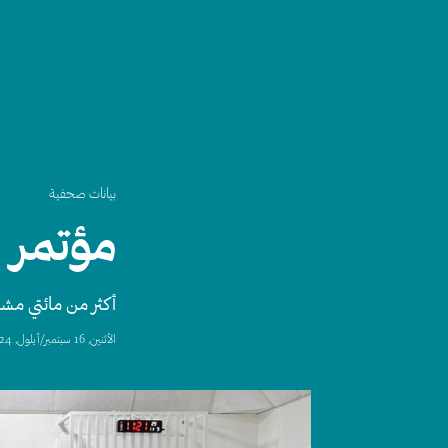
بيانات صحفية
مؤتمر 
أكثر من مائتي مش
اﻷثنين, 16 سبتمبر/أيلول, 2024