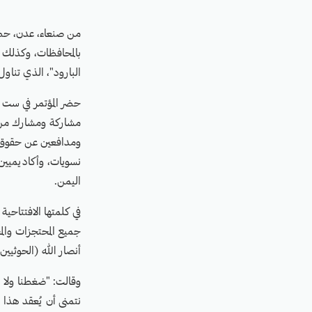
من صنعاء، عدن، حضرم
بالمحافظات، وكذلك ا
البارود"، الذي تناو
مشاركة ومشارك من م
ومدافعين عن حقوق ا
نسويات، وأكاديميين
اليمن.
في كلمتها الافتتاحي
جميع المحتجزات والم
أنصار الله (الحوثيين)
وقالت: "ضغطنا ولا 
نتمنى أن يُعقد هذا 