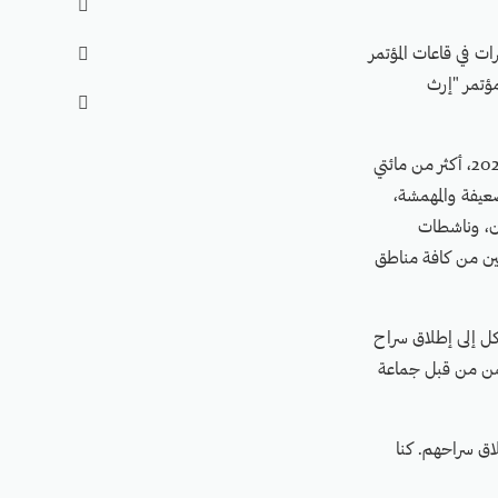

ت في قاعات المؤتمر

ؤتمر "إرث

حضر المؤتمر في ست جلسات و35 فقرة على مدى يومي الأربعاء والخميس 11 و12 سبتمبر/أيلول 2024، أكثر من مائتي
عيفة والمهمشة،
ن، وناشطات
ين من كافة مناطق
كل إلى إطلاق سراح
يمن من قبل جماعة
اق سراحهم. كنا