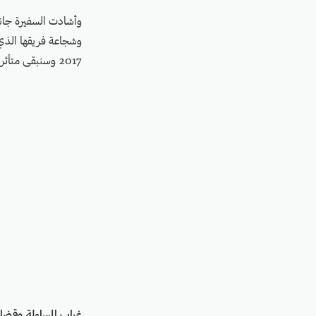
وأشادت السفيرة جاني
وشجاعة فريقها الذي
2017 وسنبقى متأثرين بعملكم وسنواصل دعم عملكم وجهودكم".
غياب المساءلة وقضا