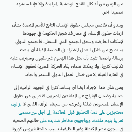
من الزمن من أشكال القمع الوحشية المتزايدة وإلا فإننا سنشهد
تصعيدا آخر.
ويبدو أن تقاعس مجلس حقوق الإنسان التابع للأمم المتحدة بشأن
أزمات حقوق الإنسان في مصر قد شجع الحكومة في جهودها
لإسكات المعارضة وسحق المجتمع المدني المستقل. فالمجتمع الدولي
يستطيع من خلال العمل المشترك في الجلسة المقبلة أن يبعث
برسالة واضحة تفيد بأن مثل هذا الهجوم غير مقبول وسيترتب عليه
تكاليف كثيرة، ولا يمكننا ضمان بقاء الحركة المصرية لحقوق الإنسان
في الفترة المقبلة إلا من خلال العمل الدولي المستمر والجاد.
ومن شأن هذا الإجراء أيضا أن يساعد كثيرا في الجهود الرامية إلى
حماية وضمان الإفراج عن المدافعين المصريين الآخرين عن حقوق
الإنسان المسجونين ظلمًا وغيرهم من سجناء الرأي، الذين لا
يزالون
محتجزين على ذمة التحقيق قبل المحاكمة إلى أجل غير مسمى
تقريبا بتهم ملفقة، ويواجهون مخاطر شديدة على
حالتهم الصحية
في سجون مصر المكتظة وغير النظيفية بسبب جائحة فيروس كورونا