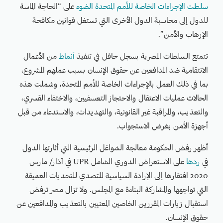
سلطت الإجراءات الخاصة للأمم المتحدة الضوء
على “الحاجة الماسة
للدول إلى محاسبة الدول الأخرى التي تستغل قوانين مكافحة
الإرهاب والأمن”.
تتمتع السلطات المصرية بسجل حافل في تنفيذ
أنماط
من الأعمال
الانتقامية ضد المدافعين عن حقوق الإنسان بسبب عملهم المشروع،
بما في ذلك العمل بالإجراءات الخاصة للأمم المتحدة، وشملت هذه
الحالات عمليات الاعتقال والاحتجاز التعسفيين، والاختفاء القسري،
والتعذيب، والمراقبة غير القانونية، والتهديدات، والاستدعاء من قبل
أجهزة الأمن بغرض الاستجواب.
أظهر رفض الحكومة معالجة الشواغل الرئيسية التي أثارتها الدول
في
ردها
على الاستعراض الدوري الشامل UPR في آذار/ مارس
2020 افتقارها إلى الإرادة السياسية للتصدي للتحديات العميقة
التي تواجهها والمشاركة البناءة مع المجلس. ولا تزال مصر ترفض
استقبال زيارات المقررين الخاصين المعنيين بالتعذيب والمدافعين عن
حقوق الإنسان.