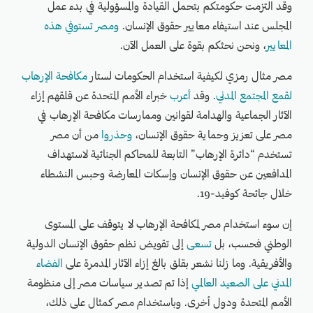
وقد التزمت حكومتكم بتحمل القيادة والمسؤولية في بدء عمل
المجلس عند استيفاء معايير حقوق الإنسان.
ومصر تستوفي هذه
المعايير
، ونحن نحثكم بقوة على العمل الآن.
مصر مثال رمزي لكيفية استخدام الحكومات لستار
مكافحة الإرهاب
لقمع المجتمع المدني
. وقد
أعرب
خبراء الأمم المتحدة عن قلقهم إزاء
الآثار الجماعية والهدامة لقوانين وممارسات مكافحة الإرهاب في
مصر على تعزيز وحماية حقوق الإنسان،
وحذروا
من أن مصر
تستخدم “دائرة الإرهاب” التابعة للمحاكم الجنائية لاستهداف
المدافعين عن حقوق الإنسان وإسكات المعارضة وحبس النشطاء
خلال جائحة كوفيد-19.
إن سوء استخدام مصر لمكافحة الإرهاب لا يتوقف على المستوى
الوطني فحسب، بل
تسعى
إلى تقويض نظم حقوق الإنسان الدولية
والأفريقية. وما زلنا نشعر بقلق بالغ إزاء الآثار المدمرة على
الفضاء
المدني على الصعيد العالمي
إذا تم تصدير سياسات مصر إلى منظومة
الأمم المتحدة ودول أخرى. وباستخدام مصر كمثال على ذلك،