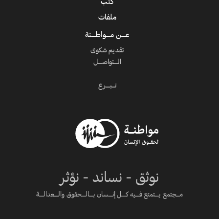
كتب
ملفات
عــــن مــــواطــــنة
تقديم شكوى
الــــتواصــــل
تـــبــــرع
نوثق - نساند - نؤثر
مـــجتمع يــــتمتع فــــيه كــــل إنــــسان بــــالــــحقوق والــــعدالــــة