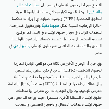
الأوسع من أجل حقوق الإنسان في مصر. إن
عمليات الاعتقال
والتحقيق
المروعة الأخيرة لكبار موظفي منظمة المبادرة المصرية
للحقوق الشخصية (EIPR) وتجميد أصولهم في إجراءات محكمة
«دائرة الإرهاب» المسيئة تمثل
هجوما مقيتًا
وغير مقبول ضد إحدى
المنظمات الرائدة في مجال حقوق الإنسان في البلد، كما يوضح
تصميم الحكومة المصرية على تصعيد هجماتها المستمرة والواسعة
النطاق والمنتظمة ضد المدافعين عن حقوق الإنسان
والحيز المدني
في
مصر.
وفي حين أن الإفراج الأخير عن ثلاثة من موظفي المبادرة المصرية
للحقوق الشخصية (EIPR)، الذين لم يكن ينبغي إلقاء القبض
عليهم في المقام الأول، يسعد قلوب أسرهم وأصدقائهم، إلا أنه لا
يزال هناك موظف رابع للمنظمة (EIPR) محتجزاً ولا تزال المنظمة
تتعرض للهجوم. ولا تزال التهديدات التي تتعرض لها منظمات
حقوق الإنسان المستقلة الأخرى مستمرة، حيث يواجه المدافعون عن
حقوق الإنسان عمليات الاعتقال والاحتجاز التعسفي والتعذيب