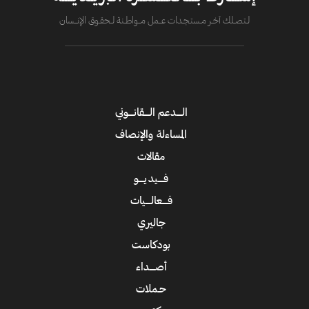
لــتصــلك آخــر مــستـجــدات عــــمل مــــواطــنة لـــحقــوق الإنــــسان
الــــدعم الــــقانــــوني
المساءلة والإنصاف
مقالات
فــــيديــــو
فــــعالــــيات
جاليري
بودكاست
أصــــداء
حـملات