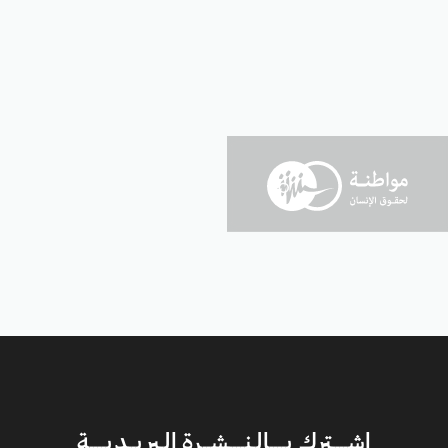
إشــــترك بــــالـنــــشــرة الـبريــديــــة