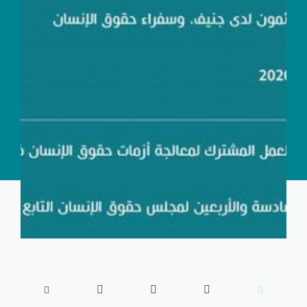




