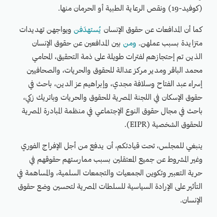
(كوفيد-19) ونقص الرعاية الطبية أو الحرمان منها.
كما أن المدافعات عن حقوق الإنسان
يُستهدَفن
ويواجهن تهديدات
متزايدة بسبب عملهن.
ومن
بين المدافعين عن حقوق الإنسان
الذين تم إحتجازهم لفترات طويلة على ذمة التحقيق، المحامي
محمد الباقر ومدير مركز عدالة للحقوق والحريات، والصحافيين
إسراء عبد الفتاح وسلافة مجدي، وإبراهيم عز الدين، باحث في
حقوق الإسكان في اللجنة المصرية للحقوق والحريات وباتريك زكي،
باحث في مجال حقوق النوع الإجتماعي في منظمة المبادرة المصرية
للحقوق الشخصية (EIPR).
ينبغي للمجلس، تحت قيادتكم، أن يدفع من أجل الإفراج الفوري
وغير المشروط عن جميع المعتقلين بسبب ممارستهم حقوقهم في
حرية التعبير وتكوين الجمعيات والتجمعات السلمية، والمساهمة في
التأثير على الإرادة السياسية للسلطات المصرية لتحسين وضع حقوق
الإنسان.