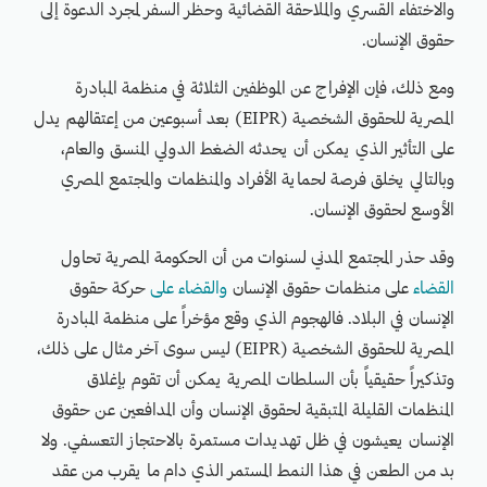
والاختفاء القسري والملاحقة القضائية وحظر السفر لمجرد الدعوة إلى
حقوق الإنسان.
ومع ذلك، فإن الإفراج عن الموظفين الثلاثة في منظمة المبادرة
المصرية للحقوق الشخصية (EIPR) بعد أسبوعين من إعتقالهم يدل
على التأثير الذي يمكن أن يحدثه الضغط الدولي المنسق والعام،
وبالتالي يخلق فرصة لحماية الأفراد والمنظمات والمجتمع المصري
الأوسع لحقوق الإنسان.
وقد حذر المجتمع المدني لسنوات من أن الحكومة المصرية تحاول
القضاء
على منظمات حقوق الإنسان
والقضاء على
حركة حقوق
الإنسان في البلاد. فالهجوم الذي وقع مؤخراً على منظمة المبادرة
المصرية للحقوق الشخصية (EIPR) ليس سوى آخر مثال على ذلك،
وتذكيراً حقيقياً بأن السلطات المصرية يمكن أن تقوم بإغلاق
المنظمات القليلة المتبقية لحقوق الإنسان وأن المدافعين عن حقوق
الإنسان يعيشون في ظل تهديدات مستمرة بالاحتجاز التعسفي. ولا
بد من الطعن في هذا النمط المستمر الذي دام ما يقرب من عقد