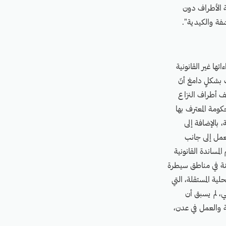
ة الأطراف دون
فة والكيدية".
ها غير القانونية
 بشكلٍ دامغ أنّ
لف أطراف النزاع
كومة المعترف بها
، بالإضافة إلى
لعمل إلى جانب
لمساندة القانونية
نة في مناطق سيطرة
ية المستقلة، التي
، لم يسبق أن
ة والعمل في عدن،