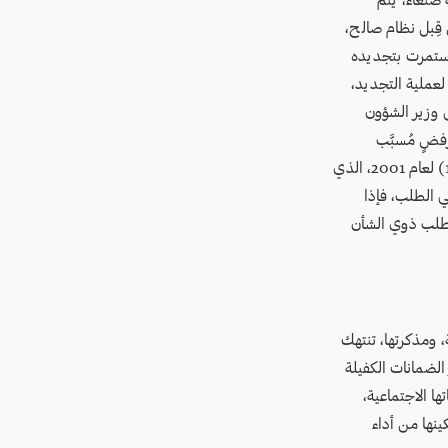
ة صنعاء، يتم
ر القانوني من قِبل نظام صالح،
، استمرت بتجديده
زمة لعملية التجديد،
ى وزير الشؤون
رفضٍ مُسبَّب
ومكتوب لتجديد تصريح العمل، طبقًا للمادة (10) من قانون الجمعيات والمؤسسات الأهلية رقم (1) لعام 2001، الذي
تلقي الطلب، فإذا
لى طلب ذوي الشأن
 ومذكرتها، تنتهك
الضمانات الكفيلة
ا الاجتماعية،
ينها من أداء