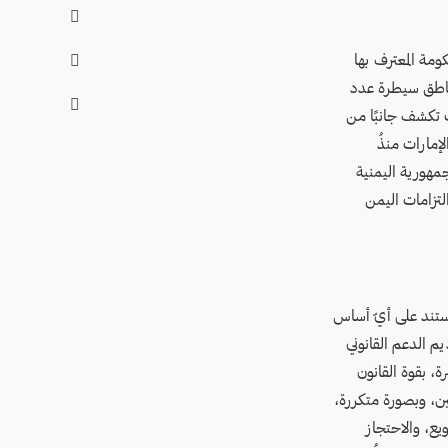

ومة المعترف بها

نسان، في مناطق سيطرة عدد

ات تكشف جانبًا من
لإمارات منذُ
جمهورية اليمنية
لتزامات اليمن
 تستند على أيّ أساس
يم الدعم القانوني
ة، بقوة القانون
ين، وبصورة متكررة،
ع، والاحتجاز