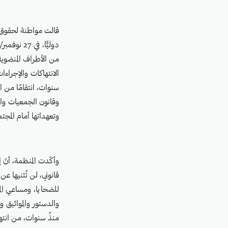
قالت مواطنة لحقوق ال
من الأطراف المنضوية 
الانتهاكات والإجراءات
سنوات، انتقامًا من ا
وقانون الجمعيات والم
وتعهداتها أمام المجت
وأكّدت المنظمة، أنّ 
قانوني، لن تُثنيها ع
للضحايا، ومساعي المسا
والدستور والمواثيق 
منذُ سنوات، من انته