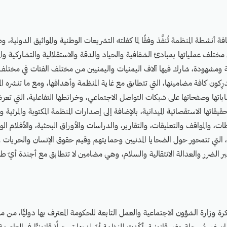
ة أنشطة المنظمة تُنفَّذ وفقًا لما كفلته التشريعات الوطنية والمواثيق الدولية، وطب
ي مختلف عملياتها بمبادئ الشفافية والحياد والدقة والاستقلالية والتشاركية وا
ة ومشهودة، شارك فيها آلاف اليمنيات واليمنيين من مختلف الفئات في مختلف
رِكون كافة مضامينها، التي تتطابق مع غاية المنظمة وأهدافها، ومع ما تنشره ا
اباتها وصفحاتها على شبكات التواصل الاجتماعي، وخرائطها التفاعلية، التي تع
اتها الاستقصائية الميدانية، بالإضافة إلى إصدارات المنظمة المكتوبة والمرئية و
ات، والمواقف والتعليقات، والتقارير، والدراسات والأوراق البحثية، والأفلام الو
 التي تتمحور حول الضحايا المدنيين وحمايتهم وقيم حقوق الإنسان والحريات و
جبر الضرر والعدالة الانتقالية والسلام، وهي مضامين لا تتطابق مع أجندة أيّ 
ذكرة وزارة الشؤون الاجتماعية والعمل التابعة للحكومة المعترف بها دوليًّا، من مز