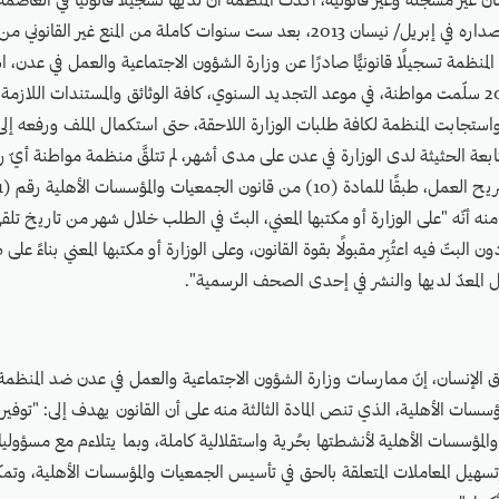
 غير مُسجلة وغير قانونية، أكّدت المنظمة أنّ لديها تسجيلًا قانونيًّا في العاصم
تجديده سنويًّا منذُ إصداره في إبريل/ نيسان 2013، بعد ست سنوات كاملة من المنع غي
 المنظمة تسجيلًا قانونيًّا صادرًا عن وزارة الشؤون الاجتماعية والعمل في عدن
سنويًّا، وفي العام 2023 سلّمت مواطنة، في موعد التجديد السنوي، كافة الوثائق والمستندات اللا
 واستجابت المنظمة لكافة طلبات الوزارة اللاحقة، حتى استكمال الملف ورفعه إل
تابعة الحثيثة لدى الوزارة في عدن على مدى أشهر، لم تتلقَّ منظمة مواطنة أيّ 
رض في المادة (9) منه أنّه "على الوزارة أو مكتبها المعني، البتّ في الطلب خلال شهر من تاريخ 
البتّ فيه اعتُبِر مقبولًا بقوة القانون، وعلى الوزارة أو مكتبها المعني بناءً ع
ل المعدّ لديها والنشر في إحدى الصحف الرسمية".
الإنسان، إنّ ممارسات وزارة الشؤون الاجتماعية والعمل في عدن ضد المنظمة،
سسات الأهلية، الذي تنص المادة الثالثة منه على أن القانون يهدف إلى: "توفير 
لمؤسسات الأهلية لأنشطتها بحُرية واستقلالية كاملة، وبما يتلاءم مع مسؤولياته
سهيل المعاملات المتعلقة بالحق في تأسيس الجمعيات والمؤسسات الأهلية، وتمك