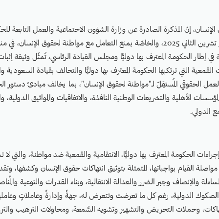
إنسان، إنّ المذكرة الصادرة عن وزارة الشؤون الاجتماعية والعمل التابعة للحك
دوليًّا، في 27 نوفمبر/ تشرين الثاني 2025، والخاصّة بمنع التعامل مع مواطنة لحقوق الإ
في إطار الحكومة المعترف بها دوليًّا ومجلس القيادة الرئاسي، تُمثّل وثيقة إثب
 القمعية التي ترتكبها الحكومة المعترف بها دوليًّا والتحالف بقيادة السعودية وا
لعمل الحقوقي المُستقِلّ لـ"مواطنة لحقوق الإنسان"، بما يخالف مبادئ دستور ال
ؤسسات الأهلية والتشريعات الوطنية النافذة، والاتفاقيات والمواثيق الدولية، وا
مع الدولي.
إجراءات الحكومة المعترف بها دوليًّا، الانتقامية والقمعية ضد مواطنة، والتي لا
ن مواصلة القيام بواجباتها، المتمثلة بتوثيق انتهاكات حقوق الإنسان وكشفها، وتقد
ءلة والإنصاف وجبر الضرر والعدالة الانتقالية، وبناء القدرات والتوعية والمُناصر
والصكوك الدولية، رغم كل ما تعرضت وتتعرض له، جهةً وإدارةً وعاملاتٍ وعامل
اكات، وحملات التحريض والتشهير وتشويه السُّمعة، ومحاولات الترهيب والتروي