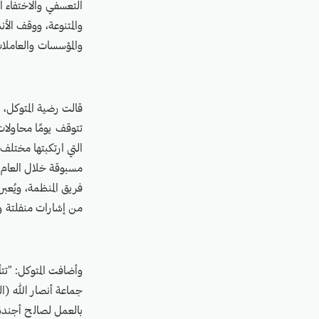
التعسفي والاختفاء ا
والمتنوعة، ووقف الأن
والمؤسسات والعاملات 
قالت رضية المتوكل، 
تتوقف يومًا محاولات
التي ارتكبتها مختلف
فريق المنظمة، ويُعبر
من إشارات منفلتة و
وأضافت المتوكل: "تت
جماعة أنصار الله (ا
بالعمل لصالح أجندة 