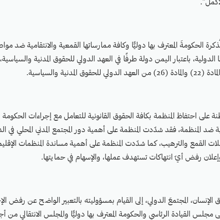
أكمل".
كرة الحكومةَ المعترف بها دوليًّا وكافة ممارساتها القمعية والانتقامية ضد مواط
 الدولية، باعتبار اليمن دولة طرفًا في العهد الدولي للحقوق المدنية والسياسية
 على احتفاظ المنظمة بكافة الحقوق القانونية للتعامل مع إجراءات الحكومة المع
ونية ضد المنظمة، فقد شدّدت المنظمة على أهمية دور المجتمع المدني المحلي في ا
ات القمع والترهيب، كما شدّدت المنظمة على أهمية مساندة المنظمات الإقليم
إعلان رفض أيّ انتهاكات تستهدف عملها، والإسهام في حمايتها.
الإنسان، المجتمعَ الدولي، إلى القيام بمسؤوليته بالتعبير الواضح عن رفض ال
 مجلس القيادة الرئاسي والحكومة المعترف بها دوليًّا والمجلس الانتقالي من 