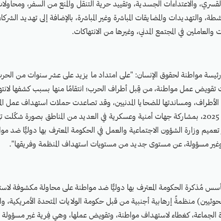
لقسري، والاعتداءات الجسدية، وتقييد حرية التنقل والمنع من السفر، ومحاولات ا
شطة، والتهديدات والمضايقات المباشرة وغير المباشرة، بالإضافة إلى تهديد الشرك
والعاملين في المجتمع المدني، وغيرها من الانتهاكات.
رئيسة مواطنة لحقوق الإنسان: "على امتداد ما يزيد على عشر سنوات من الحرب 
 تقويض عمل مواطنة، من قِبل أطراف الحرب؛ انتقامًا منها بسبب كشفها لانت
 الأطراف، ومساندتها للضحايا المدنيين، وقد تصاعدت حملات استهداف عمل ال
مسبوقة خلال العام 2025، بمشاركة جهات أمنية وعسكرية في العديد من المناطق بصورة شكّل
 تعميم وزارة الشؤون الاجتماعية والعمل في الحكومة المعترف بها دوليًّا ضد موا
غير مسؤولة، عن مستوى جديد من مستويات استهداف المنظمة وفريقها".
أسس مُذكرة الحكومة المعترف بها دوليًّا ضد مواطنة على محاولة مكشوفة لا
لحوثيين) منظمةً إرهابية أجنبية من قبل حكومة الولايات المتحدة الأمريكية، وا
الجماعة، كغطاء لاستهداف مواطنة، وتقويض عملها، وهي فِرية غير مسؤولة وب