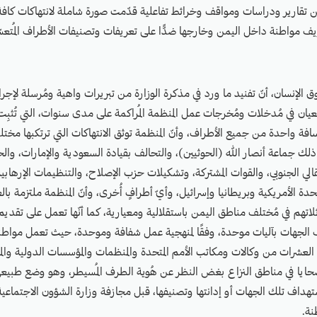
ن تقارير ودراسات ومواقف وخرائط تفاعلية قدّمت صورة شاملة لانتهاكات كاف
يف مواطنة داخل اليمن وخارجها ضدًّا على تعريفات وتصنيفات الأطراف المُتعسّ
الإنسان، أنّ تفنيد ما ورد في مذكرة الوزارة من تبريرات واهية ومُرسلة لإجراءات
عيان في مُدخلات ومُخرجات عمل المنظمة المُراكمة على مدى سنوات، التي تُثبِت
فة واحدة من جميع الأطراف، وأنّ المنظمة توثق الانتهاكات التي ترتكبها مخت
ذلك جماعة أنصار الله (الحوثيين)، والتحالف بقيادة السعودية والإمارات، والح
نتقالي الجنوبي، والقوات المشتركة، وتشكيلات حزب الإصلاح، والتنظيمات الإرهابية
متحدة الأمريكية وبريطانيا وإسرائيل، وأيّ أطرافٍ أُخرى، وأنّ المنظمة ملتزمة با
ئلاتهم في مُختلف مناطق اليمن باستقلالية ومعيارية، كما أنّها تعمل على تقديم ا
 الجهات بآليات موحدة، وفقًا لمنهجية عمل شفافة وموحدة، حيث تعمل مواط
 العشرات من وكالات ومكاتب الأمم المتحدة والمنظمات والمؤسسات الدولية والمحل
ضحايا في مناطق النزاع بغض النظر عن هُوية الطرف المُسيطر، وهو وضع طبيعي
تهداف تلك الجهات أو إدانتها وتصنيفها، قبل مجازفة وزارة الشؤون الاجتماعي
نة.