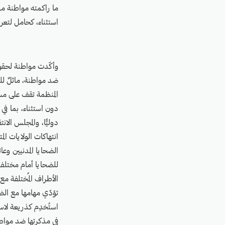
ما راكمته مواطنة م
استثناء، كحامل لتعر
وأكّدت مواطنة لحقوق 
ضد مواطنة، ماثلٌ لل
المنظمة تقف على مسا
دون استثناء، بما في 
دوليًّا، والمجلس الا
انتهاكات الولايات ال
الضحايا المدنيين وعا
للضحايا أمام مختلف
الأطراف المُختلفة مع
تؤدّي مهامها مع ال
استُخدِم كذريعة لاس
في مذكرتها ضد مواط