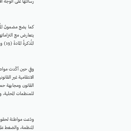
رسالتها على الوجه ال
كما يضع مضمونُ المُذ
يتعارض مع التزاماتها
المُذكرةُ المادةَ (19) والمادة (22) والمادة (26) من العهد الدولي للحقوق المدنية والسياسية.
وفي حين أكّدت مواطنة
الانتقامية غير القان
القانون ومجابهة حمل
للمنظمات المحلية، و
ودَعت مواطنة لحقوق 
المنظمة، والضغط على