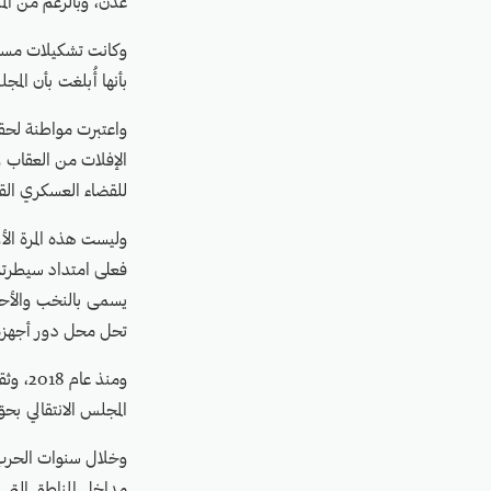
عدن، وبالرغم من المذ
وكانت تشكيلات مسلح
بأنها أُبلغت بأن الم
واعتبرت مواطنة لحق
الإفلات من العقاب و
للقضاء العسكري القا
وليست هذه المرة الأو
فعلى امتداد سيطرته
يسمى بالنخب والأحزم
تحل محل دور أجهزة 
المجلس الانتقالي بحق 
وخلال سنوات الحرب، 
مداخل المناطق التي