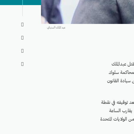

عبد الملك السنباني


قتل عبدالملك

 للمحاكمة سلوك
سيادة القانون
نوبي بعد توقيفه في نقطة
رية طور الباحة بمحافظة لحج، صباح يوم الأربعاء 8 سبتمبر/ أيلول 2021، ما يقارب الساعة
من الولايات المتحدة