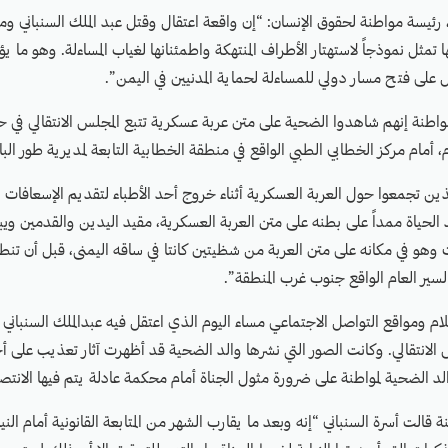
 رئيسة مواطنة لحقوق الإنسان: “إن واقعة اعتقال وقتل عبد الملك السنباني و
ا تمثل نموذجاً لاستهتار الأطراف المنتهكة واطمئنانها لغياب المساءلة. وهو ما 
ل على فتح مسار دولي للمساءلة لحماية المدنيين في اليمن”.
، أمام مركز الخطابي الطبي الواقع في منطقة الخطابية التابعة لمديرية طور ا
ين تجمعوا حول العربة العسكرية أثناء خروج أحد الأطباء لتقديم الإسعافات 
الحياة ممداً على بطنه على متن العربة العسكرية، مقيد اليدين والقدمين ويب
ت وهو في مكانه على متن العربة من شظيتين كانتا في ساقه اليمنى، قبل أن تن
ير العام الواقع جنوب غرب المنطقة”.
ام ومواقع التواصل الاجتماعي مساء اليوم الذي اعتقل فيه عبدالملك السنباني أ
الانتقالي. وكانت الصور التي نشرها والد الضحية قد أظهرت آثار تعذيب على أ
 الضحية لمواطنة على ضرورة مثول الجناة أمام محكمة عادلة يتم فيها الانت
 قالت أسرة السنباني “إنه وبعد ما يقارب الشهر من المتابعة القانونية أمام الن