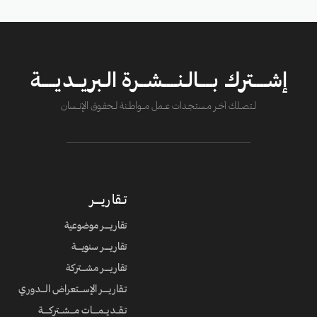
إشــــترك بــــالـنــــشــرة الـبريــديــــة
لــتصــلك آخــر مــستـجــدات عــــمل مــــواطــنة لـــحقــوق الإنــــسان
تــقاريـــــر
تقاريــــر موضوعية
تقاريــــر سنويــــة
تقاريــــر مشـــتركة
تـقاريــــر الإســـتعراض الـــدوري
تـقــديــمــــات مـــشــتركــــة