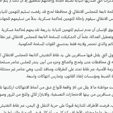
كرات التي أصدرتها النيابة لضبط الجناة وإحالتهم للتحقيق إلا أن ذلك لم يتم حت
ة تابعة للمجلس الانتقالي في محافظة لحج قد رفضت تسليم المتهمين للنيابة
جلس الانتقالي سيقوم بإحالة المتهمين لمحاكمة عسكرية، بدلاً عن تسليمهم للجهات
وق الإنسان أن عدم تسليم المتهمين للنيابة بذريعة تقديمهم لمحاكمة عسكري
تعطيل العدالة، علماً أن التشكيلات المسلحة التابعة للمجلس الانتقالي غير نظ
ئم والذي تنحصر ولايته فقط بمنتسبي القوات المسلحة الحكومية.
لى التي يقتل فيها مسافرين على يد نقاط التفتيش التابعة للمجلس الانتقالي المدع
 في محافظات عدن ولحج والضالع وجزء من أبين ينشر المجلس عناصر مسلحة ت
ة الأمنية، عبر نقاط تمتد على الطرقات ومنافذ المدن، وهي عناصر غير ممتثلة لل
الضبط ومؤسسات إنفاذ القانون، وتمارس انتهاكات واسعة.
ومنذ عام 2018، وثقت مواطنة ما لا يقل عن 36 واقعة لأنواع شتى من أنماط الانتهاكات 
مسافرين من بينها الاحتجازات التعسفية، والابتزاز المالي والمنع من المرور وصولا
فرضت الأطراف المتنازعة قيودًا على حرية التنقل في اليمن، عبر نقاط التفتيش 
 تسيطر عليها مختلف الأطراف، كشكل من أشكال فرض الهيمنة والتسلط على الم