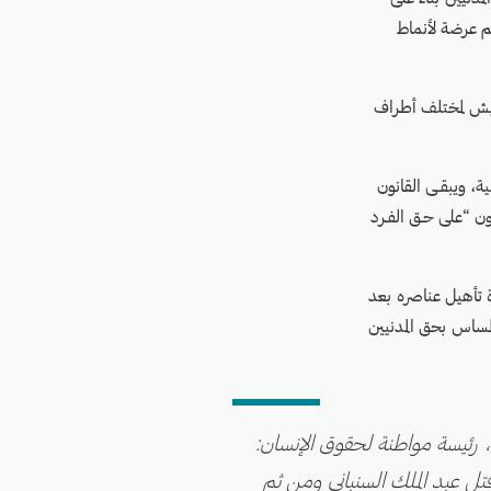
م عرضة لأنماط
ة في نقاط تفتيش لمختلف أطراف
ية، ويبقـى القانون
ون “على حـق الفـرد
ة تأهيل عناصره بعد
مساس بحق المدنيين
 رئيسة مواطنة لحقوق الإنسان:
تل عبد الملك السنباني ومن ثم