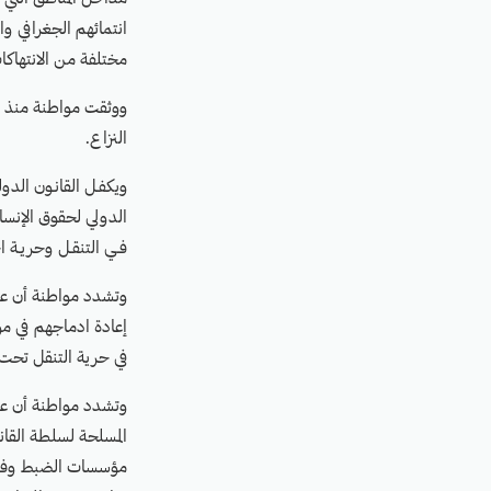
انتمائهم الجغرافي و
مختلفة من الانتهاكا
النزاع.
ويكفـل القانـون الدول
الدولي لحقوق الإنسان
فـي التنقـل وحريـة ا
وتشدد مواطنة أن على
إعادة ادماجهم في مؤ
في حرية التنقل تح
وتشدد مواطنة أن على 
المسلحة لسلطة القان
مؤسسات الضبط وفقاً 