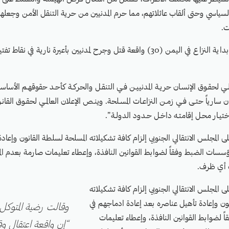
السياسي وحتى ألقاب عائلاتهم، مما حرم المدنيين من حرية التنقل الأمن وجعله
ت.
ووثقت مواطنة منذ بداية النزاع في اليمن (30) واقعة قتل وجرح لمدنيين بأعيرة ناري
ـي لحقـوق الإنسـان حريـة المدنييـن فـي التنقـل والحركـة كأحـد حقوقهـم الأساسـ
 سارياً حتـى فـي زمـن النزاعـات المسـلحة. وينـص الإعلان العالمـي لحقـوق القانـ
ختيـار محـل إقامتـه داخـل حـدود الدولـة”.
 المجلس الانتقالي الجنوبي إلزام كافة تشكيلاته المسلحة لسلطة القانون وإعاد
سسات الضبط وفقاً لضوابط القوانين النافذة، وإعطاء تعليمات صارمة بعدم ال
ت أي ظرف.
المجلس الانتقالي الجنوبي إلزام كافة تشكيلاته
ون وإعادة تأهيل عناصره بعد إعادة ادماجهم في
وقالت رضية المتوكل،
لضوابط القوانين النافذة، وإعطاء تعليمات
“إن واقعة اعتقال وق