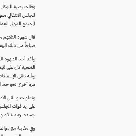
وقالت رضية المتوكل،
المجلس الانتقالي معه
المجتمع الدولي العم
صباحاً من ذلك اليوم
وأكد أحد الشهود الذ
الضحية كان على قيد 
وبأنه تلقى الإسعافا
مرة أخرى نحو خط الس
وتداولت وسائل الاعل
على يد قوات المجلس 
جسده. وقد شدّد والد
وفي مقابلة مع مواطنة