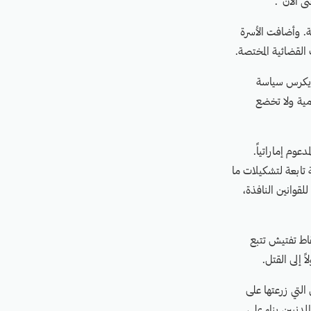
ى الآن”.
. وأضافت الأسرة
 القضائية المختصة.
ة يكرس سياسة
امية ولا تخضع
وم إماراتياً.
ابعة لتشكيلات ما
قوانين النافذة،
ارتكبتها نقاط تفتيش تتبع
ً إلى القتل.
التي زرعتها على
دنيين بناء على