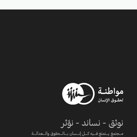
نوثق - نساند - نؤثر
مـــجتمع يــــتمتع فــــيه كــــل إنــــسان بــــالــــحقوق والــــعدالــــة