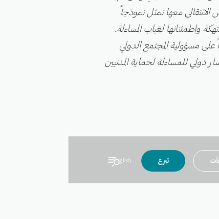
الانتقالي معها تمثل نموذجاً
تهكة واطمئنانها لغياب المساءلة.
 على مسؤولية المجتمع الدولي
ر دولي للمساءلة لحماية المدنيين
عات
تبرع
English