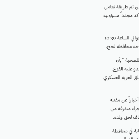
من ثم طريقة تعامل
يؤكد مجدداً مسؤولية
قال شهود التقتهم مواطنة إنهم شاهدوا الضحية على متن عربة عسكرية تتبع المجلس الانتقالي في حوالي الساعة 10:30
لباحة محافظة لحج.
للضحية “بأن
دو عليه الفزع.
طلق العربة العسكري
خباراً عن مقتله
جزاء متفرقة من
صاف لحق ولده.
يابة في محافظة