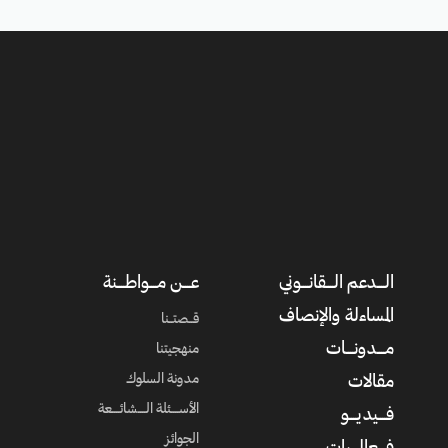
الــــدعم الــــقانــــوني
عــــن مــــواطــــنة
المساءلة والإنصاف
قــصتــنا
مــــدونــــات
منهجيتنا
مدونة السلوك
مقالات
الأســــئلة الــــشائــــعة
فــــيديــــو
الجوائز