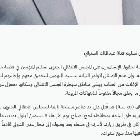
 تسليم قتلة عبدالملك السنباني
 لحقوق الإنسان، إن على المجلس الانتقالي الجنوبي تسليم المتهمين في قضية م
امة، وإن عدم الامتثال لأوامر النيابة بتسليم المتهمين للتحقيق معهم وإحالتهم
إفلات من العقاب ويبقي مناطق سيطرة المجلس الانتقالي وسكانها بمعزل عن 
ا يخلق مجالاً مفتوحاً للانتهاكات المروعة.
وكان عبدالملك السنباني (30 سنة) قد قُتل على يد عناصر مسلحة تابعة للمجلس الانتقالي الج
)الفرشة( التابعة لمدي
بينما كان في طريق زيارته لأسرته في صنعاء بعد وصوله إلى مطار عدن الدولي قادماً 
 فيها منذ سبع سنوات.