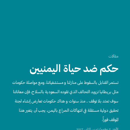
مقالات
حكم ضد حياة اليمنيين
تستمر القنابل بالسقوط على منازلنا و مستشفياتنا، ومع مواصلة حكومات
مثل بريطانيا تزويد التحالف الذي تقوده السعودية بالسلاح، فإن معاناتنا
سوف تمتد بلا توقف .. منذ سنوات و هناك حكومات تعارض إنشاء لجنة
تحقيق دولية مستقلة في انتهاكات الصراع باليمن، يجب أن يتغير هذا
الموقف فوراً.
اﻷحد, 5 نوفمبر/تشرين الثاني, 2017