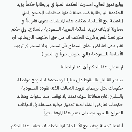
يوليو تموز الحالي، اصدرت المحكمة العليا في بريطانيا حكماً يؤيد
الحكومة البريطانية ضد حملة قادتها منظمات المجتمع المدني
لمناهضة بيع الأسلحة. شكلت هذه المنظمات دعوى قانونيةً في
محاولة لإيقاف تزويد المملكة العربية السعودية بالسلاح. وفي حكم
مثير فعلاً للحيرة قررت المحكمة انه من حق الحكومة البريطانية أن
تقرر دون اعتراض بشأن السماح بأن تستمر او لا تستمر في تزويد
الأسلحة للسعودية (التي تخوض حرباً في اليمن).
لم يعطي هذا الحكم أي اعتبار لحياتنا.
تستمر القنابل بالسقوط على منازلنا ومستشفياتنا، ومع مواصلة
حكومات مثل بريطانيا تزويد التحالف الذي تقوده السعودية
بالسلاح، فان معاناتنا سوف تمتد بلا توقف. منذ سنوات وهناك
حكومات تعارض انشاء لجنة تحقيق دولية مستقلة في انتهاكات
الصراع باليمن، يجب ان يتغير هذا الموقف فوراً.
أبلغتنا “حملة وقف بيع الأسلحة” انها تخطط لاستئناف هذا الحكم،