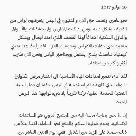
10 يوليو 2017
نحو عامين ونصف حتى الان والمدنيون في اليمن يتعرضون لوابل من
القصف بشكل شبه يومي. شكلت المدارس والمستشفيات والأسواق
والمنازل السكنية اهدافاً لهذا القصف الذي امتد ليطال وبشكل
متعمد حتى حفلات الاعراس وتجمعات العزاء. لقد رأيتُ هذا بعيني
كيمنية، شاهدتُ بلدي يشتعل ويجتاحني اليأس ونحن الان نقترب
أكثر وأكثر من مجاعة.
لقد أدى تدمير امدادات المياه الأساسية الى انتشار مرض الكلوليرا
-الوباء الذي كان قد تم استئصاله في اليمن-، كما ان دمار البنية
التحتية للخدمة الطبية تركنا تقريباً بلا شيء لمواجهة هذا المرض
المميت.
إن ما نحن بحاجة ماسة اليه من المجتمع الدولي هو المساعدات
الإنسانية، ودعم عملية السلام والدفع نحو المساءلة، لكننا بدلاً عن
ذلك حصلنا على المزيد من القنابل. ففي يوم الاثنين العاشر من