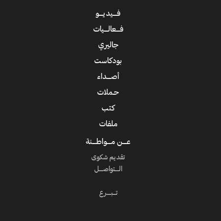
فــــيديــــو
فــــعالــــيات
جاليري
بودكاست
أصــــداء
حـملات
كتب
ملفات
عــــن مــــواطــــنة
تقديم شكوى
الــــتواصــــل
تـــبــــرع