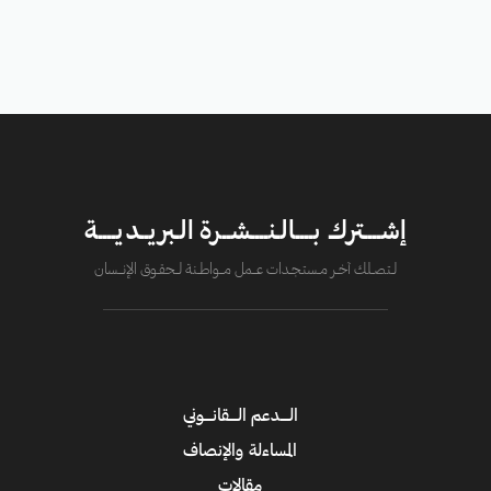
إشــــترك بــــالـنــــشــرة الـبريــديــــة
لــتصــلك آخــر مــستـجــدات عــــمل مــــواطــنة لـــحقــوق الإنــــسان
الــــدعم الــــقانــــوني
المساءلة والإنصاف
مقالات