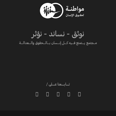
نوثق - نساند - نؤثر
مـــجتمع يــــتمتع فــــيه كــــل إنــــسان بــــالــــحقوق والــــعدالــــة
تـــــابـــــعنا عـــــلى /




