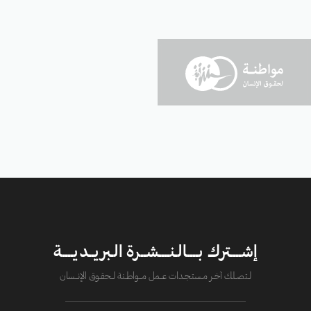
إشــــترك بــــالـنــــشــرة الـبريــديــــة
لــتصــلك آخــر مــستـجــدات عــــمل مــــواطــنة لـــحقــوق الإنــــسان