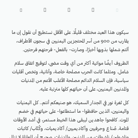





سيكون هذا العيد مختلف قليلًا. على الأقل نستطيع أن نقول إن ما
يقارب من 900 من أسر المحتجزين اليمنيين في سجون الأطراف،
ألتم شملها بذويها أخيرًا، وصارت- بالفعل- فرحتهم فرحتين.
الظروف أيضًا مواتية أكثر من أي وقت مضى، لتوقيع اتفاق سلام
شامل. ومثلما كانت الحرب مصلحة خاصة، وأنانية، وتخص أقليات
سياسية، فإن السلام الدائم مصلحة الأغلب الأعم من المدنيات
والمدنيين اليمنيين، على أن حياتهم كلها مترتبة عليه.
كل ثغرة نور في الجدار السميك، هو صنيعكم أنتم.. كل اليمنيات
واليمنيين، الذين حافظوا- ما استطاعوا- على حياتهم في خضم
الموت. كافحوا جاهدين ليبقى هذا الخيط مستمر، في أشد الأوقات
قتامة. صُناع وحرفيين وأكاديميين/ أكاديميات، وكُتّاب/ كاتبات
وناشطين/ ناشطات، من المدنيين والمدنيات. صحيح أن المعاناة لا تزال