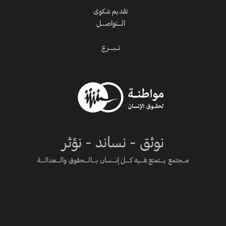
تقديم شكوى
الــــتواصــــل
تـــبــــرع
نوثق - نساند - نؤثر
مـــجتمع يــــتمتع فــــيه كــــل إنــــسان بــــالــــحقوق والــــعدالــــة