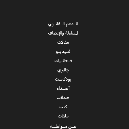
الــــدعم الــــقانــــوني
المساءلة والإنصاف
مقالات
فــــيديــــو
فــــعالــــيات
جاليري
بودكاست
أصــــداء
حـملات
كتب
ملفات
عــــن مــــواطــــنة