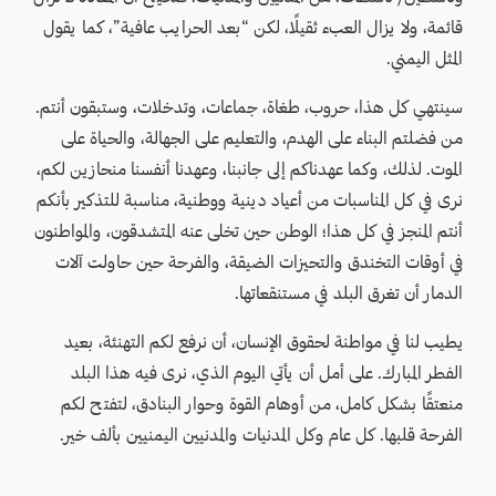
قائمة، ولا يزال العبء ثقيلًا، لكن “بعد الحرايب عافية”، كما يقول
المثل اليمني.
سينتهي كل هذا، حروب، طغاة، جماعات، وتدخلات، وستبقون أنتم.
من فضلتم البناء على الهدم، والتعليم على الجهالة، والحياة على
الموت. لذلك، وكما عهدناكم إلى جانبنا، وعهدنا أنفسنا منحازين لكم،
نرى في كل المناسبات من أعياد دينية ووطنية، مناسبة للتذكير بأنكم
أنتم المنجز في كل هذا؛ الوطن حين تخلى عنه المتشدقون، والمواطنون
في أوقات التخندق والتحيزات الضيقة، والفرحة حين حاولت آلات
الدمار أن تغرق البلد في مستنقعاتها.
يطيب لنا في مواطنة لحقوق الإنسان، أن نرفع لكم التهنئة، بعيد
الفطر المبارك. على أمل أن يأتي اليوم الذي، نرى فيه هذا البلد
منعتقًا بشكل كامل، من أوهام القوة وحوار البنادق، لتفتح لكم
الفرحة قلبها. كل عام وكل المدنيات والمدنيين اليمنيين بألف خير.