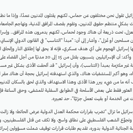
ئيل تقول نحن مختلفون عن حماس، لكنهم يقتلون المدنيين عمدًا، وإذا ما نظ
هك بشكلٍ منتظم حقوق المدنيين، وتقوم بقصف المرافق المدنية، وتهاجم الجامعات،
العزل، تحت ذريعة أن هناك وجود لحماس، لكنهم يدمرون هذه المرافق.. وإسرائ
يين مسلحين أو عُزل"، وأشار إلى أن: "مبدأ "التناسب" في القانون الدولي الإنساني،
ها إسرائيل الهجوم على أي هدف عسكري، فإنه لا يحق لها إطلاق النار وإلحاق ال
بشكلٍ غير مُتناسب". وأكد: أن الإسرائيليين يتسببون بقتل من 15 إلى
غير ملتزمة بمبدأ (التناسب)، وأن إسرائيل " قد ألحقت الأذى بشكل غير مسب
 وهو أكبر المستشفيات هناك، والذي استهدفته إسرائيل بحجة أن هناك مقر ال
نه ما من شيء يبرر هذا الأذى وهذا الاستهداف والذي لحق بالسكان المدنيين
العثور فقط على بعض الأسلحة في الطوابق السفلية للمشفى، وحتى الساعة فإ
ن الخدمة أو بقيت تعمل جزئيًا"، حد تعبيره.
سرائيل ما تزال "تضرب بقرارات محكمة العدل الدولية عرض الحائط؛ ولا زالت
، وتجوِّع الشعب الفلسطيني على نطاق واسع، ولا تكف عن قتل الفلسطينيين، 
ة الجنائية الدولية بدوره، تقديم طلبات قرارات توقيف شملت مسؤولين إسرائيل