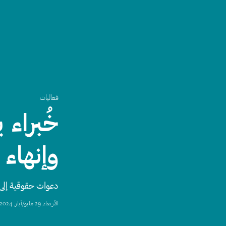
فعاليات
خُبراء 
وإنهاء
دعوات حقوقية إلى
اﻷربعاء, 29 مايو/أيار, 2024