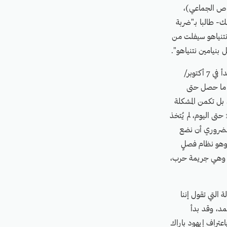
صاص الجماعي)،
- طالبا بـ"ضربة
نتنياهو سيفلت من
بنيامين نتنياهو".
في حين أكد شعوان جبارين، المدير العام لمؤسسة الحق، في سياق مداخلته، بالقول: "إن التاريخ لم يبدأ في 7 أكتوبر/
 إلى جانب ما حصل حتى
 بل تكمن المشكلة
الحقيقية في سياسة الإفلات من العقاب التي تنتهجها إسرائيل والدول الداعمة لها، فمنذ العام 1948 حتى اليوم، لم يُتخذ
 الضروري أن نضع
 وهو نظام فصلٍ
ة، وهي جريمة حرب،
 التي تقول إننا
مد، وقد بدأ
عتراف إيهود باراك