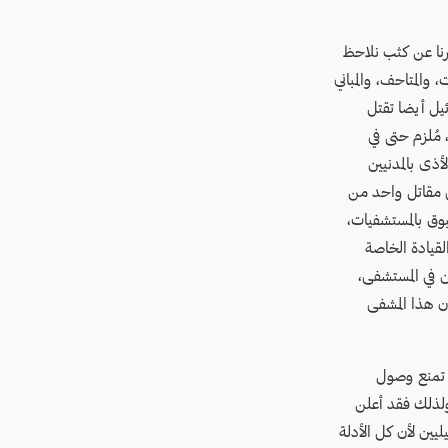
رنا عن كثب نلاحظ
 والمتاحف، والمباني
يل أيضا تقتل
 مُلزم حتى في
أذى بالمدنيين
 20 مدنيًا من أجل القضاء على مقاتل واحد من
وق بالمستشفيات،
قيادة الخاصة
 في المستشفى،
ن هذا المشفى
 تمنع وصول
ولذلك فقد أعلن
يين لأن كل الأدلة