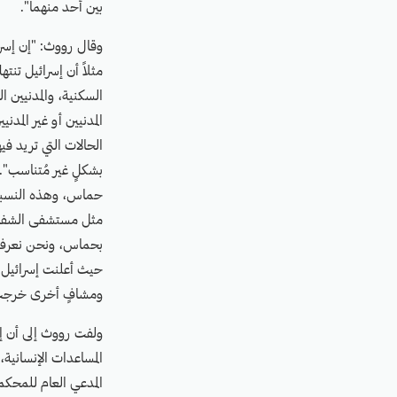
بين أحد منهما".
وقال رووث: "إن إسرا
مثلاً أن إسرائيل تنت
السكنية، والمدنيين 
المدنيين أو غير المدن
الحالات التي تريد في
حماس، وهذه النسبة 
مثل مستشفى الشفاء،
بحماس، ونحن نعرف أ
حيث أعلنت إسرائيل 
ومشافٍ أخرى خرجت ع
ولفت رووث إلى أن إ
المساعدات الإنسانية
المدعي العام للمحكم