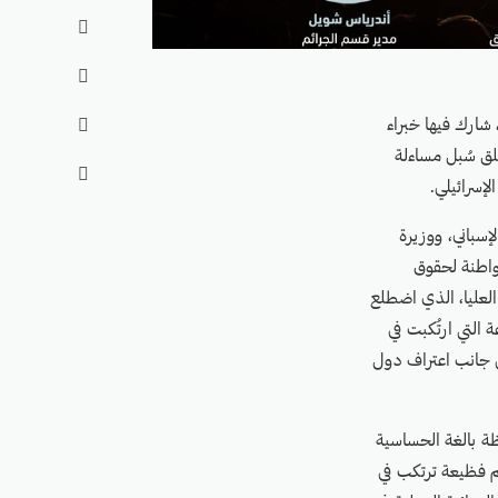


افتراضية رفيعة المستوى، شارك فيها خبراء

خلق سُبل مساءلة

لإسرائيلي.
إسباني، ووزيرة
واطنة لحقوق
العليا، الذي اضطلع
 التي ارتُكبت في
لى جانب اعتراف دول
ظة بالغة الحساسية
ئم فظيعة ترتكب في