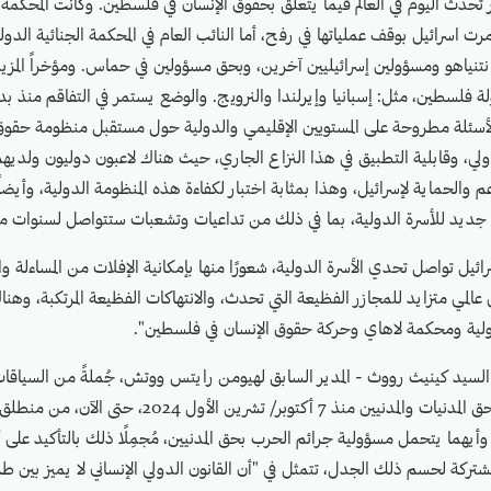
ر تحدث اليوم في العالم فيما يتعلق بحقوق الإنسان في فلسطين. وكانت المحكمة ا
رت اسرائيل بوقف عملياتها في رفح، أما النائب العام في المحكمة الجنائية الد
نتنياهو ومسؤولين إسرائيليين آخرين، وبحق مسؤولين في حماس. ومؤخراً المزي
الأسئلة مطروحة على المستويين الإقليمي والدولية حول مستقبل منظومة حقوق 
لدولي، وقابلية التطبيق في هذا النزاع الجاري، حيث هناك لاعبون دوليون ولدي
م والحماية لإسرائيل، وهذا بمثابة اختبار لكفاءة هذه المنظومة الدولية، وأيضاً
 جديد للأسرة الدولية، بما في ذلك من تداعيات وتشعبات ستتواصل لسنوات مق
ائيل تواصل تحدي الأسرة الدولية، شعورًا منها بإمكانية الإفلات من المساءلة 
لمي متزايد للمجازر الفظيعة التي تحدث، والانتهاكات الفظيعة المرتكبة، وهناك
لدولية ومحكمة لاهاي وحركة حقوق الإنسان في فلسطين".
سيد كينيث رووث - المدير السابق لهيومن رايتس ووتش، جُملةً من السياقا
بالانتهاكات المُرتكبة بحق المدنيات والمدنيين منذ 7 أكتوبر/ تش
وأيهما يتحمل مسؤولية جرائم الحرب بحق المدنيين، مُجمِلًا ذلك بالتأكيد على 
شتركة لحسم ذلك الجدل، تتمثل في "أن القانون الدولي الإنساني لا يميز بين طرف