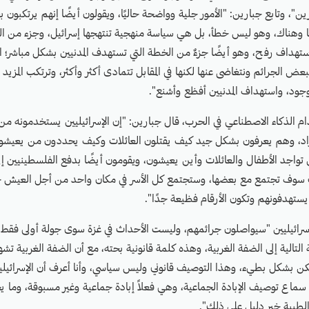
رين"، وتابع جبارين: "الأمور جلية وواضحة حاليًا، ويقولون أيضًا إنهم يرتكبو
 وهناك، وهو ليس خطأ، بل هي سياسة منهجية تنتهجها إسرائيل، وجزء من الخ
استهداف رفح، وهو أيضًا جزءٌ من الخطة التي تستهدف المدنيين بشكل مباشر؛ الم
لبعض الجرائم ونتغاضى عنها لكنها في المقابل تتمادى أكثر وأكثر، وترتكب المزي
وجود، واستهداف المدنيين أفظع وأشنع".
ام الذكاء الاصطناعي في الحرب، قال جبارين: "إن الإسرائيليين يستخدمونه م
فراد، وهم يعرفون بشكل جيد كيف يقتلون العائلات وكيف يحددون من يعيشو
 تواجد الأطفال والعائلات وأين يعيشون، ويقومون أيضًا بدفع الفلسطينيين إل
ت سوف تجتمع مع بعضها، وستجتمع كل الأسر في مكان واحد من أجل العيش ح
يستهدفونهم وتكون الأرقام فظيعة جدًا".
لإسرائيليين "سيواصلون جرائمهم، وليست الأحداث في غزة سوى جولة أولى فقط،
لتالية إلى الضفة الغربية، وهذه كلمة قانونية بحته، مع أن الضفة الغربية تشهد
كن بشكل بطيء، وهذا التوصيف قانوني وليس سياسي، وأنا أعرف أن الإسرائيل
سماع توصيف الإبادة الجماعية، وهي فعلاً إبادة جماعية وغير مسبوقة، وما 
 الطبية خير دليل على ذلك".