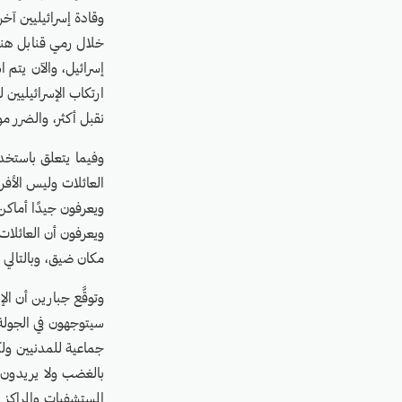
وقادة إسرائيليين آخ
خلال رمي قنابل هنا
إسرائيل، والآن يتم 
ارتكاب الإسرائيليين 
نقبل أكثر، والضرر م
وفيما يتعلق باستخد
العائلات وليس الأ
ويعرفون جيدًا أماكن
ويعرفون أن العائلا
مكان ضيق، وبالتالي 
وتوقَّع جبارين أن ا
سيتوجهون في الجولة ا
جماعية للمدنيين ول
بالغضب ولا يريدون 
المستشفيات والمراكز