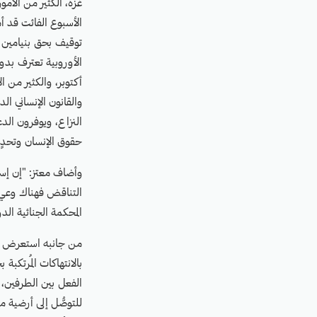
غزة، الكثير من الامو
الأسبوع الفائت قد أم
توقيف بحق بنيامين 
أكتوبر، والكثير من 
والقانون الإنساني ا
النزاع، ويوفرون الدع
حقوق الإنسان وتحدٍ
وأضاف معتز: "إن إسر
التناقض فهناك وعي عا
المحكمة الجنائية ا
من جانبه استعرض ال
الفعل بين الطرفين، 
للتوصُّل إلى أرضية م