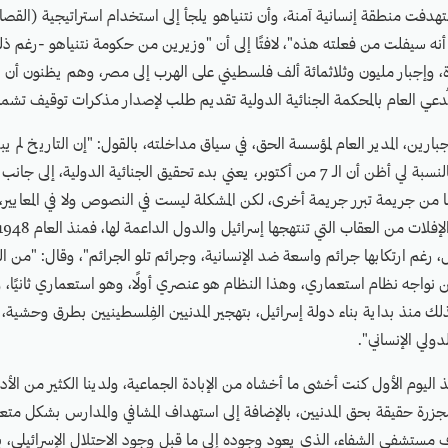
استهدفت منطقة إنسانية آمنة، وأن نتنياهو يلجأ إلى استخدام استراتيجية (الق
ه سيفلت من فعلته هذه"، لافتًا إلى أن "وزيرين من حكومة نتنياهو -رغم ذلك
وإجبار مليون وثلاثمائة ألف فلسطيني على الهرب إلى مصر، وهم يظنون أن 
لمُدعي العام بالمحكمة الجنائية الدولية تقديم طلب لإصدار مذكرات توقيف تشمل 
تشرين الأول، لكن بالنسبة لي أظن أن الـ 7 من أكتوبر، يعني بدء تحقيق الجنائية الدولية،
 من جريمة تبرر جريمة أخرى، لكن المشكلة ليست في النصوص ولا في المعايير،
، رغم ارتكابها جرائم واسعة ضد الإنسانية، وجرائم تلو الجرائم"، وقال: "من
حن نواجه نظام استعماري، وهذا النظام هو عنصري أولًا، وهو استعماري ثانيًا،
ذلك منذ بداية بناء دولة إسرائيل، بتهجير المدنيين الفِلسطينيين بطرق وحشي
لدولي الإنساني".
ليوم الأول كنت أخشى ما أخشاه من الإبادة الجماعية، ولدينا الكثير من الأدلة
مجزرة حقيقة بحق المدنيين، بالإضافة إلى استهداف المشافي والمدارس بشكل متع
مستشفى الشفاء، الذي يعود وجوده إلى ما قبل وجود الاحتلال الإسرائيلي، با