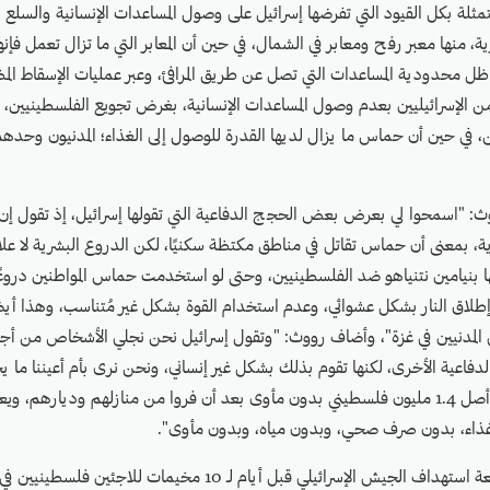
ثلة بكل القيود التي تفرضها إسرائيل على وصول المساعدات الإنسانية والسلع 
برية، منها معبر رفح ومعابر في الشمال، في حين أن المعابر التي ما تزال تعمل فإن
ل محدودية المساعدات التي تصل عن طريق المرافئ، وعبر عمليات الإسقاط المظل
ن الإسرائيليين بعدم وصول المساعدات الإنسانية، بغرض تجويع الفلسطينيين،
، في حين أن حماس ما يزال لديها القدرة للوصول إلى الغذاء؛ المدنيون وحده
: "اسمحوا لي بعرض بعض الحجج الدفاعية التي تقولها إسرائيل، إذ تقول 
رية، بمعنى أن حماس تقاتل في مناطق مكتظة سكنيًا، لكن الدروع البشرية لا علا
ها بنيامين نتنياهو ضد الفلسطينيين، وحتى لو استخدمت حماس المواطنين دروعً
لاق النار بشكل عشوائي، وعدم استخدام القوة بشكل غير مُتناسب، وهذا أيضا ل
كجم على المدنيين في غزة"، وأضاف رووث: "وتقول إسرائيل نحن نجلي الأشخاص من أج
فاعية الأخرى، لكنها تقوم بذلك بشكل غير إنساني، ونحن نرى بأم أعيننا ما ي
إن هناك مليون من أصل 1.4 مليون فلسطيني بدون مأوى بعد أن فروا من منازلهم وديارهم،
ذاء، بدون صرف صحي، وبدون مياه، وبدون مأوى".
وعرَّج رووث إلى واقعة استهداف الجيش الإسرائيلي قبل أيام لـ 10 مخيم