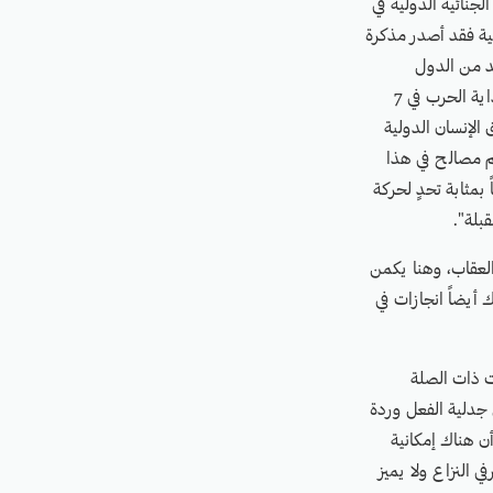
لجنائية الدولية في
ولية فقد أصدر مذكرة
د من الدول
الأوروبية تعترف بدولة فلسطين، مثل: إسبانيا وإيرلندا والنرويج. والوضع يستمر في التفاقم منذ بداية الحرب في 7
الإنسان الدولية
هم مصالح في هذا
 بمثابة تحدٍ لحركة
بلة".
والعقاب، وهنا يكمن
 أيضاً انجازات في
ت ذات الصلة
رين الأول 2024، حتى الآن، من منطلق جدلية الفعل وردة
أن هناك إمكانية
ي النزاع ولا يميز