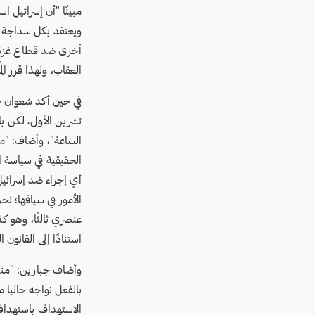
مبينًا "أن إسرائيل 
ويعتقد بكل سذاجة أن
أخرى ضد قطاع غزة، 
العقاب، ولهذا قرر ا
الساعة"، وأضاف: "ما
أي إجراء ضد إسرائيل
الأمور في سياقها؛ ن
عنصري ثالثًا، وهو ك
استنادًا إلى القانون ا
وأضاف جبارين: "منذ ا
بالفعل نواجه حاليا 
الاستهداف باستهداف 