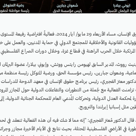
نظَّمَتْ مواطنة لحقوق الإنسان، مساء الأربعاء 29 مايو/ آيار 2024، فعاليةً 
وليات القانونية والأخلاقية للمجتمع الدولي في حماية المدنيين، والعمل على 
ت المرتكبة خلال الحرب الراهنة في قطاع غزة، وخلال دورات الصراع الفلسطيني ا
نيث رووث، المدير السابق لهيومن رايتس ووتش، وإيوني بيلارا، عضوة البرلمان ال
ماعية، وشعوان جبارين، رئيس مؤسسة الحق، ورضية المتوكل رئيسة منظمة م
لدكتور معتز الفجيري، رئيس برنامج حقوق الإنسان في معهد الدوحة للدراسات 
 تزامنت الفعالية مع جُملة من التطورات والتفاعلات الدولية حول المجازر المروعة
رة لمحكمة العدل الدولية، وتحركات المُدعي العام للمحكمة الجنائية الدولية، إ
ن مثل إسبانيا إيرلندا والنرويج.
 قال الدكتور مُعتز الفجيري: "إنه مما لا شك فيه أن هذه الفعالية تنعقد في لح
ورة في الأراضي الفلسطينية المحتلة، بحيث نتابع في الأيام الأخيرة مجازر وجرا