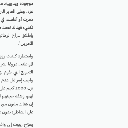
موجودة وبديهية، متم
غزة، وعلى المعابر ال
دمرت أو أغلقت، في ظ
تكفي؛ فهناك تعمد م
بإطلاق سراح الرهائن
الأمرين".
واستطرد كينيث رووث
المواطنين دروعًا بش
التجويع التي يقوم ب
واجب إسرائيل عدم إط
تزن 2000 
لهم، وهذه حجتهم الد
على الشاطئ بدون غ