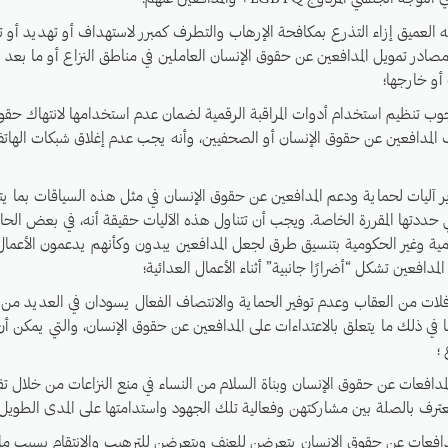
العميق إزاء التذرع بمكافحة الإرهاب والتطرف كمبرر لاستهداف أو تهديد أو ت
صادر تمويل المدافعين عن حقوق الإنسان العاملين في مناطق النزاع أو ما بعد ال
 أو خارجها؛
 تنظيم استخدام أدوات المراقبة الرقمية لضمان عدم استخدامها لانتهاك حقوق 
المدافعين عن حقوق الإنسان أو الصحفيين، وأنه يجب عدم إغلاق شبكات الهات
ير آليات لحماية ودعم المدافعين عن حقوق الإنسان في مثل هذه السياقات بما 
ي حددتها المقررة الخاصة. ويجب أن تتناول هذه الآليات حقيقة أنه، في بعض الحا
مية وغير الحكومية بتنسيق طرق لجعل المدافعين يبدون وكأنهم يدعمون الأعمال 
دافعين تشكل “أضرارًا جانبية” أثناء الأعمال العدائية؛
فلات من العقاب وعدم توفير الحماية والانتصاف الفعال يسودان في العديد من ح
ما في ذلك ما يتعلق بالاعتداءات على المدافعين عن حقوق الإنسان، والتي يمكن أ
؛
مدافعات عن حقوق الإنسان وبناة السلام من النساء في منع النزاعات من خلال ت
عترف بالصلة بين مشاركتهن وفعالية تلك الجهود واستدامتها على المدى الطويل؛
مدافعات عن حقوق الإنسان يتعرضن للعنف ويتعرضن للترهيب والانتقام بسبب ما