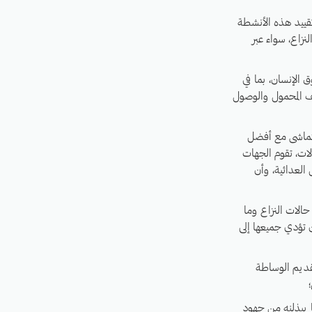
قييد هذه الأنشطة
نزاع، سواء عبر
الإنسان، بما في
ف المحمول والوصول
يتماشى مع أفضل
لات، تقوم الجهات
العدائية، وأن
الات النزاع وما
ن تؤدي جميعها إلى
قديم الوساطة
 يبذلنه من جهود