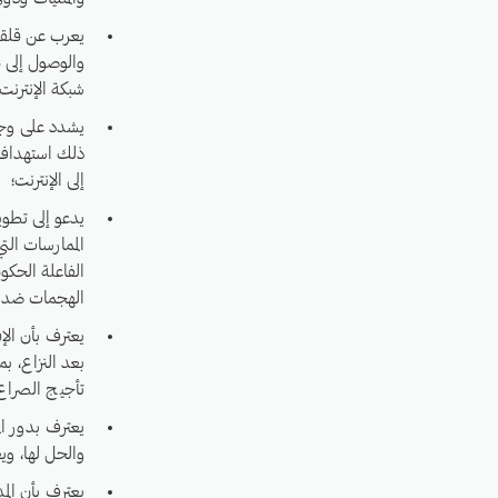
يعرب عن قلقه 
والوصول إلى م
شبكة الإنترنت
يشدد على وجوب
ذلك استهداف 
إلى الإنترنت؛
يدعو إلى تطو
الممارسات الت
الفاعلة الحكو
الهجمات ضد الم
يعترف بأن الإ
بعد النزاع، ب
تأجيج الصراع 
يعترف بدور ال
والحل لها، وي
يعترف بأن ال