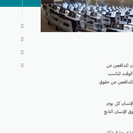



ن المدافعين عن

 الوقت المناسب
بالمدافعين عن حقوق
لإنسان كل يوم،
 الإنسان التابع
اع، بما في ذلك