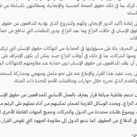
مرأة، بما في ذلك حقوق الصحة الجنسية والإنجابية، ومطالبتهن بالمساءلة عن 
نساء؛
ى إعادة تأكيد الدور الإيجابي والمهم والمشروع الذي يؤديه المدافعون عن حقوق 
ق الإنسان في حالات النزاع وما بعد النزاع، ودور المنظمات التي تدافع عن حم
ات.
ى التصرف بناءً على مسؤوليتها في الحماية من انتهاكات حقوق الإنسان التي ترتكبه
 ومنها الشركات، بما في ذلك في أوقات النزاع حيث يمكن أن يكون الإشراف على
ن يقف المدافعون عن حقوق الإنسان دون حماية عند مقاومتهم للانتهاكات التي 
لى رصد تنفيذ هذا القرار والإبلاغ عنه على نحو شامل ومنهجي ومشاركة المستج
والتقدم الذي تحرزه خلال حوارات ومناقشات الأمم المتحدة ذات الصلة.
تدعم بفاعلية صياغة قرار يعترف بالعمل الأساسي للمدافعين عن حقوق الإنسا
د النزاع، ويحدد الوسائل اللازمة لضمان تمكينهم من أداء عملهم على الرغم م
د، ويصوغ طلبات محددة من الدول والشركات وجميع الجهات الفاعلة الأخرى ال
ي الدفاع عن الحقوق. كما ندعو الدول إلى مقاومة الجهود التي تقوض القرار 
ن،