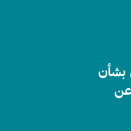
 بشأن
 عن