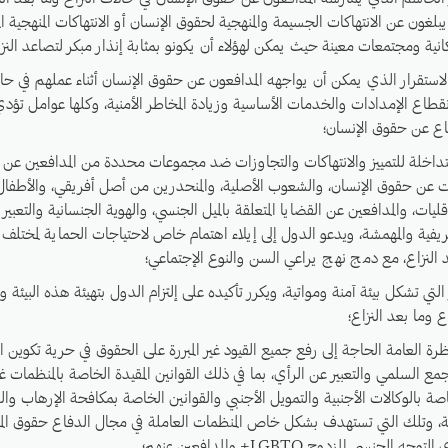
بلغون عن الانتهاكات الجسيمة والمنهجية لحقوق الإنسان أو الانتهاكات المنهجية 
ة ومجتمعات معينة حيث يمكن لهؤلاء أن يكونو بمثابة إنذار مبكر لتصاعد النزا
استقرار الذي يمكن أن يواجهه المدافعون عن حقوق الإنسان أثناء عملهم في حال
انقطاع الإمدادات والخدمات الأساسية وزيادة المخاطر الأمنية، وكلها عوامل تؤدي 
فاع عن حقوق الإنسان؛
المتداخلة للتمييز والانتهاكات والتجاوزات ضد مجموعات محددة من المدافعين عن
ات عن حقوق الإنسان، والشعوب الأصلية، والمنحدرين من أصل أفريقي، والأطفا
لأقليات، والمدافعين عن القضايا المتعلقة بالميل الجنسي، والهوية الجنسانية والتعبير
ريفية والمهمشة، ويدعو الدول إلى إيلاء اهتمام خاص لاحتياجات الحماية لمختلف 
د النزاع، مع دمج نهج يراعي السن والنوع الإجتماعي؛
لتي تشكل بيئة آمنة ومواتية، ويكرر تأكيده على إلتزام الدول بتهيئة هذه البيئة و
ع وما بعد النزاع؛
رة العامة الحاجة إلى رفع جميع القيود غير المبررة على الحقوق في حرية تكوين 
جمع السلمي والتعبير عن الرأي، بما في ذلك القوانين المقيدة الخاصة بالمنظمات غ
اصة بالوكالات الأجنبية والتمويل الأجنبي والقوانين الخاصة بمكافحة الإرهاب وال
ذبة، وتلك التي تستهدف بشكل خاص المنظمات العاملة في مجال الدفاع حقوق المرأة
 الجنسي المزدوج LGBTQ+ والمدافعين عنهم؛