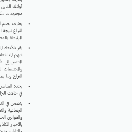
أولئك الذين ي
مجموعات سكاني
يعترف بعدم ال
النزاع نتيجة 
المرتبطة بالد
يقر بالأبعاد 
فيهم المدافع
المنتمين إلى ا
والمجتمعات ال
النزاع وما بع
يحدد العناصر ا
في حالات النزا
يتضمن في النظ
الجماعية والت
والقوانين الخ
بالأخبار الكا
والمثليات وذوي التوجه