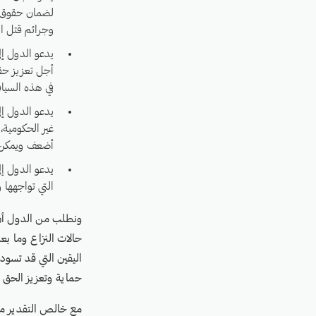
لضمان حقوق ال
وجرائم قتل ال
يدعو الدول إل
أجل تعزيز حقو
في هذه السياق
يدعو الدول إل
غير الحكومية،
أضعف ويمكن أ
يدعو الدول إ
التي تواجهها 
ونطلب من الدول أن 
حالات النزاع وما بع
اليقين التي قد تسو
حماية وتعزيز الحق ف
مع خالص التقدير م