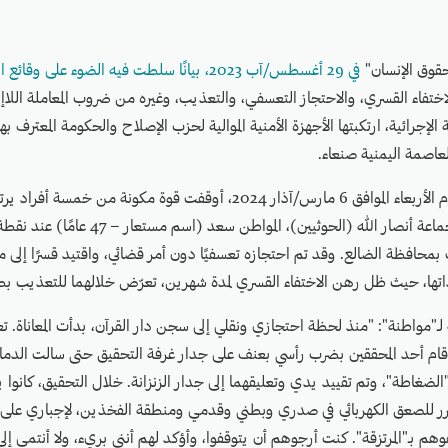
قوق الإنسان"
في 29 أغسطس/آب 2023، بيانًا سلطت فيه الضوء على و
اختفاء القسري، والاحتجاز التعسفي، والتعذيب، وغيره من ضروب المعاملة اللاإنسا
الإجرائية، ارتكبتها الأجهزة الأمنية الموالية لحزب الإصلاح والحكومة المعترف به
عاصمة اليمنية صنعاء.
وفي واقعة أخرى، يوم الأربعاء الموافق 6 مارس/آذار 2024، أوقفت قوة مكونة من خمس
العسكري، تابعون لجماعة أنصار الله (الحوثيين)، ال
حافظة الضالع. وقد تم احتجازه تعسفيًا دون أمر قضائي، واقتيد قسرًا إلى م
 ذاتها، حيث ظل رهن الاختفاء القسري لمدة شهرين، تعرّض خلالهما للتعذيب بط
ـ"مواطنة": "منذ لحظة احتجازي ونقلي إلى سجن دار القرآن، بدأت المعاناة. ت
قام أحد المحققين بضرب رأسي بعنف على جدار غرفة التحقيق حتى سالت الدما
"الضغاطة"، وتم تقييد يدي وتعليقهما إلى جدار الزنزانة. خلال التحقيق، كانوا 
 للصعق الكهربائي في صدري وبطني وقدمي ومنطقة الفخذين، لإجباري على ا
وهم بـ"المرتزقة". كنت أرجوهم أن يتوقفوا، وأؤكد لهم أنني بريء، ولا أنتمي إ