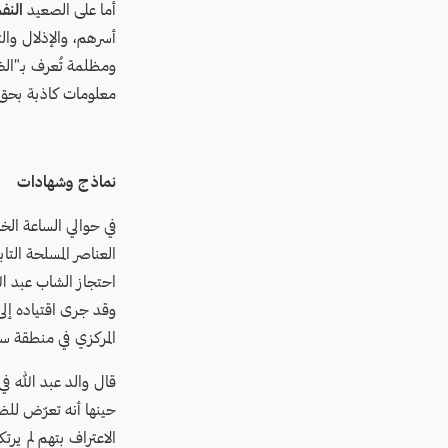
أما على الصعيد
النف
أسرهم، والإذلال وال
ومظلمة تُعرف بـ"ال
معلومات كاذبة بحق 
نماذج وشهادات
العناصر المسلحة الت
وقد جرى اقتياده إل
المركزي في منطقة سن
قال والد عبد الله في
حينها أنه تعرّض لل
الاعتراف بتهم لم ير