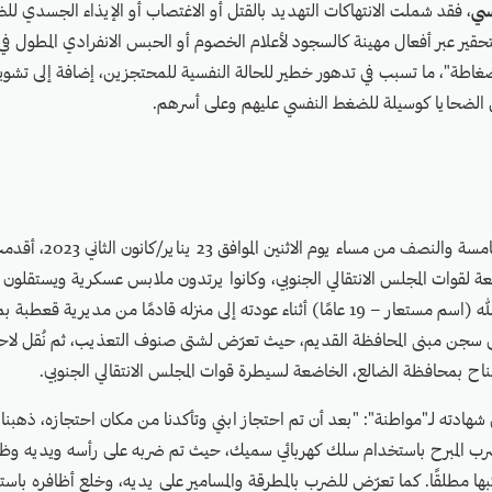
سي
، فقد شملت الانتهاكات التهديد بالقتل أو الاغتصاب أو الإيذاء الجسدي للضح
تحقير عبر أفعال مهينة كالسجود لأعلام الخصوم أو الحبس الانفرادي المطول في
ضغاطة"، ما تسبب في تدهور خطير للحالة النفسية للمحتجزين، إضافة إلى تشوي
الضحايا كوسيلة للضغط النفسي عليهم وعلى أسرهم.
في حوالي الساعة الخامسة والنصف من
ابعة لقوات المجلس الانتقالي الجنوبي، وكانوا يرتدون ملابس عسكرية ويستقلون
احتجاز الشاب عبد الله (اسم مستعار – 19 عامًا) أثناء عودته إلى منزله قادمًا من مديري
ى سجن مبنى المحافظة القديم، حيث تعرّض لشتى صنوف التعذيب، ثم نُقل لاحق
اح بمحافظة الضالع، الخاضعة لسيطرة قوات المجلس الانتقالي الجنوبي.
 شهادته لـ"مواطنة": "بعد أن تم احتجاز ابني وتأكدنا من مكان احتجازه، ذهبنا ل
ضرب المبرح باستخدام سلك كهربائي سميك، حيث تم ضربه على رأسه ويديه وظهر
تكبها مطلقًا. كما تعرّض للضرب بالمطرقة والمسامير على يديه، وخلع أظافره با