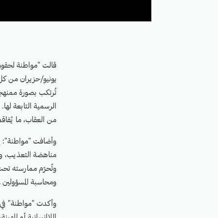
يونيو/حزيران من كل ع
تُرتكب بصورة ممنهجة
الرسمية التابعة لها.
من العقاب، ما يُفاقم
وأضافت "مواطنة": إن
مناهضة التعذيب، والو
وتُحرّم ممارسته تح
ومحاسبة المسؤولين ع
وأكدت "مواطنة" في ب
اللاإنسانية أو المهي