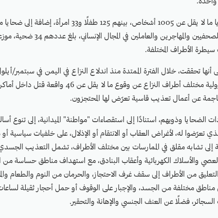
واحدة.
وقد بلغ عدد الضحايا ما لا يقل عن 1005 أشخاص، بينهم 125 طفلًا و33
ونوعية، كالمحامين والصحفيين والمهاجرين والعا
 سيطرة الأطراف المختلفة.
أيار 2025، من مسؤولية مختلف أطراف النزاع عن وقوع ما لا يق
ناجمة عن أعمال تعذيب قاسية تعرّض لها المحتجزون.
ت الضحايا وذويهم، استنادًا إلى استقصاءات "مواطنة" الميدانية، إلى تنوع أسا
 تعرّضوا له، لأغراض العقاب أو الانتقام أو الإذلال، على خلفيات سياسية أو م
دلة إلى تشابه مقلق في الممارسات بين مختلف الأطراف، تشمل التعذيب الجسدي 
لعصي والأسلاك الكهربائية وأعقاب البنادق، مع استهداف مناطق حساسة من ا
التعليق من الأطراف إلى سقف غرف الاحتجاز، والحرمان من النوم والطعام والما
 مناطق مختلفة من الجسد، والإجبار على الوقوف أو حمل أحجار ثقيلة لساعات
 السجائر، فضلًا عن العنف الجنسي والإهانة والتحقير.