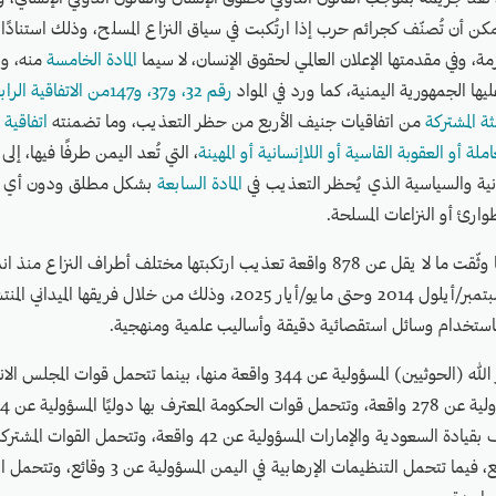
مكن أن تُصنّف كجرائم حرب إذا ارتُكبت في سياق النزاع المسلح، وذلك استنادًا
مة، وفي مقدمتها الإعلان العالمي لحقوق الإنسان، لا سيما
المادة الخامسة
منه، وا
يها الجمهورية اليمنية، كما ورد في المواد
رقم 32، و37، و147من الاتفاقية الرابعة
لثة المشتركة
من اتفاقيات جنيف الأربع من حظر التعذيب، وما تضمنته
اتفاقية
ة أو العقوبة القاسية أو اللاإنسانية أو المهينة
، التي تُعد اليمن طرفًا فيها، إل
نية والسياسية الذي يُحظر التعذيب في
المادة السابعة
بشكل مطلق ودون أي استث
وارئ أو النزاعات المسلحة.
وقالت "مواطنة" إنها وثّقت ما لا يقل عن 878 واقعة تعذيب ارتكبتها مختلف أطراف الن
في اليمن في أواخر سبتمبر/أيلول 2014 وحتى مايو/أيار 2025، وذلك من خلال فريقها
 باستخدام وسائل استقصائية دقيقة وأساليب علمية ومنهجية.
تتحمّل جماعة أنصار الله (الحوثيين) المسؤولية عن 344 واقعة منها، بينما تتحمل قوات 
تتحمل قوات التحالف بقيادة السعودية والإمارات المسؤولية عن 42 واقعة
المسؤولية عن 6 وقائع، فيما تتحمل التنظيمات الإرهابية في ال