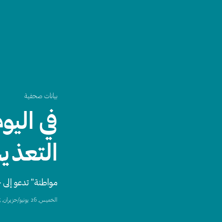
بيانات صحفية
في اليو
التعذي
مواطنة" تدعو إلى 
الخميس, 26 يونيو/حزيران, 2025