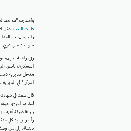
وأصدرت "مواطنة لح
طالت النساء
، مثل ال
والحرمان من العدالة 
مأرب، شمال شرقي ال
مدخل مديرية دمت بم
القرآن" في المديرية
قال سعد في شهادته ل
للضرب المبرح، حيث 
زنزانة ضيقة تُعرف بـ
وأتعرض بشكلٍ متكرر
بانتمائي إلى من وصف