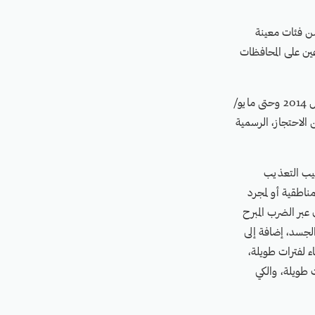
 امرأة، إضافة إلى ضحايا من فئات معينة
ملين في المجال الإنساني، بلغ عددهم 34 ضحية، موزعين على المحافظات
وأشارت "مواطنة" إلى أنها تحققت، خلال الفترة الممتدة منذ اندلاع النزاع في اليمن في سبتمبر/أيلول 2014 وحتى مايو/
ل عن 46 واقعة قتل داخل أماكن الاحتجاز، الرسمية
ليب التعذيب
ناطقية أو لمجرد
عبر الضرب المبرح
لجسد، إضافة إلى
ء لفترات طويلة،
 طويلة، والكي