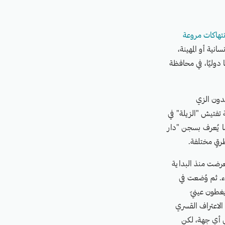
قائع انتهاكات مروعة
نية أو المهينة،
ا دوليًا، في محافظة
ة أفراد يرتدون الزي
مواطن سعد (اسم مستعار – 47 عامًا) عند نقطة تفتيش "الزيلة" في
ا يُعرف بسجن "دار
رقٍ مختلفة.
عرضت منذ البداية
ء. ثم وُضعت في
يغطون عينيّ
لاعتراف القسري
لى أي جهة، لكن