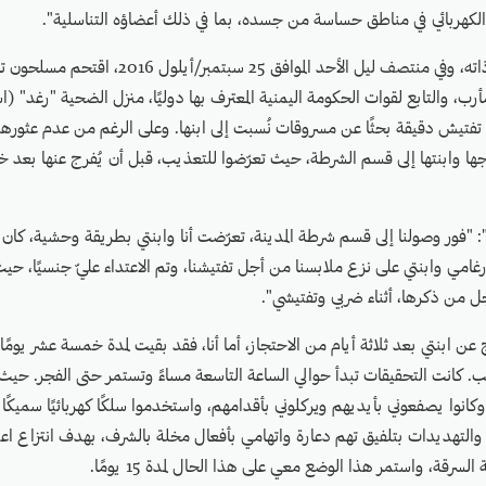
الكهربائي في مناطق حساسة من جسده، بما في ذلك أعضاؤه التناسلية".
وفي سياق التعذيب ذاته، وفي منتصف ليل الأحد الموافق 5
ة تفتيش دقيقة بحثًا عن مسروقات نُسبت إلى ابنها. وعلى الرغم من عدم عثوره
ها وابنتها إلى قسم الشرطة، حيث تعرّضوا للتعذيب، قبل أن يُفرج عنها بعد 
: "فور وصولنا إلى قسم شرطة المدينة، تعرّضت أنا وابنتي بطريقة وحشية، كان ي
إرغامي وابنتي على نزع ملابسنا من أجل تفتيشنا، وتم الاعتداء عليّ جنسيًا، ح
من ذكرها، أثناء ضربي وتفتيشي".
عن ابنتي بعد ثلاثة أيام من الاحتجاز، أما أنا، فقد بقيت لمدة خمسة عشر يومًا
يب. كانت التحقيقات تبدأ حوالي الساعة التاسعة مساءً وتستمر حتى الفجر. ح
، وكانوا يصفعوني بأيديهم ويركلوني بأقدامهم، واستخدموا سلكًا كهربائيًا سميكً
م والتهديدات بتلفيق تهم دعارة واتهامي بأفعال مخلة بالشرف، بهدف انتزاع اع
السرقة، واستمر هذا الوضع معي على هذا الحال لمدة 15 يومًا.