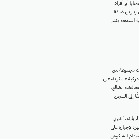
ايا أو أفراد
 زنازين ضيقة
ه السمعة ونشر
 مساء يوم الاثنين الموافق 23 يناير/كانون الثاني 2023، أقدمت مجموعة من
 مركبة عسكرية، على
ة قعطبة بمحافظة الضالع.
ًا إلى السجن
زيارته. أخبرني
ه لإجباره على
ستخدام الشاكوش،