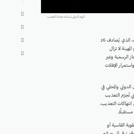

اليوم الدولي لمسنادة ضحايا التعذيب

قالت "مواطنة لحقوق الإنسان" في بيان لها، اليوم، بالتزامن مع اليوم الدولي لمساندة ضحايا التعذيب، الذي يُصادف 26

مهينة لا تزال

ز الرسمية وغير
واستمرار الإفلات
الدولي والمحلي في
ي تُجرّم التعذيب
انتهاكات التعذيب،
ستقبلًا.
وبة القاسية أو
قد ترقى إلى جرائم