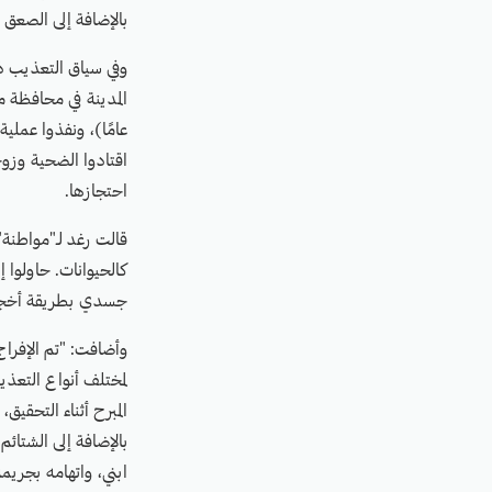
بالإضافة إلى الصعق 
عامًا)، ونفذوا عملي
اقتادوا الضحية وزوج
احتجازها.
قالت رغد لـ"مواطنة"
كالحيوانات. حاولوا 
جسدي بطريقة أخجل 
وأضافت: "تم الإفراج 
لمختلف أنواع التعذ
المبرح أثناء التحقيق
بالإضافة إلى الشتائ
ابني، واتهامه بجريمة 