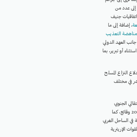
 إلى عدد من
تفاقيات جنيف
، إضافة إلى ما
 مناهضة التعذيب
ى جانب العهد الدولي
ناء أو تبرير، بما
زاع منذ اندلاع النزاع المسلح
 الميداني المنتشر في مختلف
المجلس الانتقالي الجنوبي
المدعوم إماراتيًا المسؤولية عن 278 واقعة، وتتحمل قوات الحكومة المعترف بها دوليًا المسؤولية عن 204 وقائع، كما
، وتتحمل القوات المشتركة في الساحل الغربي
يمن المسؤولية عن 3 وقائع، وتتحمل القوات الإريترية