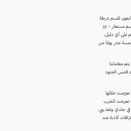
2 سبتمبر/أيلول 2016، اقتحم مسلحون تابعون لقسم شرطة
المدينة في محافظة مأرب، والتابع لقوات الحكومة اليمنية المعترف بها دوليًا، منزل الضحية "رغد" (اسم مستعار – 33
م على أي دليل،
خمسة عشر يومًا من
تم معاملتنا
يث لامس الجنود
 تعرّضت خلالها
يث تعرضت للضرب
ا في جلدي وتعذيبي،
ترافات كاذبة ضد