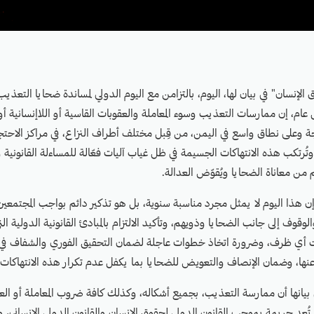
ام، إن ممارسات التعذيب وسوء المعاملة والعقوبات القاسية أو اللاإنسانية أو ال
 وعلى نطاق واسع في اليمن، من قِبل مختلف أطراف النزاع، في مراكز الاحتجا
 وتُرتكب هذه الانتهاكات الجسيمة في ظل غياب آليات فعّالة للمساءلة القانونية 
 من معاناة الضحايا ويُقوّض العدالة.
 هذا اليوم لا يمثل مجرد مناسبة سنوية، بل هو تذكير دائم بواجب المجتمعين 
قوف إلى جانب الضحايا وذويهم، وتأكيد الالتزام بالمبادئ القانونية الدولية الت
ت أي ظرف، وضرورة اتخاذ خطوات عاجلة لضمان التحقيق الفوري والشفاف في 
نها، وضمان الإنصاف والتعويض للضحايا بما يكفل عدم تكرار هذه الانتهاكات م
يانها أن ممارسة التعذيب، بجميع أشكاله، وكذلك كافة ضروب المعاملة أو العق
نة، تُعد جريمة بموجب القانون الدولي لحقوق الإنسان والقانون الدولي الإنساني، و