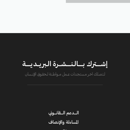
إشــــترك بــــالـنــــشــرة الـبريــديــــة
لــتصــلك آخــر مــستـجــدات عــــمل مــــواطــنة لـــحقــوق الإنــــسان
الــــدعم الــــقانــــوني
المساءلة والإنصاف