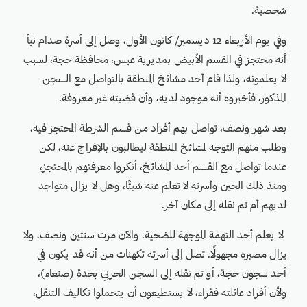
شخصية.
وفي يوم الأربعاء 12 ديسمبر/ كانون الأول، وصل إلى أسرة صدام نبأ
أنه محتجز في القسم الأبيض بمديرية عبس، محافظة حجة، لسبب
لا يعلمونه، ولذا قام أحد مشائخ المنطقة بالتواصل مع السجن
المذكور، فأخبروه أنه موجود لديه، وأن قضيته غير معروفة.
بعد شهر ونصف، تواصل بهم أفراد من قسم الشرطة المحتجز فيه،
وطلب منهم التوجه لمشائخ المنطقة ليطالبون بالإفراج عنه، لكن
عندما تواصل مع القسم أحد المشائخ، أنكروا معرفتهم بالمحتجز،
ومنذ ذلك الحين وأسرته لا تعلم عنه شيئًا، وهل لا يزال متواجد
لديهم أم تم نقله إلى مكان آخر.
لا يعلم أحد التهمة الموجهة للضحية. والآن مرت سنتين ونصف، ولا
يزال مصيره مجهولًا. تصل إلى أسرته تكهنات من أنه قد يكون في
أحد سجون حجة، أو تم نقله إلى السجن الحربي بحدة (صنعاء)،
ولأن أفراد عائلته فقراء، لا يستطيعون أن يتحملوا تكاليف التنقل،