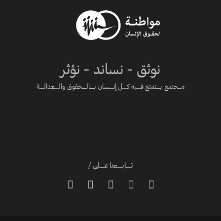
نوثق - نساند - نؤثر
مـــجتمع يــــتمتع فــــيه كــــل إنــــسان بــــالــــحقوق والــــعدالــــة
تـــــابـــــعنا عـــــلى /




