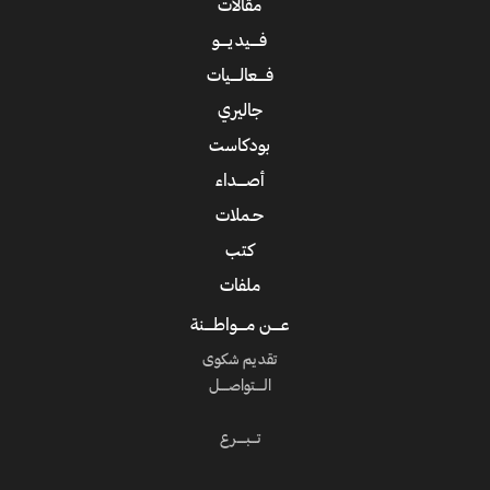
مقالات
فــــيديــــو
فــــعالــــيات
جاليري
بودكاست
أصــــداء
حـملات
كتب
ملفات
عــــن مــــواطــــنة
تقديم شكوى
الــــتواصــــل
تـــبــــرع