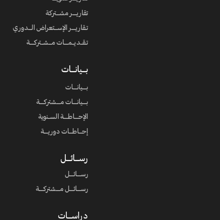
تقاريــــر مشـــتركة
تـقاريــــر الإســـتعراض الـــدوري
تـقــديــمــــات مـــشــتركــــة
بــــيانــــات
بــــيانــــات
بــــيانــــات مــــشتركــــة
الإحــــاطــــة الســنوية
إحـــاطـــات دوريــــة
رســــائــــل
رســــائــــل
رســــائــــل مــــشتركــــة
دراســــات