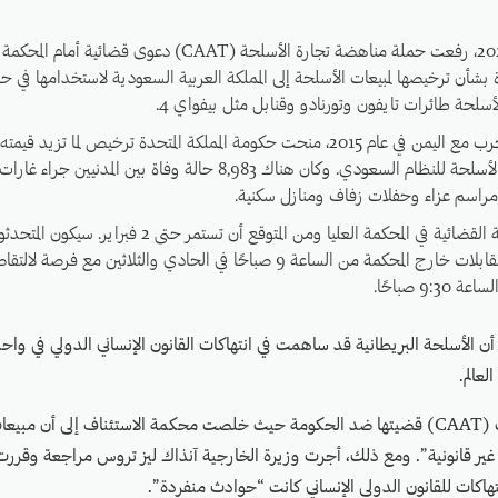
في 31 يناير 2023، رفعت حملة مناهضة تجارة الأسلحة (CAAT) دعوى
دة بشأن ترخيصها لمبيعات الأسلحة إلى المملكة العربية السعودية لاستخدامها في حر
لحة طائرات تايفون وتورنادو وقنابل مثل بيفواي 4.
إسترليني من الأسلحة للنظام السعودي. وكان هناك 8,983 حالة وفاة بين ا
اسم عزاء وحفلات زفاف ومنازل سكنية.
تجري المراجعة القضائية في المحكمة العليا ومن المتوقع أن تستمر حتى
موجودين للمقابلات خارج المحكمة من الساعة 9 صباحًا في الحادي والثلاثين مع فر
9:3 صباحًا.
 (CAAT) في أن الأسلحة البريطانية قد ساهمت في انتهاكات القانون الإنساني الدولي في و
لعالم.
في عام 2019، كسبت (CAAT) قضيتها ضد الحكومة حيث خلصت محكمة الاستئناف إلى أن م
لي غير قانونية”. ومع ذلك، أجرت وزيرة الخارجية آنذاك ليز تروس مراجعة وقررت
اكات للقانون الدولي الإنساني كانت “حوادث منفردة”.