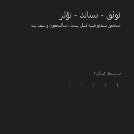
نوثق - نساند - نؤثر
مـــجتمع يــــتمتع فــــيه كــــل إنــــسان بــــالــــحقوق والــــعدالــــة
تـــــابـــــعنا عـــــلى /




