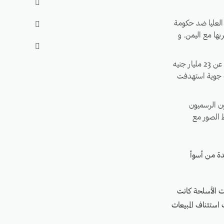

 قضائية أمام المحكمة العليا ضد حكومة

بها مع اليمن. و

منذ بداية الحرب مع اليمن في عام 2015، منحت حكومة المملكة المتحدة ترخيص لما تزيد قيمته عن 23 مليار جنيه
لمدنيين جراء غارات جوية استهدفت
 2 فبراير. سيكون المتحدثون الرسميون
صة لالتقاط الصور مع
احدة من أسوأ
بيعات الأسلحة كانت
 استئناف المبيعات