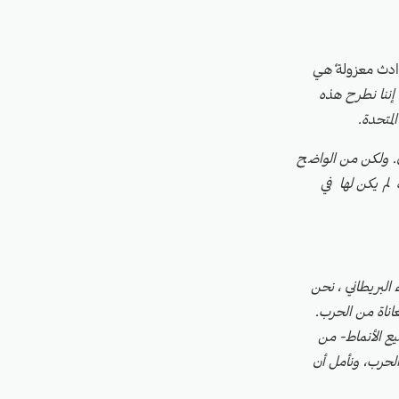
دث معزولة
‘هي
إننا نطرح هذه
لمتحدة.
رى. ولكن من الواضح
لم يكن لها في
البريطاني ، نحن
عاناة من الحرب.
يع الأنماط- من
الحرب، ونأمل أن