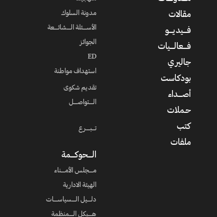
مدونة السلوك
مقالات
الأســــئلة الــــشائــــعة
فــــيديــــو
الجوائز
فــــعالــــيات
ED
جاليري
استهداف مواطنة
بودكاست
تقديم شكوى
أصــــداء
الــــتواصــــل
حـملات
كتب
تـــبــــرع
ملفات
الــــحوكــــمة
مــــجلس الأمــــناء
الهيئة الادارية
دلــــيل الــــسياســــات
هــــيكل الــــمنظمة