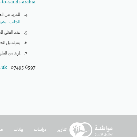
to-saudi-arabia/
للمزيد من الم
الجانب البشر
عدد القتلى الم
يتم تمثيل الحملة
لمزيد من المعل
.uk
07495 6597
تقارير
دراسات
بيانات
مد