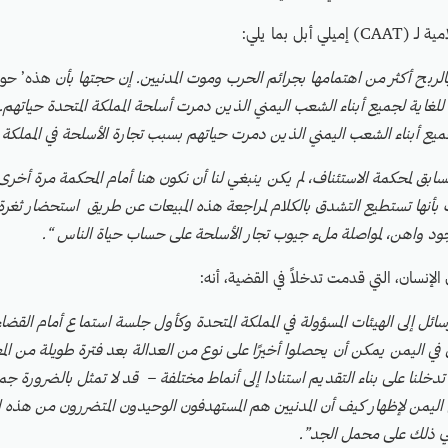
ي أبل بما يلي:
ربح أكثر من اهتمامها بجرائم الحرب وموت المدنيين. إن حجتها بأن
هذه’ حوا
اية لجميع أبناء الشعب اليمني الذين دمرت أسلحة المملكة المتحدة حياتهم. 
ميع أبناء الشعب اليمني الذين دمرت حياتهم بسبب تجارة الأسلحة في المملكة ا
لسابق لمحكمة الاستئناف، لم يكن ينبغي لنا أن نكون هنا أمام المحكمة مرة أخ
بأنها تستطيع التشدق بالكلام لمراجعة هذه المبيعات عن طريق استحضار ثغرة 
ود واهن، لمواصلة ملء جيوب تجار الأسلحة على حساب حياة الناس “.
لإنسان، التي قدمت تدخلاً في القضية، أنه:
ئل إلى الهيئات المسؤولة في المملكة المتحدة وكأول جلسة استماع أمام القضاء 
ن في اليمن يمكن أن يحصلوا أخيرًا على نوع من العدالة بعد فترة طويلة من الم
دخلنا على بناء التقديم استنادا إلى أنماط مختلفة – قد لا تمثل بالضرورة جم
 في اليمن لإظهار كيف أن المدنيين هم المستهدفون الوحيدون المتضررون من هذه 
اني ذلك على محمل الجد”.