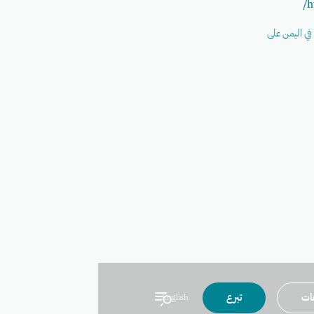
h
 في اليمن على
عات
تبرع
English