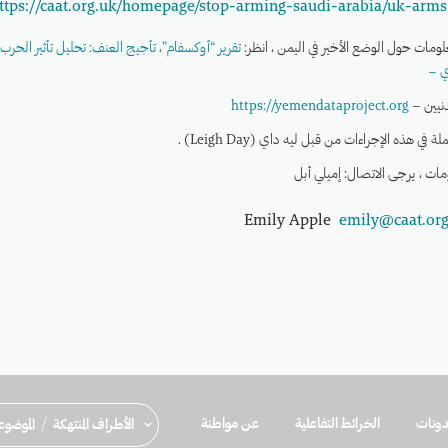
ttps://caat.org.uk/homepage/stop-arming-saudi-arabia/uk-arms-
علومات حول الوضع الأخير في اليمن ، انظر:
تقرير “أوكسفام”، تأجيج العنف: تحليل تأثير الحرب
ي –
دنيين –
https://yemendataproject.org
 في هذه الإجراءات من قبل ليه داي (Leigh Day) .
ومات ، يرجى الاتصال: إميلي أبل
Emily Apple
emily@caat.org
ونات
الخرائط التفاعلية
عن مواطنة
/
الأطراف المنتهكة
الموضو