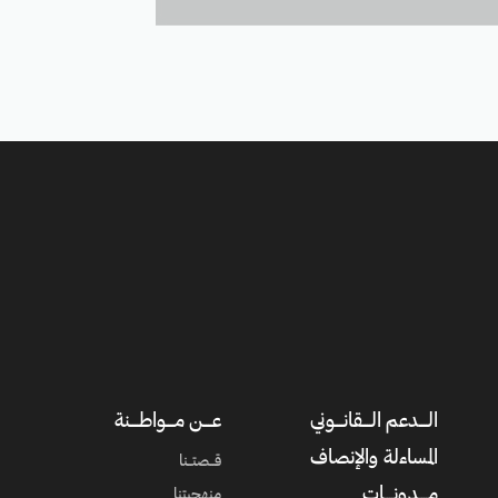
الــــدعم الــــقانــــوني
عــــن مــــواطــــنة
المساءلة والإنصاف
قــصتــنا
مــــدونــــات
منهجيتنا