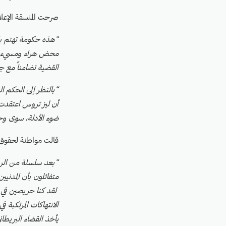
صرحت المنسقة الإعلامية لـ (CAAT) إميل
“هذه حكومة تهتم بال
محض هراء ومسيء للغ
القضية تضامناً مع ج
“بالنظر إلى الحكم ا
أن ليز تروس اعتقدت 
ضوء الأدلة، سوى وج
قالت مواطنة لحقوق ا
“بعد سلسلة من الرسا
متفائلون بأن المدنيي
لقد كنا حريصين في ت
الانتهاكات المرتكبة
يأخذ القضاء البريط