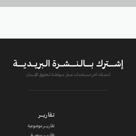
إشــــترك بــــالـنــــشــرة الـبريــديــــة
لــتصــلك آخــر مــستـجــدات عــــمل مــــواطــنة لـــحقــوق الإنــــسان
تــقاريـــــر
تقاريــــر موضوعية
تقاريــــر سنويــــة