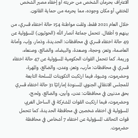
الاعتراف بحرمان الشخص من حريته أو إخفاء مصير الشخص
المختفي أو مكان وجوده، مما يحرمه من حماية القانون.
خلال العام 2021 فقط، وثقت مواطنة 154 حالة اختفاء قسري، من
بينهم 9 أطفال. تتحمل جماعة أنصار الله (الحوثيون) المسؤولية عن
49 حالة اختفاء قسري في محافظات: الحديدة، وذمار، وإب، وأمانة
العاصمة، وتعز، وحجة، وصعدة، والبيضاء، والضالع، وصنعاء،
وريمة. كما تتحمل القوات الحكومية المسؤولية عن 47 حالة اختفاء
قسري في محافظات: مأرب، وتعز، وعدن، والضالع، والمهرة،
وحضرموت، وشبوة، فيما ارتكبت التكوينات المسلحة التابعة
للمجلس الانتقالي الجنوبي المسنودة إماراتيًا 31 حالة اختفاء قسري
بحق مدنيين في محافظات: عدن، وأبين، والضالع، ولحج،
وحضرموت، فيما ارتكبت القوات المشتركة في الساحل الغربي
المسؤولية في اختفاء شخصين في محافظة الحديدة، كما تتحمل
قوات التحالف المسؤولية عن اختفاء 7 أشخاص في محافظة
حضرموت.