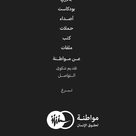
بودكاست
أصــــداء
حـملات
كتب
ملفات
عــــن مــــواطــــنة
تقديم شكوى
الــــتواصــــل
تـــبــــرع