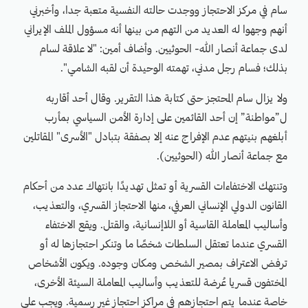
سام في مركز الاحتجاز ووجدت حالته النفسية متعبة جدا، وأخبرني
أنهم وجهوا له العديد من التهم من بينها أنه مسؤول الملف الإيراني
لدى جماعة أنصار الله- الحوثيين. وأضاف أمين: "لا علاقة لسام
بذلك؛ فسام رجل مدني، تهمته الوحيدة أن لقبه الشامي".
ولا يزال سام المحتجز حتى كتابة هذا التقرير. وقال أحد أقاربه
ل”مواطنة” إن أحد القائمين على إدارة الأمن السياسي بمأرب
أبلغهم بنيتهم عدم الإفراج عنه إلا بصفقة بتبادل "الأسرى" المقاتلين
مع جماعة أنصار الله (الحوثيين).
وتنتهك الاختفاءات القسرية أو تمثل تهديدًا بانتهاك عدد من أحكام
القانون الدولي الإنساني العرفي، منها الاحتجاز القسري، والتعذيب،
وأساليب المعاملة القاسية أو اللاإنسانية، والقتل. ويقع الاختفاء
القسري عندما تعتقل السلطات شخصًا ما وتنكر احتجازها له أو
ترفض الاعتراف بمصير الشخص ومكان وجوده. ويكون الأشخاص
المختفون قسريا عُرضة للتعذيب وأساليب المعاملة السيئة الأخرى،
خاصة عندما يتم احتجازهم في مراكز احتجاز غير رسمية. ويجب على