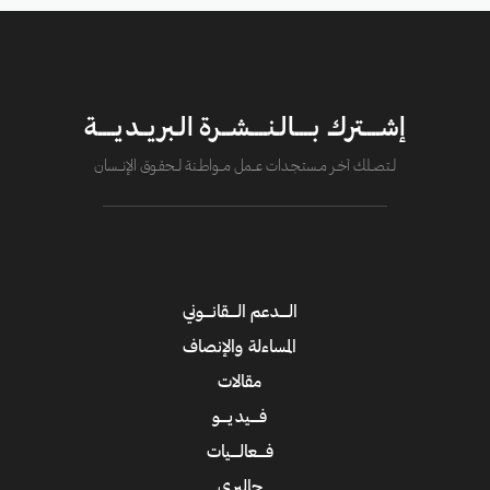
إشــــترك بــــالـنــــشــرة الـبريــديــــة
لــتصــلك آخــر مــستـجــدات عــــمل مــــواطــنة لـــحقــوق الإنــــسان
الــــدعم الــــقانــــوني
المساءلة والإنصاف
مقالات
فــــيديــــو
فــــعالــــيات
جاليري