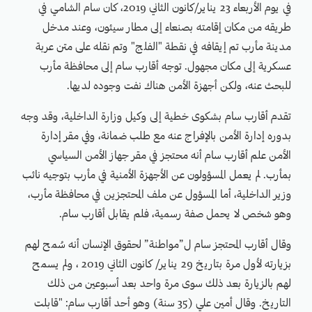
في يوم الأربعاء 23 يناير/كانون الثاني 2019، كان سام الشامي في
طريقه من مكان إقامته بصنعاء إلى مطار سيئون، وعند مدخل
مدينة مأرب تم إيقافه في نقطة "الفلج" وتم نقله على متن عربة
عسكرية إلى مكان مجهول. توجه أقارب سام إلى محافظة مأرب
للبحث عنه، ولكن أجهزة الأمن هناك نفت وجوده لديها.
تقدم أقارب سام بشكوى خطية إلى وكيل وزارة الداخلية، وقد وجه
بدوره إدارة الأمن بالإفراج عنه مع طلب ضمانة، وفي مقر إدارة
الأمن علم أقارب سام أنه محتجز في مقر جهاز الأمن السياسي
بمأرب. لم يعمل المسؤولون عن الأجهزة الأمنية في مأرب بتوجيه نائب
وزير الداخلية، أما المسؤول عن ملف المحتجزين في محافظة مأرب،
وهو شخص لا يحمل صفة رسمية، فلم يقابل أقارب سام.
وقال أقارب المحتجز سام ل”مواطنة” لحقوق الإنسان أنه سُمح لهم
بزيارته لأول مرة بتاريخ 29 يناير/ كانون الثاني 2019 ، ولم يسمح
لهم بالزيارة بعد ذلك سوى مرة واحد بعد أسبوعين من ذلك
التاريخ. وقال أمين علي (35 سنة) وهو أحد أقارب سام: "قابلت