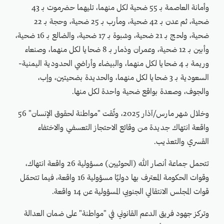
وأمانة العاصمة بـ 55 ضحية لكل منهما، تليهما حضرموت بـ 43
ضحية، ثم عدن بـ 42 ضحية، ومأرب بـ 25 ضحية، وحجة بـ 22
ضحية، ولحج بـ 21 ضحية، وشبوة بـ 17 ضحية، والضالع بـ 16 ضحية،
وأبين بـ 12 ضحية، وعمران وذمار بـ 8 ضحايا لكل منهما، وصنعاء
وريمة بـ 4 ضحايا لكل منهما، والبيضاء وأراضي الحدودية اليمنية-
السعودية بـ 3 ضحايا لكل منهما، والحديدة بضحيتين، وإب،
والجوف، وصعدة بواقع ضحية واحدة لكل منها.
وخلال شهر مارس/آذار 2025، وثّقت "مواطنة لحقوق الإنسان" 56
واقعة انتهاك جديدة من وقائع الاحتجاز التعسفي والاختفاء
القسري والتعذيب.
تتحمل جماعة أنصار الله (الحوثيين) مسؤولية 26 واقعة انتهاك،
وقوات الحكومة المعترف بها دوليًا مسؤولية 16 واقعة، فيما تتحمّل
قوات المجلس الانتقالي الجنوبي المسؤولية عن 14 واقعة.
وتركز جهود فريق الدعم القانوني في "مواطنة" على ضمان العدالة