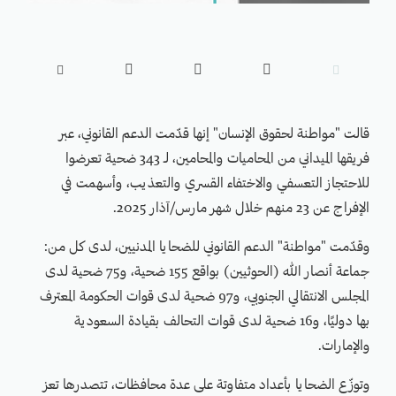





قالت "مواطنة لحقوق الإنسان" إنها قدّمت الدعم القانوني، عبر
فريقها الميداني من المحاميات والمحامين، لـ 343 ضحية تعرضوا
للاحتجاز التعسفي والاختفاء القسري والتعذيب، وأسهمت في
الإفراج عن 23 منهم خلال شهر مارس/آذار 2025.
وقدّمت "مواطنة" الدعم القانوني للضحايا المدنيين، لدى كل من:
جماعة أنصار الله (الحوثيين) بواقع 155 ضحية، و75 ضحية لدى
المجلس الانتقالي الجنوبي، و97 ضحية لدى قوات الحكومة المعترف
بها دوليًا، و16 ضحية لدى قوات التحالف بقيادة السعودية
والإمارات.
وتوزّع الضحايا بأعداد متفاوتة على عدة محافظات، تتصدرها تعز