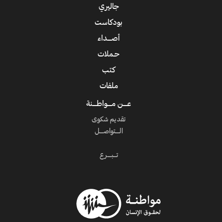
جاليري
بودكاست
أصــــداء
حـملات
كتب
ملفات
عــــن مــــواطــــنة
تقديم شكوى
الــــتواصــــل
تـــبــــرع