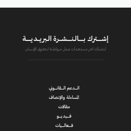
إشــــترك بــــالـنــــشــرة الـبريــديــــة
لــتصــلك آخــر مــستـجــدات عــــمل مــــواطــنة لـــحقــوق الإنــــسان
الــــدعم الــــقانــــوني
المساءلة والإنصاف
مقالات
فــــيديــــو
فــــعالــــيات