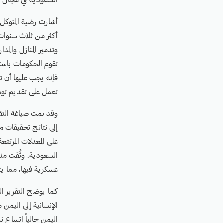
السعودية في مجال ح
أشارت رضية المتوكل
أكثر من ثلاث سنوات،
وتدمير المنازل وال
تقوم الحكومات باست
فإنه يجب عليها أن ت
تعمل على تقديم توص
وقد تمت صياغة التق
إلى نتائج تحقيقات م
على المعدلات المرتفع
السعودية. وثَّقت م
عسكرية فيها، مما يثي
كما يوضح التقرير ال
الإنسانية إلى اليمن م
اليمن حالياً اتساع 