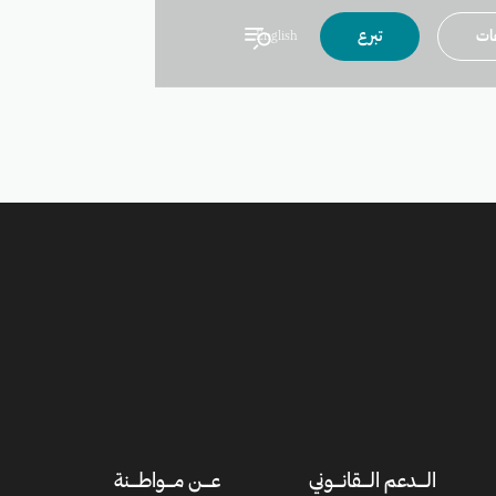
عات
تبرع
English
الــــدعم الــــقانــــوني
عــــن مــــواطــــنة