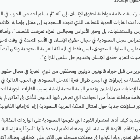
قوق الإنسان.
، رئيسة منظمة مواطنة لحقوق الإنسان، إلى أنه “لم يسلم أحد من الحرب في 
 أدت الغارات الجوية للتحالف الذي تقوده السعودية إلى مقتل وإصابة الآلاف م
مدارس والمستشفيات، بل وحتى الأعراس ومجالس العزاء تعرضت للقصف”، وأضافت
عراض سجل السعودية في مجال حقوق الإنسان في الأمم المتحدة في وقت لاحق
تدارس السلوك السعودي، ليس فقط في المملكة العربية السعودية ولكن أيضاً 
يات لتعزيز حقوق الإنسان وتقديم حل سلمي للنزاع”.
رير من قبل خبراء قانونيين دوليين ومحققين من ذوي الخبرة في مجال حقوق ال
فصلة تم إجراؤها في اليمن طوال فترة التدخل السعودي في الحرب الدائرة في
ة للإصابات بين المدنيين وتدمير البنية التحتية المدنية بسبب الغارات الجوية للت
نظمة مواطنة عدداً من الحوادث التي تعرض فيها المدنيون للأذى في أماكن لم
ر تساؤلات جدية حول امتثال المملكة العربية السعودية إزاء التزاماتها القانونية
جديد كيف أدى استمرار القيود التي تفرضها السعودية على الواردات الغذائية ا
ن تفاقم الأزمة الإنسانية، التي وصفتاه الأمم المتحدة بأنها “أسوأ أزمة إنسانية في
نطاق تفشي وباء الكوليرا في معدلات مسجلة هي الأكبر على الاطلاق، وهناك أكثر