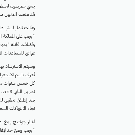
يمني معرضون لخطر ال
قد منعت المدنيين من 
وقالت تامار لستر ،طا
“يجب على المملكة ال
وأضافت قائلة “بموجب
عوائق للمساعدات الإ
وسيتم الاسترشاد به
تًعرف باسم الاستعرا
كل خمس سنوات من خ
تش
تجاه الانتهاكات الس
أشار جونتنج زينغ ،طا
“يجب وضع حد لإفلات 