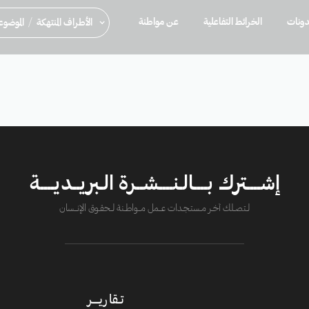
ونات
الخرائط التفاعلية
عن مواطنة
/
الأطراف المنتهكة
الموضو
إشــــترك بــــالـنــــشــرة الـبريــديــــة
لــتصــلك آخــر مــستـجــدات عــــمل مــــواطــنة لـــحقــوق الإنــــسان
تــقاريـــــر