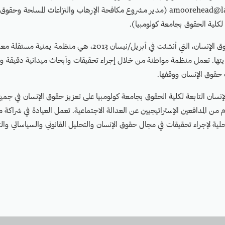
amoorehead@law.columbia.edu (مدير مشروع مكافحة الإرهاب والنزاعات المسلحة و
 لكلية الحقوق بجامعة كولومبيا).
منظمة مواطنة لحقوق الإنسان، التي أنشئت في أبريل/نيسان 2013، هي منظم
تها. تعمل منظمة مواطنة من خلال إجراء تحقيقات وأبحاث ميدانية دقيقة 
حقوق الإنسان ووقفها.
سان التابعة لكلية الحقوق بجامعة كولومبيا على تعزيز حقوق الإنسان في جميع أ
 من المدافعين الإستراتيجيين عن العدالة الاجتماعية. تعمل العيادة في شراكة
محلية لإجراء تحقيقات في مجال حقوق الإنسان والتحليل القانوني والسياساتي وال