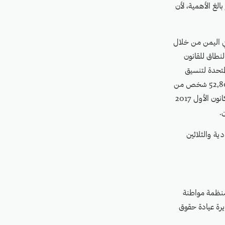
الغ الأهمية، لأن
خلي في اليمن من خلال
لنطاق للقانون
متحدة لتنسيق
الشؤون الإنسانية، فإنه حتى أواخر ديسمبر 2017، قُتل أكثر من 9,245 شخصًا، وأصيب أكثر من 52,800 شخص من
قبل جميع أطراف النزاع، وأفادت مفوضية الأمم المتحدة السامية لحقوق الإنسان في شهر ديسمبر/كانون الأول 2017
ية والثلاثين
 210-755، ralmutawakel@mwatana.org (رئيسة منظمة مواطنة
وكي، +1 212-854-9583، sarah.knuckey@law.columbia.edu (مديرة عيادة حقوق