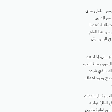
اليمن – فعلى مدى
ن المدنيين،
 قائلة “عندما
 من هذا العام،
في اليمن، وأن
إنسان، إذ استند
 اليمن، يسلط الضوء
حالف الذي تقوده
 يتضح وجود أهداف
.
لحيوية والمساعدات
 العالم”. تواجه
 من ثمانية ملايين