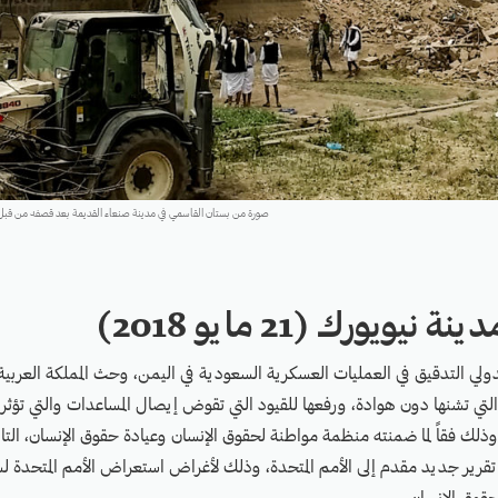
صورة من بستان القاسمي في مدينة صنعاء القديمة بعد قصفه من قبل التحالف العربي
نيويورك (21 مايو 2018)
ولي التدقيق في العمليات العسكرية السعودية في اليمن، وحث المملكة العربي
ي تشنها دون هوادة، ورفعها للقيود التي تقوض إيصال المساعدات والتي تؤثر
 وذلك فقاً لما ضمنته منظمة مواطنة لحقوق الإنسان وعيادة حقوق الإنسان، التا
 تقرير جديد مقدم إلى الأمم المتحدة، وذلك لأغراض استعراض الأمم المتحدة لس