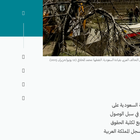


 بقيادة السعودية. التقطها: محمد المخلافي (12 يونيو/حزيران 2015).



ة السعودية على
 في سبل الوصول
بع لكلية الحقوق
جل المملكة العربية