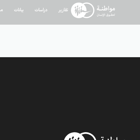
تقارير
دراسات
بيانات
مد