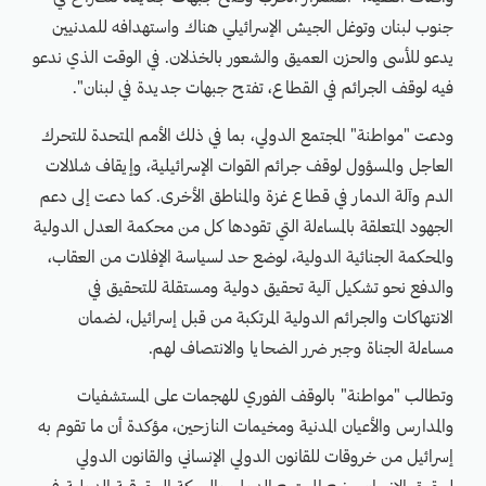
جنوب لبنان وتوغل الجيش الإسرائيلي هناك واستهدافه للمدنيين
يدعو للأسى والحزن العميق والشعور بالخذلان. في الوقت الذي ندعو
فيه لوقف الجرائم في القطاع، تفتح جبهات جديدة في لبنان".
ودعت "مواطنة" المجتمع الدولي، بما في ذلك الأمم المتحدة للتحرك
العاجل والمسؤول لوقف جرائم القوات الإسرائيلية، وإيقاف شلالات
الدم وآلة الدمار في قطاع غزة والمناطق الأخرى. كما دعت إلى دعم
الجهود المتعلقة بالمساءلة التي تقودها كل من محكمة العدل الدولية
والمحكمة الجنائية الدولية، لوضع حد لسياسة الإفلات من العقاب،
والدفع نحو تشكيل آلية تحقيق دولية ومستقلة للتحقيق في
الانتهاكات والجرائم الدولية المرتكبة من قبل إسرائيل، لضمان
مساءلة الجناة وجبر ضرر الضحايا والانتصاف لهم.
وتطالب "مواطنة" بالوقف الفوري للهجمات على المستشفيات
والمدارس والأعيان المدنية ومخيمات النازحين، مؤكدة أن ما تقوم به
إسرائيل من خروقات للقانون الدولي الإنساني والقانون الدولي