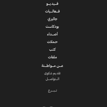
فــــيديــــو
فــــعالــــيات
جاليري
بودكاست
أصــــداء
حـملات
كتب
ملفات
عــــن مــــواطــــنة
تقديم شكوى
الــــتواصــــل
تـــبــــرع