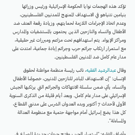
تؤكد هذه الهجمات نوايا الحكومة الإسرائيلية ورئيس وزرائها
بنيامين نتنياهو في الاستهداف الممنهج للمدنيين الفلسطينيين،
وعدم اتخاذ الإجراءات اللازمة لحمايتهم، وزيادة رقعة العنف ضد
الأطفال والنساء والنازحين الذين يحتمون بالمستشفيات والمدارس
ومراكز الإيواء. يتم استهدافهم تحت مزاعم ومبررات غير حقيقية،
مع استمرار ارتكاب جرائم حرب وجرائم إبادة جماعية، امتدت على
مدار عام كامل ضد المدنيين الفلسطينيين.
وقال
عبدالرشيد الفقيه
، نائب رئيسة منظمة مواطنة لحقوق
الإنسان: "إن الاستهداف المباشر للنازحين المدنيين، خصوصًا الأطفال
والنساء، يأتي ضمن سلسلة الانتهاكات والجرائم التي يرتكبها الجيش
الإسرائيلي على مدار عام كامل. وبعد أيام قليلة من الذكرى السنوية
الأولى لأحداث 7 أكتوبر وبدء العدوان الشرس على مدنيي القطاع،
كل هذا يضع إسرائيل أمام مواجهة حتمية مع منظومة العدالة
والمساءلة".
وأضاف الفقيه: "استمرار الحرب وفتح جبهات جديدة للصراع في