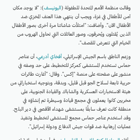
وقالت منظمة الأمم المتحدة للطفولة (
اليونيسف
): "لا يوجد مكان
آمن للأطفال في غزة، ويجب أن ينتهي هذا العنف المخزي ضد
الأطفال الآن". وأضافت: "امتلأت شاشاتنا مرة أخرى بصور الأطفال
الذين يُقتلون ويُحرقون، وصور العائلات التي تحاول الهروب من
الخيام التي تتعرض للقصف".
وزعم الناطق باسم الجيش الإسرائيلي،
أفخاي أدرعي
، أن عناصر
حماس تستخدم المستشفى كمركز للتخطيط، على حد وصفه في
منشور على صفحته على منصة "إكس". وقال: "أغارت طائرات
حربية تابعة لسلاح الجو قبل قليل، وبدقة، وبتوجيه استخباراتي من
هيئة الاستخبارات العسكرية والشاباك والقيادة الجنوبية، على
مخربين كانوا يعملون في مجمع قيادة وسيطرة تم إنشاؤه في
منطقة كانت تعرف سابقًا بمستشفى شهداء الأقصى في دير البلح.
وقد استخدم عناصر حماس مجمع المستشفى لتخطيط وتنفيذ
عمليات إرهابية ضد قوات جيش الدفاع ودولة إسرائيل".