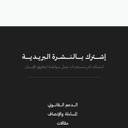
إشــــترك بــــالـنــــشــرة الـبريــديــــة
لــتصــلك آخــر مــستـجــدات عــــمل مــــواطــنة لـــحقــوق الإنــــسان
الــــدعم الــــقانــــوني
المساءلة والإنصاف
مقالات