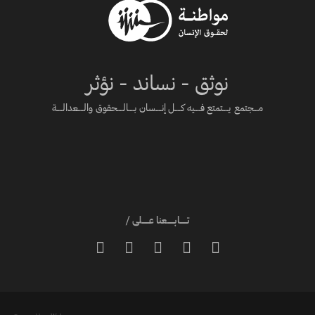
نوثق - نساند - نؤثر
مـــجتمع يــــتمتع فــــيه كــــل إنــــسان بــــالــــحقوق والــــعدالــــة
تـــــابـــــعنا عـــــلى /




