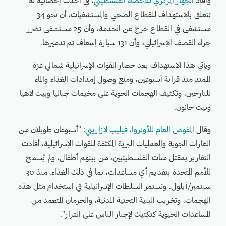
وأفاد
الجهاز المركزي للإحصاء الفلسطيني
، في أحدث إحصائية له
تتعلق بالاستهداف للقطاع الصحي والمستشفيات، أن نحو 34
مستشفى في القطاع خرج عن الخدمة، وأن 25 مستشفى تضرر
جراء القصف الإسرائيلي، وأن 131 سيارة إسعاف تم تدميرها.
ويأتي هذا الاستهداف بعد حصار القوات الإسرائيلية شمالي غزة
الممتد منذ قرابة أسبوعين، ومنع وصول إمدادات الغذاء والماء
للنازحين، وتكثيف الهجمات الجوية على مخيمات جباليا وبيت لاهيا
وبيت حانون.
وقال
المفوض العام للأونروا، فيليب لازاريني
: "أسبوعان طويلان من
الغارات الجوية والعمليات البرية المكثفة للقوات الإسرائيلية، أفادت
التقارير بمقتل مئات الفلسطينيين، من بينهم أطفال، ولم يُسمح
للأمم المتحدة بتقديم أي مساعدات، بما في ذلك الغذاء، منذ 30
سبتمبر/أيلول. وتستمر السلطات الإسرائيلية في استخدام مثل هذه
الهجمات، وتخريب البنية التحتية المدنية، والحرمان المتعمد من
المساعدات الحيوية كتكتيك لإجبار الناس على الفرار".