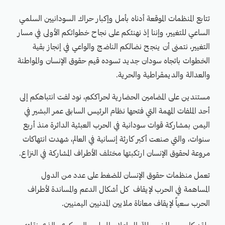
تتابع المنظمات الموقعة أدناه بأمل وإكبار حراك السودانيين السلمي
الساعي للتغيير، وإننا إذ نهنئكم على نجاح خطواتكم الأولى في مسار
التغيير، نتمنى أن ينجح نضالكم الناضج والواعي في إنجاز بقية
الخطوات باتجاه سودان جديد تسوده قيم حقوق الإنسان والمواطنة
والعدالة والديمقراطية والحرية.
مستندين على المضامين الحضارية لحراككم، نود لفت انتباهكم إلى
أحد الملفات المهمة التي فتحها نظام الرئيس السابق عمر البشير في
اليمن بمشاركة قوات سودانية في الحرب العبثية الدائرة منذ أربع
سنوات، والتي صنعت أكبر كارثة إنسانية في العالم، شهدت انتهاكات
مروعة لحقوق الإنسان ارتكبتها مختلف الأطراف المشاركة في النزاع.
تعمل منظمات حقوق الإنسان للضغط على عدد من الدول
المساهمة في الحرب لإيقاف كل أشكال الدعم والمساندة لأطراف
الحرب سعياً لإيقاف معاناة ملايين المدنيين اليمنيين.