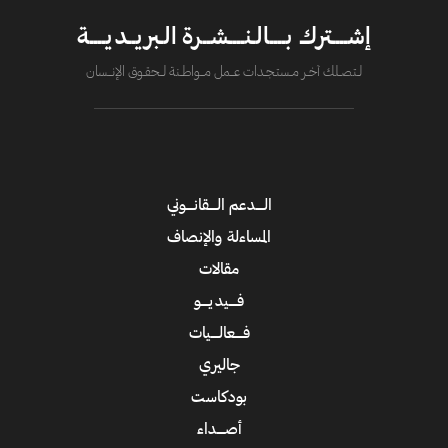
إشــــترك بــــالـنــــشــرة الـبريــديــــة
لــتصــلك آخــر مــستـجــدات عــــمل مــــواطــنة لـــحقــوق الإنــــسان
الــــدعم الــــقانــــوني
المساءلة والإنصاف
مقالات
فــــيديــــو
فــــعالــــيات
جاليري
بودكاست
أصــــداء