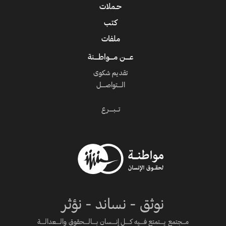
حـملات
كتب
ملفات
عــــن مــــواطــــنة
تقديم شكوى
الــــتواصــــل
تـــبــــرع
نوثق - نساند - نؤثر
مـــجتمع يــــتمتع فــــيه كــــل إنــــسان بــــالــــحقوق والــــعدالــــة