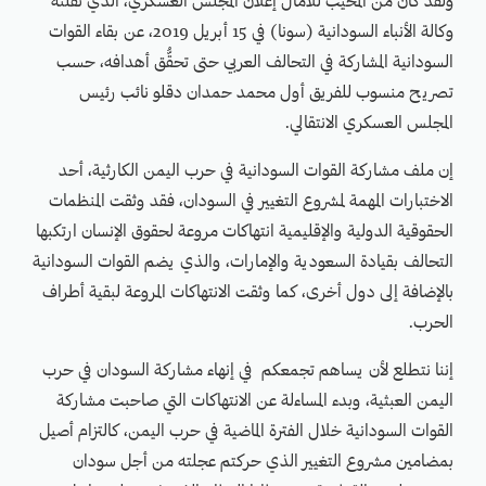
ولقد كان من المخيب للآمال إعلان المجلس العسكري، الذي نقلته
وكالة الأنباء السودانية (سونا) في 15 أبريل 2019، عن بقاء القوات
السودانية المشاركة في التحالف العربي حتى تحقُّق أهدافه، حسب
تصريح منسوب للفريق أول محمد حمدان دقلو نائب رئيس
المجلس العسكري الانتقالي.
إن ملف مشاركة القوات السودانية في حرب اليمن الكارثية، أحد
الاختبارات المهمة لمشروع التغيير في السودان، فقد وثقت المنظمات
الحقوقية الدولية والإقليمية انتهاكات مروعة لحقوق الإنسان ارتكبها
التحالف بقيادة السعودية والإمارات، والذي يضم القوات السودانية
بالإضافة إلى دول أخرى، كما وثقت الانتهاكات المروعة لبقية أطراف
الحرب.
إننا نتطلع لأن يساهم تجمعكم في إنهاء مشاركة السودان في حرب
اليمن العبثية، وبدء المساءلة عن الانتهاكات التي صاحبت مشاركة
القوات السودانية خلال الفترة الماضية في حرب اليمن، كالتزام أصيل
بمضامين مشروع التغيير الذي حركتم عجلته من أجل سودان