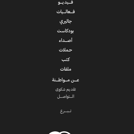
فــــيديــــو
فــــعالــــيات
جاليري
بودكاست
أصــــداء
حـملات
كتب
ملفات
عــــن مــــواطــــنة
تقديم شكوى
الــــتواصــــل
تـــبــــرع