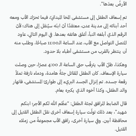
الأرضُ بعدَها”.
تم إسعاف الطفل إلى مستشفى المخا الميدانيّ، فيما تحرّك الأب ومعه
أحد أبنائه إلى مدينة عدن، معتقدًا أنّ ابنَه سيُنقل إلى هناك؛ لأنّ
الرقم الذي أبلغه النبأ، أغلق هاتفه بعدها. في اليوم التالي، عاود
المتصل التواصل مع الأب، عند الساعة الـ11:00 صباحًا، وطلب منه
أن ينتظر بالقرب من مستشفى أطباء بلا حدود.
وهكذا، ظلّ الأب يترقّب حتى الساعة الـ 4:00 عصرًا، حين وصلت
سيارة الإسعاف. كان الطفل المقاتل جثةً هامدة، ودماء نازفة تملأ
رقعة جسده. تم إنزال الجسد البريء إلى طوارئ المستشفى، فانهار
والد الطفل، وكذا أخوه الذي يكبره بعام.
قال الضابط المرافق لجثة الطفل: “عظّم الله لكم الأجر؛ ابنكم
شهيد”، بعد ذلك تولّت سيارة إسعاف أخرى نقلَ الطفل القتيل إلى
محافظة أبين. وفي سيارة أخرى، رافق الأب مجموعةً من زملاء
القتيل.