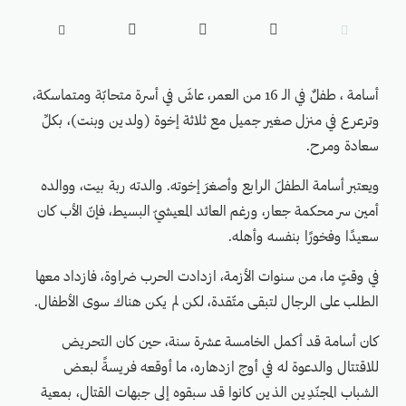





أسامة ، طفلٌ في الـ 16 من العمر، عاشَ في أسرة متحابّة ومتماسكة،
وترعرع في منزل صغير جميل مع ثلاثة إخوة (ولدين وبنت)، بكلِّ
سعادة ومرح.
ويعتبر أسامة الطفلَ الرابع وأصغرَ إخوته. والدته ربة بيت، ووالده
أمين سر محكمة جعار، ورغم العائد المعيشيّ البسيط، فإنّ الأب كان
سعيدًا وفخورًا بنفسه وأهله.
في وقتٍ ما، من سنوات الأزمة، ازدادت الحرب ضراوة، فازداد معها
الطلب على الرجال لتبقى متّقدة، لكن لم يكن هناك سوى الأطفال.
كان أسامة قد أكمل الخامسة عشرة سنة، حين كان التحريض
للاقتتال والدعوة له في أوج ازدهاره، ما أوقعه فريسةً لبعض
الشباب المجنّدِين الذين كانوا قد سبقوه إلى جبهات القتال، بمعية