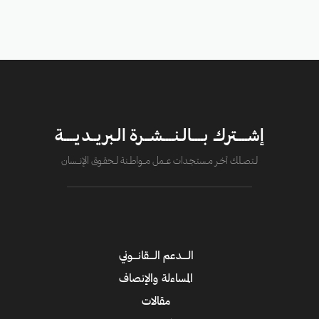
إشــــترك بــــالـنــــشــرة الـبريــديــــة
لــتصــلك آخــر مــستـجــدات عــــمل مــــواطــنة لـــحقــوق الإنــــسان
الــــدعم الــــقانــــوني
المساءلة والإنصاف
مقالات