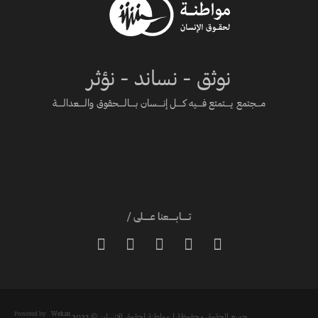
نوثق - نساند - نؤثر
مـــجتمع يــــتمتع فــــيه كــــل إنــــسان بــــالــــحقوق والــــعدالــــة
تـــــابـــــعنا عـــــلى /





Powered by
Wekan
جميع الحقوق محفوظة لـ مواطنة لحقوق الانسان © 2023