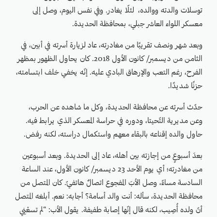
توسلات والدته ووالده، لئلّا يغادر. وفي نفس اليوم، وصل إلى
معسكر اللواء العاشر جبلي، بمحافظة الحديدة.
وبعد شهر ونصف تقريبًا من مغادرته، عاد لزيارة أسرته في أبين، في
الثامن من ديسمبر/ كانون الأول 2018. كان يحاول الظهور بمظهر
الفرح، رغم التعب والإرهاق البادي عليه. إنّه يخفي خلف ابتسامته،
حزنًا شديدًا.
حدّث أسرته عن محافظة الحديدة، وكل ما شاهده عن الحرب،
وعن مديرية التّحيتا، ودوره في حراسة المعسكر الذي يرابط فيه.
حاول والده إقناعه بالبقاء معهم واستكمال دراسته، لكنه رفض.
بعدَ أسبوعٍ من إجازته بين أهله، عاد إلى الحديدة. وبعد أسبوعين
من مغادرته؛ أي يوم الأحد 23 ديسمبر/ كانون الأول، عند الساعة
السادسة مساءً، وصل الأبَ المفجوع اتصالٌ هاتفيّ. كان المتصل من
محافظة الحديدة، سأله: أنت والد أسامة؟ أجابه: نعم. أبلغه المتصل
أنّ ولده أُصِيب، لكنه قال إنّها إصابة طفيفة. يقول الأب: “لم تسعْنِي