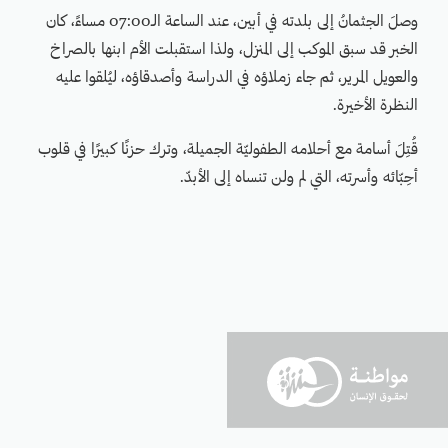
وصلَ الجثمانُ إلى بلدته في أبين، عند الساعة الـ07:00 مساءً، كان
الخبر قد سبق الموكب إلى المنزل، ولذا استقبلت الأم ابنها بالصراخ
والعويل المرير، ثم جاء زملاؤه في الدراسة وأصدقاؤه، ليُلقوا عليه
النظرة الأخيرة.
قُتِلَ أسامة مع أحلامه الطفوليّة الجميلة، وترك حزنًا كبيرًا في قلوب
أحِبّائه وأسرته، التي لم ولن تنساه إلى الأبدّ.