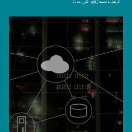
اﻷربعاء, 4 ديسمبر/كانون الأول, 2024