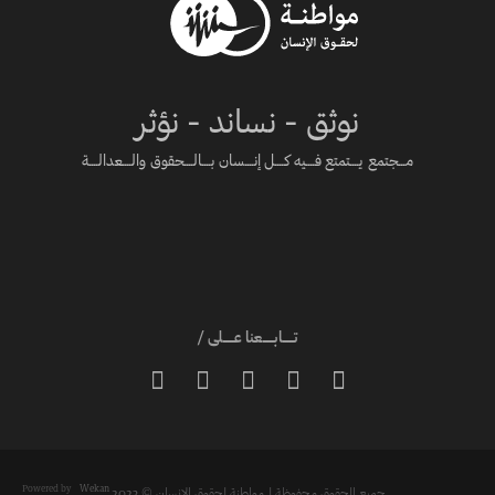
نوثق - نساند - نؤثر
مـــجتمع يــــتمتع فــــيه كــــل إنــــسان بــــالــــحقوق والــــعدالــــة
تـــــابـــــعنا عـــــلى /





Powered by
Wekan
جميع الحقوق محفوظة لـ مواطنة لحقوق الانسان © 2023