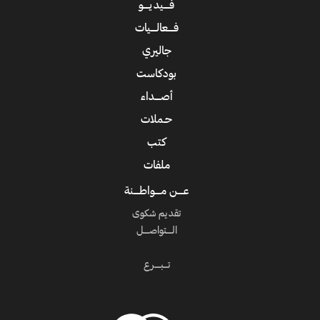
فــــيديــــو
فــــعالــــيات
جاليري
بودكاست
أصــــداء
حـملات
كتب
ملفات
عــــن مــــواطــــنة
تقديم شكوى
الــــتواصــــل
تـــبــــرع