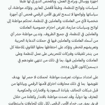
أجهزة ووسائل وبرامج العمل، وبالفحص الدوري لها طبقاً
لسياسات ولوائح المنظمة، وطبقاً لأفضل المعايير. وتؤكد مواطنة، أن
سياساتها ولوائحها لا تسمح لفريق الأمن الرقمي فحص أي أجهزة
شخصية لأي من العاملات والعاملين في المنظمة، تحتكم مواطنة إلى
لوائح وسياسات صارمة، تفرض احترام خصوصية العاملات
والعاملين في المنظمة، في جميع الظروف. وتدين مواطنة حشر أي
من أسماء العاملات والعاملين فيها في حملات الدعاية الحربية
وتعريضهم للخطر، وتؤكد على احتفاظها بحقها القانوني لملاحقة كل
من ينشر تلفيقات وفبركات للتحريض على عمل المنظمة وعلى
العاملات والعاملين فيها، بما في ذلك من تنتهي عقودهم في
ديسمبر/كانون الأول 2024.
على امتداد سنوات، تعرضت مواطنة لحملات لا حصر لها بهدف
تقويضها بما في ذلك محاولات اختراق لأمنها الرقمي وبياناتها من
قبل شبكات التحالف بقيادة السعودية والامارات والحكومية
المعترف بها دولياً، وقد تصدت مواطنة باقتدار وكفاءة من خلال
فريق يمني من خبراء الأمن الرقمي لكل تلك المحاولات واستطاعت