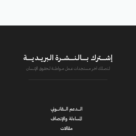
إشــــترك بــــالـنــــشــرة الـبريــديــــة
لــتصــلك آخــر مــستـجــدات عــــمل مــــواطــنة لـــحقــوق الإنــــسان
الــــدعم الــــقانــــوني
المساءلة والإنصاف
مقالات