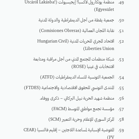
منظمة يوتكارول لاكسبا! إيجيسيولت (Utcáról Lakásba!
Egyesület)
جمعية يقظة من أجل الديمقراطية والدولة المدنية
نقابة اللجان العمالية (Comisiones Obreras)
الاتحاد المجري للحريات المدنية (Hungarian Civil
Liberties Union)
شبكة منظمات المجتمع المدني من أجل مراقبة ومتابعة
الانتخابات في غينيا (ROSE)
الجمعية التونسية للنساء الديمقراطيات (ATFD)
المنتدى التونسي للحقوق الاقتصادية والاجتماعية (FTDES)
منظمة شهيد الحرية نبيل البركاتي – ذكرى ووفاء.
مؤسسة تجمع مواطني المتوسط (FACM)
المركز السوري للإعلام وحرية التعبير (SCM)
المفوضية الإسبانية لمساعدة اللاجئين – إقليم فالنسيا (CEAR
PV)