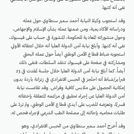
نفى أنه كتبها.
وقد استجوب وكيلا النيابة أحمد سمير سنطاوي حول عمله
ودراساته الأكاديمية، ومن ضمنها عمله بشأن الإسلام والإجهاض،
وحول منشوراته المعادية للحكومة، المنشورة في حساب على فيسبوك،
نفى أنه كتبها. وأبلغ نيابة أمن الدولة العليا أنه خلال اعتقاله الأولي
استجوبه ضباط قطاع الأمن الوطني أيضاً حول عمله البحثي
ومشاركته في صفحة على فيسبوك تنتقد السلطات، فنفى ذلك
أيضاً. كما أبلغ نيابة أمن الدولة العليا خلال جلسة عُقدت في 23
فبراير/شباط أنه احتُجز في الحبس الانفرادي في زنزانة باردة بدون
إمكانية الحصول على ملابس كافية وفراش. وقد تقاعست نيابة
أمن الدولة العليا عن إجراء تحقيق في مزاعمه المتعلقة بإختفائه
قسريًا، وتعرّضه للضرب على أيدي قطاع الأمن الوطني، ولم تردّ على
طلبات محاميه بإحالته إلى مصلحة الطب الشرعي لإجراء فحص له.
وقد أُخرج أحمد سمير سنطاوي من الحبس الانفرادي، وهو