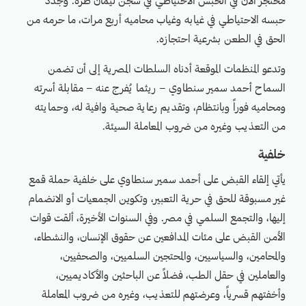
محتجز الآن في الحبس الاحتياطي في سجن ليمان طرة. وجُدّد
حبسه الاحتياطي في غيابه وغياب محاميه أربع مرات، ما حرمه من
الحق في الطعن بشرعية احتجازه.
وتدعو المنظمات الموقعة أدناه السلطات المصرية إلى أن تضمن
السماح أحمد سمير سنطاوي – ريثما يُفرج عنه – مقابلة أسرته
ومحاميه فوراً وبانتظام، وتقديم رعاية صحية وافية له، وحمايته
من التعذيب وغيره من ضروب المعاملة السيئة.
خلفية
يأتي إلقاء القبض على أحمد سمير سنطاوي على خلفية حملة قمع
غير مسبوقة للحق في حرية التعبير، وتكوين الجمعيات أو الانضمام
إليها، والتجمع السلمي في مصر. وفي السنوات الأخيرة، ألقت قوات
الأمن القبض على مئات المدافعين عن حقوق الإنسان، والنشطاء،
والمحامين، والسياسيين، والمحتجين السلميين، والصحفيين،
والعاملين في حقل الطب، فضلاً عن الباحثين والأكاديميين،
وأخفتهم قسرياً، وعرضتهم للتعذيب، وغيره من ضروب المعاملة