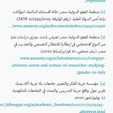
.
repression/
[2]
منظمة العفو الدولية،
مصر: حالة الاستثناء الدائمة، انتهاكات
نيابة أمن الدولة العليا،
(رقم الوثيقة: MDE 12/1399/2019)،
.
www.amnesty.org/ar/documents/mde12/1399/2019/ar/
[3]
منظمة العفو الدولية،
مصر: تعرض باحث يجري دراسات عليا
عن النوع الاجتماعي في إيطاليا للاعتقال التعسفي والتعذيب في
مصر،
(بيان صحفي، 10 فبراير/شباط 2020)،
www.amnesty.org/ar/latest/news/2020/02/egypt-
arbitrary-arrest-and-torture-of-researcher-studying-
.
gender-in-italy/
[4]
مؤسسة حرية الفكر والتعبير، جامعات بلا حرية أكاديمية،
تقرير حول واقع حرية التدريس والبحث في الجامعات الحكومية،
27 يوليو/تموز 2020،
https://afteegypt.org/ar/academic_freedoms/2020/07/27/19745-
.
afteegypt.html