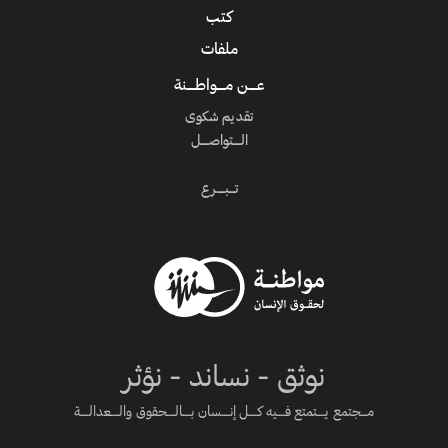
كتب
ملفات
عــــن مــــواطــــنة
تقديم شكوى
الــــتواصــــل
تـــبــــرع
نوثق - نساند - نؤثر
مـــجتمع يــــتمتع فــــيه كــــل إنــــسان بــــالــــحقوق والــــعدالــــة