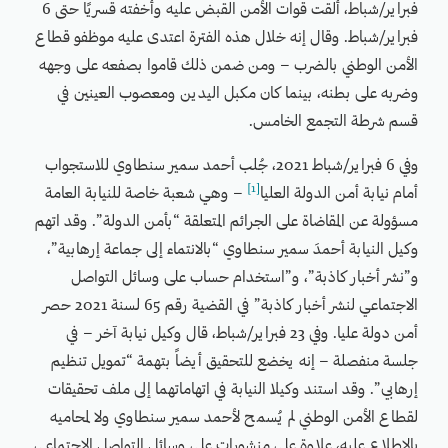
فبراير/شباط، ألقت قوات الأمن القبض عليه وأخفته قسريًا حتى 6
فبراير/شباط. وقال إنه خلال هذه الفترة اعتدى عليه موظفو قطاع
الأمن الوطني بالضرب – ومن ضمن ذلك قاموا بصفعه على وجهه
وضربه على بطنه، بينما كان مكبل اليدين ومعصوب العينين في
قسم شرطة التجمع الخامس.
وفي 6 فبراير/شباط 2021، جُلب أحمد سمير سنطاوي للاستجواب
[1]
أمام نيابة أمن الدولة العليا
– وهي شعبة خاصة للنيابة العامة
مسؤولة عن المقاضاة على الجرائم المتعلقة “بأمن الدولة”. وقد اتهم
وكيل النيابة أحمدَ سمير سنطاوي “بالانتماء إلى جماعة إرهابية”،
و”نشر أخبار كاذبة”، و”استخدام حساب على وسائل التواصل
الاجتماعي لنشر أخبار كاذبة” في القضية رقم 65 لسنة 2021 حصر
أمن دولة عليا. وفي 23 فبراير/شباط، قال وكيل نيابة آخر – في
جلسة منفصلة – إنه يخضع للتحقيق أيضاً بتهمة “تمويل تنظيم
إرهابي”. وقد استند وكيلا النيابة في اتهاماتهما إلى ملف تحقيقات
لقطاع الأمن الوطني لم يُسمح لأحمد سمير سنطاوي ولا لمحاميه
بالاطلاع عليه، علاوة على منشورات على وسائل التواصل الاجتماعي