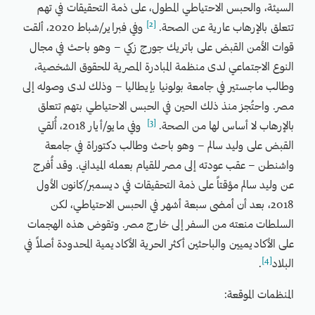
السيئة، والحبس الاحتياطي المطول، على ذمة التحقيقات في تهم
[2]
تتعلق بالإرهاب عارية عن الصحة.
وفي فبراير/شباط 2020، ألقت
قوات الأمن القبض على باتريك جورج زكي – وهو باحث في مجال
النوع الاجتماعي لدى منظمة المبادرة المصرية للحقوق الشخصية،
وطالب ماجستير في جامعة بولونيا بإيطاليا – وذلك لدى وصوله إلى
مصر. واحتُجز منذ ذلك الحين في الحبس الاحتياطي بتهم تتعلق
[3]
بالإرهاب لا أساس لها من الصحة.
وفي مايو/أيار 2018، أُلقي
القبض على وليد سالم – وهو باحث وطالب دكتوراة في جامعة
واشنطن – عقب عودته إلى مصر للقيام بعمله الميداني. وقد أُفرج
عن وليد سالم مؤقتاً على ذمة التحقيقات في ديسمبر/كانون الأول
2018، بعد أن أمضى سبعة أشهر في الحبس الاحتياطي، لكن
السلطات منعته من السفر إلى خارج مصر. وتقوض هذه الهجمات
على الأكاديميين والباحثين أكثر الحرية الأكاديمية المحدودة أصلاً في
[4]
البلاد
.
المنظمات الموقعة: