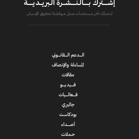
إشــــترك بــــالـنــــشــرة الـبريــديــــة
لــتصــلك آخــر مــستـجــدات عــــمل مــــواطــنة لـــحقــوق الإنــــسان
الــــدعم الــــقانــــوني
المساءلة والإنصاف
مقالات
فــــيديــــو
فــــعالــــيات
جاليري
بودكاست
أصــــداء
حـملات