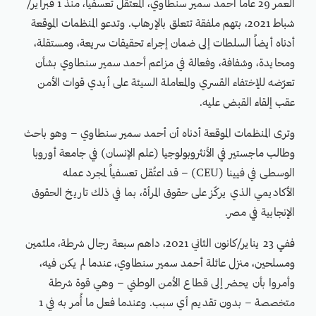
العمر 29 عاماً أحمد سمير سنطاوي، المعتقل تعسفياً، منذ 1 فبراير/
شباط 2021، بتهم ملفقة تتعلق بالإرهاب. وتدعو المنظمات الموقعة
أدناه أيضاً السلطات إلى ضمان إجراء تحقيقات سريعة، ومستقلة،
ومحايدة، وشفافة، وفعالة في مزاعم أحمد سمير سنطاوي بشأن
تعرّضه للإختفاء القسري والمعاملة السيئة على أيدي قوات الأمن
عقب إلقاء القبض عليه.
وترى المنظمات الموقعة أدناه أن أحمد سمير سنطاوي – وهو باحث
وطالب ماجستير في الأنثروبولوجيا (علم الإنسان) في جامعة أوروبا
الوسطى في فيينا (CEU) – قد اعتُقل تعسفياً لمجرد عمله
الأكاديمي الذي يركّز على حقوق المرأة، بما في ذلك تاريخ الحقوق
الإنجابية في مصر.
ففي 23 يناير/كانون الثاني 2021، داهم سبعة رجال شرطة، ملثمين
ومسلحين، منزل عائلة أحمد سمير سنطاوي، عندما لم يكن فيه،
وأمروا بأن يحضر إلى قطاع الأمن الوطني – وهي قوة شرطة
متخصصة – بدون تقديم أي سبب. وعندما فعل ما أُمر به في 1