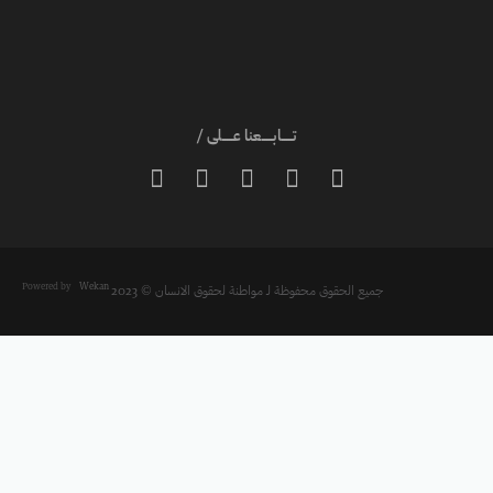
تـــــابـــــعنا عـــــلى /





Powered by
Wekan
جميع الحقوق محفوظة لـ مواطنة لحقوق الانسان © 2023