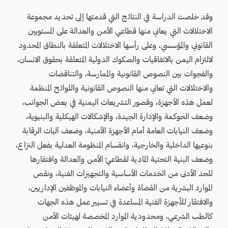
وقد خلصت الدراسة في النتائج التي قدمتها إلى تحديد مجموعة
الاختلالات التي يعاني منها قطاعي الأمن والعدالة على المستويين
القانوني والمؤسسي، وعلى رأسها الاختلالات المتعلقة بالنطاق المحدود
لالتزام اليمن بالاتفاقيات والصكوك الدولية المتعلقة بحقوق الانسان،
والفجوات بين النصوص القانونية والممارسة، والتناقضات
والاختلالات التي تعاني منها النصوص القانونية واللوائح المنظمة
لعمل هذه الأجهزة، وقصور التشريعات اليمنية في بعض الجوانب،
وضعف الحوكمة والإدارة الجيدة، والإشكالات الهيكلية والبنيوية،
وضعف النيابات العامة أمام الأجهزة الأمنية، وضعف آليات الرقابة
بنوعيها الداخلية والخارجية، وانقسام المنظومة العدلية بفعل النزاع،
وضعف البنية التحتية المادية لقطاعيّ الأمن والعدالة وافتقارها
للحد الأدنى من الخدمات الأساسية والتجهيزات الفنية، ونقص
الموارد البشرية من القضاة وأعضاء النيابات والموظفين الإداريين،
والافتقار للأجهزة الفنية المساعدة في تسيير عمل هذه الجهات
كالطب الشرعي، ومحدودية الموارد المخصصة لهيئات الأمن