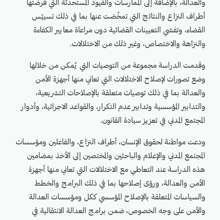
والعدالة، بالإضافة إلى الممارسات والقيود المستحدثة التي فرضتها
أطراف النزاع والنتائج التي تمخّضت عنها بما في ذلك تسييّس
القضاء، وتفشي التعيينات القضائية دون مراعاة معايير الكفاءة
والنزاهة والاختصاص، وغير ذلك من الاختلالات.
وقدمت الدراسة مجموعة من التوصيات التي يُمكن من خلالها
وضع تصورات لإصلاح الاختلالات التي تعاني منها أجهزة الأمن
والعدالة بما في ذلك توصيات متعلقة بالإصلاحات التشريعية،
والتدابير المؤسسية وتدابير عدم التكرار، والقواعد الاجرائية، وأدوار
المجتمع المدني في تعزيز سيادة القانون.
ودعت مواطنة لحقوق الإنسان، أطراف النزاع، والفاعلين ومؤسسات
المجتمع المدني والإعلام والباحثين والمختصين إلى الأخذ بمضامين
هذه الدراسة عند التعاطي مع الاختلالات التي تعاني منها أجهزة
الأمن والعدالة، ورؤى إصلاحها بما في ذلك البرامج والخطط
والسياسات المتعلقة بالإصلاح المؤسسي ككل ومؤسسات العدالة
والأمن على وجه الخصوص، ضمن برامج العدالة الانتقالية في