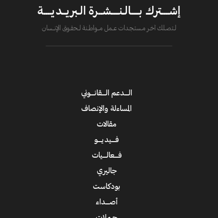
إشــــترك بــــالـنــــشــرة الـبريــديــــة
لــتصــلك آخــر مــستـجــدات عــــمل مــــواطــنة لـــحقــوق الإنــــسان
الــــدعم الــــقانــــوني
المساءلة والإنصاف
مقالات
فــــيديــــو
فــــعالــــيات
جاليري
بودكاست
أصــــداء