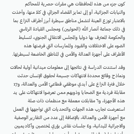
كون جزء من هذه المحافظات هي مقرات حصرية للمحاكم
والنيابات الجزائية، أو إلى تمايز القضاء الجزائي في كلا منها، وأخذت
بالاعتبار توزع العينة لتشمل مناطق سيطرة أبرز أطراف النزاع بما
في ذلك جماعة أنصار الله (الحوثيين) ومجلس القيادة الرئاسي
والحكومة المعترف بها دوليا والمجلس الانتقالي الجنوبي، لتسليط
الضوء على الاختلالات والقيود والممارسات التي فرضتها هذه
الأطراف على أجهزة العدالة والأمن في المناطق الخاضعة لسيطرتها.
وقد استندت الدراسة في نتائجها إلى معلومات ميدانية أولية لحالات
ونماذج وقائع محددة لانتهاكات جسيمة لحقوق الإنسان حدثت
خلال فترة النزاع على أيدي موظفي قطاعيّ الأمن والعدالة، و17
مقابلة فردية مع الضحايا وذويهم ممن تعرضوا لانتهاكات على يد
هذه الأجهزة، و٦ مقابلات معمقة مع منظمات ذات صلة
استعرضت تجارب هذه الجهات والتحديات التي تواجهها في العمل
مع أجهزة الأمن والعدالة، بالإضافة إلى عدد من التقارير الوصفية
والاجرائية الميدانية، و٤ جلسات نقاش بؤري لمختصين وأكاديميين