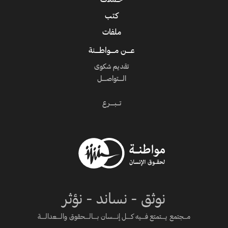
حـملات
كتب
ملفات
عــــن مــــواطــــنة
تقديم شكوى
الــــتواصــــل
تـــبــــرع
نوثق - نساند - نؤثر
مـــجتمع يــــتمتع فــــيه كــــل إنــــسان بــــالــــحقوق والــــعدالــــة