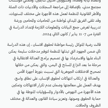
وأعضاء نيابة وقضاة، ومسؤولين أمنيين سابقين، وممثليّ مؤسسات
مجتمع مدني، بالإضافة إلى مراجعة السجلات والأدبيات ذات الصلة
والأطر القانونية المنظمة لعمل هذه الأجهزة على مختلف المستويات،
وقد تلقى الفريق الميداني لمواطنة من المحاميات والمحامين ورشة
تدريبية لغرض جمع البيانات والمعلومات اللازمة لإعداد الدراسة في
الفترة من 7- 11 يناير / كانون الثاني 2024.
قالت رضية المتوكل رئيسة مواطنة لحقوق الانسان ، إن هذه الدراسة
تأتي ضمن الجهود التي تبذلها المنظمة لتوفير مدخلات سليمة يمكن
البناء عليها والاسترشاد بها في تصميم برامج العدالة الانتقالية في
مرحلة ما بعد النزاع المسلح في اليمن، والتي يمكن من خلالها
تصحيح الاختلالات الجوهرية التي تسببت بتورط أجهزة الأمن
والعدالة في ارتكاب انتهاكات لحقوق الإنسان، على نطاق واسع،
بهدف العمل على معالجتها وضمان عدم تكرار الانتهاكات وتمكين
هذه الأجهزة من النهوض بالأدوار والمسؤوليات المنوطة بها في
حماية الحقوق وصونها، وتعزيز سيادة القانون والعدالة في مختلف
الظروف والحالات.