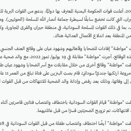
في أغسطس/ آب 2018، أعلنت قوات الحكومة اليمنية المعترف بها دوليًّا، بدعمٍ من القوات البري
ان، التي كانت تخضع سابقًا لسيطرة جماعة أنصار الله المسلحة (الحوثيين). و
، بما في ذلك القوات المسلحة السودانية، في منطقة حيران والقرى المجاورة، و
 من المنطقة بعد اندلاع الأعمال العدائية هناك.
202، جمعت “مواطنة” إفادات للضحايا ولأهاليهم وشهود عيان على وقائع العنف الجنس
وبخصوص إحدى هذه الوقائع، أجرت “مواطنة” مقابلة في
إحداها كانت واقع
ّى إلى وفاتها، وذلك بعد رفض وإدانة والد الضحية للانتهاكات من قبل القوات 
تمبر 2022، وثّقت “مواطنة” قيامَ القوّات السودانية باختطاف واغتصاب فتاتين قاصرتين أ
الانتهاكات، تم تزويج الضحيّتين قسرًا من قبل عائلتيهما.