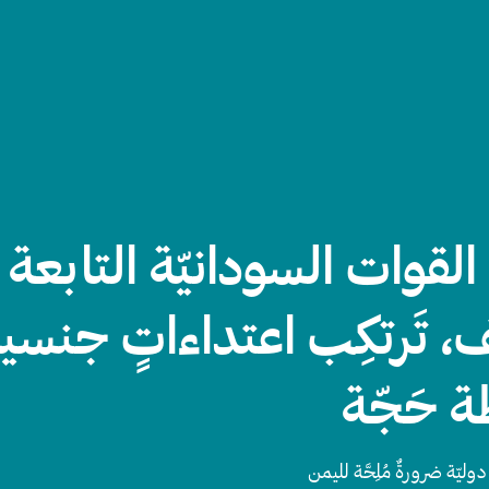
القوات السودانيّة التابعة
، تَرتكِب اعتداءاتٍ جنسي
 حَجّة
 دوليّة ضرورةٌ مُلِحَّة لليمن