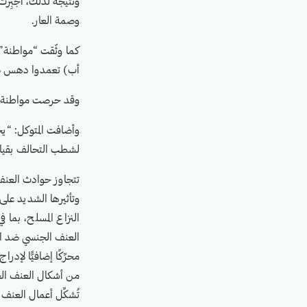
ونتيجة لذلك، أُجبِرت
وصمة العار.
كما وثّقت “مواطنة” 
أب) تعمدوا دهس صبي يبلغ من العمر 11 عامًا في إحدى ا
وقد حرصت مواطنة لح
وأضافت المتوكل: “يج
لشطب التحالف بقياد
تتجاوز حوادث العنف ا
وتأثيرها الشديد على
النزاع المسلح، بما 
محرِّكًا إضافيًّا لإد
من أشكال العنف الجن
تُشكِّل أعمال العنف 