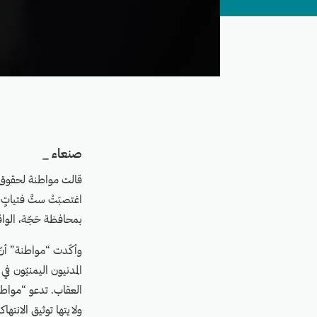
صنعاء _
قالت مواطنة لحقوق ال
اغتصبَتْ ستَّ فتياتٍ
بمحافظة حَجّة، الو
وأكّدت “مواطنة” أنّ 
المدنيون اليمنيّون ف
العقاب. تدعو “مواطنة
ولايتها توثيق الانته