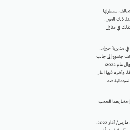
ة للتحالف، سيطرتَها
منذ ذلك الحين،
كذلك في منازل
ي في مديرية حيران.
 19 يوليو/ تموز 2022، مع والد ضحية عنف جنسيّ إلى جانب
الطفلة الضحية. ووثّقت “مواطنة” وقائعّ أخرى من خلال مقابلات مع أسر الضحايا وشهود عيان طوال عام 2022؛
ة مروعة ارتكبها جنديٌّ سودانيّ، قام بصبّ البنزين على فتاة تبلغ من العمر 11 عامًا، وأضرم فيها النار
السودانية ضد
ثناء إحضارهما الحطبَ
وفي واقعة أخرى، وثّقت “مواطنة” أيضًا اختطاف واغتصاب طفلة من قبل القوات السودانية في 28 مارس/ آذار 2022.