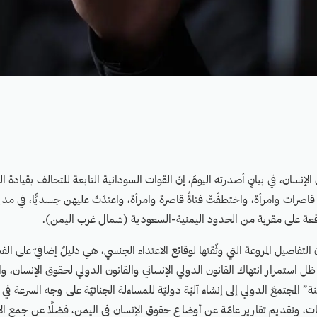
إنسان، في بيانٍ أصدرته اليومَ، إنّ القوات السودانية التابعة للتحالف بقيادة ا
 قاصرات وامرأة، واختطفَتْ فتاةً قاصرة وامرأة، واعتدَتْ عليهن جسديًّا، في مد
اقعة على مقربة من الحدود اليمنية-السعودية (شمال غرب اليمن).
التفاصيل المروعة التي وثّقتها لوقائع الاعتداء الجنسي، هي دليلٌ إضافيّ على الف
ي ظل استمرار انتهاك القانون الدولي الإنساني والقانون الدولي لحقوق الإنسان، 
” المجتمعَ الدولي إلى إنشاء آليّة دوليّة للمساءلة الجنائيّة على وجه السرعة ف
اكات، وتقديم تقارير عامّة عن أوضاع حقوق الإنسان في اليمن، فضلًا عن جمع ال