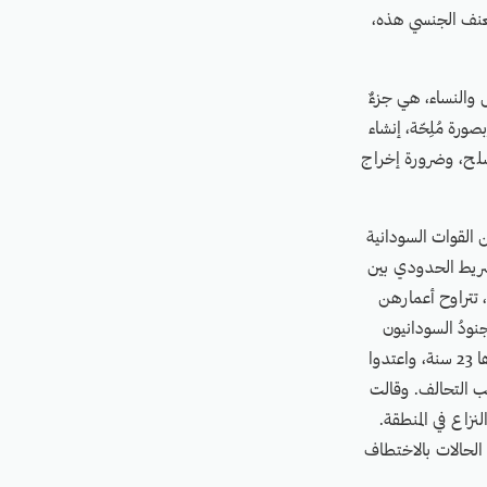
العنف الجنسي هذه،
 والنساء، هي جزءٌ
ورة مُلِحّة، إنشاء
لمسلح، وضرورة إخراج
ي، ارتكبها جنودٌ من القوات السودانية
لشريط الحدودي بين
 فتيات قاصرات، تتراوح أعمارهن
تصب الجنودُ السودانيون
امرأةً بالغة، تبلغ من العمر 35 عامًا. كما قام الجنودُ بخطف فتاة عمرها 15 سنة، وامرأة أخرى عمرها 23 سنة، واعتدوا
نب التحالف. وقالت
نزاع في المنطقة.
الحالات بالاختطاف