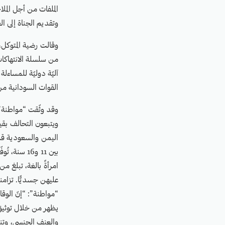
الملفات من أجل الملا
وتقديم الجناة إلى ا
وقالت رضية المتوكل،
من سلسلة الانتهاكات 
آليّة دوليّة للمساءل
القوات السودانية من 
ويتبعون التحالف بقي
عليهن جسديًّا. تزام
“مواطنة”: “إنّ الوقا
يظهر من خلال توثيق 
والعنف الجنسي، وتن