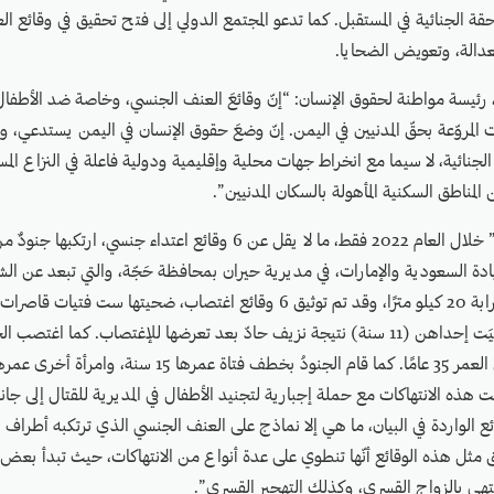
حقة الجنائية في المستقبل. كما تدعو المجتمع الدولي إلى فتح تحقيق في وقائع 
لعدالة، وتعويض الضحايا.
 رئيسة مواطنة لحقوق الإنسان: “إنّ وقائعَ العنف الجنسي، وخاصة ضد الأطفال
المروّعة بحقّ المدنيين في اليمن. إنّ وضعَ حقوق الإنسان في اليمن يستدعي، وبص
ة الجنائية، لا سيما مع انخراط جهات محلية وإقليمية ودولية فاعلة في النزاع ا
المناطق السكنية المأهولة بالسكان المدنيين”.
وقد وثّقت “مواطنة” خلال العام 2022 فقط، ما لا يقل عن 6 وقائع اعتداء جنس
ادة السعودية والإمارات، في مديرية حيران بمحافظة حَجّة، والتي تبعد عن ا
اليمن والسعودية قرابة 20 كيلو مترًا، وقد تم توثيق 6 وقائع اغتصاب، ضحيتها ست
بين 11 و16 سنة، تُوفّيَت إحداهن (11 سنة) نتيجة نزيف حادّ بعد تعرضها للإغتصاب. كما اغ
نت هذه الانتهاكات مع حملة إجبارية لتجنيد الأطفال في المديرية للقتال إلى جا
ئع الواردة في البيان، ما هي إلا نماذج على العنف الجنسي الذي ترتكبه أطراف ال
مثل هذه الوقائع أنّها تنطوي على عدة أنواع من الانتهاكات، حيث تبدأ بعض 
تهي بالزواج القسري، وكذلك التهجير القسري”.