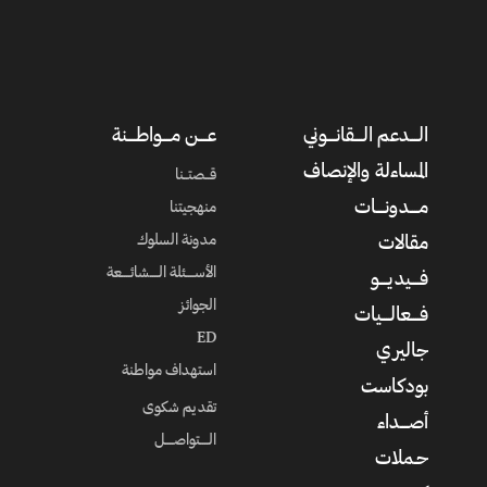
الــــدعم الــــقانــــوني
عــــن مــــواطــــنة
المساءلة والإنصاف
قــصتــنا
مــــدونــــات
منهجيتنا
مدونة السلوك
مقالات
الأســــئلة الــــشائــــعة
فــــيديــــو
الجوائز
فــــعالــــيات
ED
جاليري
استهداف مواطنة
بودكاست
تقديم شكوى
أصــــداء
الــــتواصــــل
حـملات