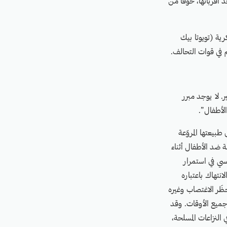
 أقربائها، خوفًا من
ية (تويوتا بيك
. لا يوجد مبرر
لأطفال”.
طبيعتها المروّعة
 ضد الأطفال أثناء
سي في استمرار
ره 1882 لعام 2009، هذا النوع من الانتهاك باعتباره
ُحظَر الاغتصاب وغيره
جميع الأوقات. وقد
النزاعات المسلحة،