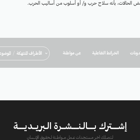
ض الحالات، بأنه سلاح حرب و/ أو أسلوب من أساليب الحرب.
ونات
الخرائط التفاعلية
عن مواطنة
/
الأطراف المنتهكة
الموضو
إشــــترك بــــالـنــــشــرة الـبريــديــــة
لــتصــلك آخــر مــستـجــدات عــــمل مــــواطــنة لـــحقــوق الإنــــسان