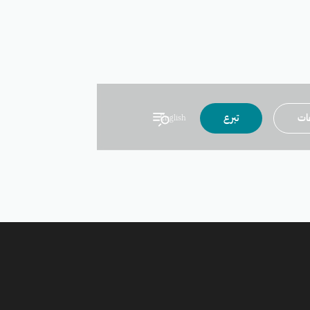
عات
تبرع
English