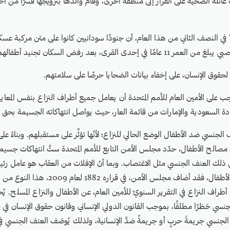
 عائلة الضحية على الفرار إلى منطقة أخرى، وقام والدها بتزويجها قسرًا من أحد
في النصف الثاني من هذا العام، أن جنودًا سودانيين كانوا على متن مركبة عسكر
لقرى، بعد رفض السكان تجنيد أطفالهم في قوات التحالف.
قوق الإنسان، على إخفاء بيانات الضحايا حرصًا على سلامتهم.
ب على الأمين العام للأمم المتحدة أن يعامل جميع أطراف النزاع بنفس المعايير
ة السعودية والإمارات من قائمة العار، حيث يواصل انتهاكاته الجسيمة بحق ا
لجنسي ضد الأطفال الوضع الحالي للنزاع؛ لأنّها تؤثِّر على مستقبلهم. وبناءً على 
 مصالح الأطفال، حدّد مجلس الأمن التابع للأمم المتحدة ستَّ انتهاكات جسيمة
في ذلك العنف الجنسي مثل الاغتصاب. وبما أنّ الإفلات من العقاب هو عامل رئي
العنف الجنسي ضد الأطفال، فقد أضاف مجلس الأمن، في قرا
راج أطراف النزاع في التقرير السنويّ للأمين العام، عن الأطفال والنزاع المسلح. ي
سي حَظرًا مطلقًا، بموجب القانون الدولي الإنساني وقانون حقوق الإنسان في 
الجنسي جريمةَ حربٍ أو جريمةً ضدَّ الإنسانية، ولذلك يُوصَف العنف الجنسي في 