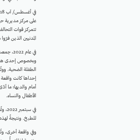
على مركز مديرية حير
تتمركز قوات التحالف
المدنيين الذين فرّوا
في عام 2
أمام والديها؛ ما أد
الأطفال والنساء.
في سب
للطبخ. ونتيجةً لهذه 