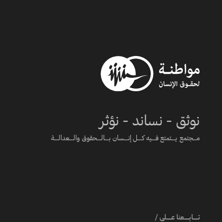
نوثق - نساند - نؤثر
مـــجتمع يــــتمتع فــــيه كــــل إنــــسان بــــالــــحقوق والــــعدالــــة
تـــــابـــــعنا عـــــلى /