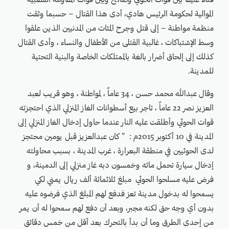
قتالاً عنيفاً بين قوات الحوثي وصالح وبين قوات المقاومة الشعبية
الموالية لحكومة الرئيس هادي، أدى هذا القتال – حسبما وثقت
منظمة مواطنة – إلى قتل وجرح المئات من المدنيين الذين علقوا
وسط الإشتباكات ، غالبية القتلى من الأطفال والنساء ، وأدى القتال
كذلك إلى إلحاق أضرار بالغة بالممتلكات الخاصة والبنية التحتية
للمدينة.
وقال عبدالله محمد حسن ، 34 عاماً ، لمواطنة ، وهو قريب لعبد
العزيز نصر 22 عاماً ، تاجر بيع أسطوانات الغاز المنزلي الذي احتجزته
قوات الحوثي وأطلقت عليه النار عندما حاول إدخال الغاز المنزلي إلى
المدينة في 10 أكتوبر 2015م : ” كان عبدالعزيز قبل يومين محتجز
لدى الحوثيين في منطقة البعرارة ، غرب المدينة ، بسبب محاولته
إدخال سيارة تحمل مائه وخمسون دبه غاز منزلي إلى الدمينة، و
فرض عليه مسلحوا الحوثي مبلغ ثلاثمائة ألف ريال يمني لكي
يسمحوا له بدخول مدينة تعز فدفع لهم المبلغ الذي فرضوه عليه
بدون أي وجه حق لكنه مجبر، وبعد أن دفع لهم سمحوا له أن يمر
من إحدى الطرق وما أن بدأ بالتحرك بعد أقل من خمس دقائق