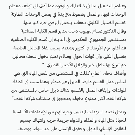
وعناصر التشغيل بما في ذلك الماء والوقود مما أدى الى توقف معظم
الوحدات فيها، والعمل بضغوط متزايدة في بعض الوحدات الطارئة
كقسم الغسيل الكلوي بنفقات يتحمل المرضى جزء كبير منها.
وقال الدكتور عصام مهيوب دحان مدير قسم الكلية الصناعية
بمستشفى الجمهوري الحكومي في المدينة إن قسم الكلية الصناعية
قد أغلق يوم الأربعاء 7 أكتوبر 2015م بسبب نفاذ المحاليل الخاصة
بغسيل الكلى وأن قوات الحوثي وصالح تمنع دخول شحنة محاليل
دم تبرع بها فاعل خير والهلال الأحمر القطري. “
وأضاف دحان “نعاني كذلك في المستشفى من نقص المياه التي هي
اساس عمل القسم وايضا الديزل غير متوفر وهذا سبب في انطفاء
المولدات وإيقاف العمل بالقسم، هناك ديزل خاص بالمستشفى من
شركة النفط لكن ممنوع دخوله ومحجوز في منشئات شركة النفط.”
ويمثل تعمد استهداف المدنيين وحرمانهم من الإمدادات الأساسية
للحياة مثل المياه والغذاء والدواء جريمة حرب وانتهاك جسيم
للقانون الإنساني الدولي وحقوق الإنسان على حد سواء.،ووصنف