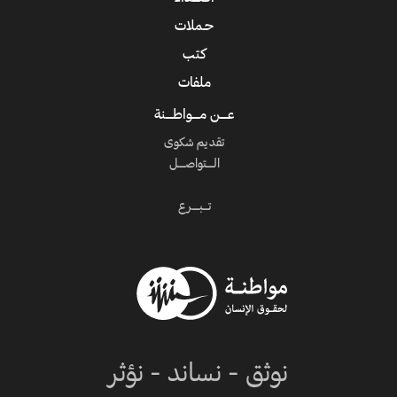
حـملات
كتب
ملفات
عــــن مــــواطــــنة
تقديم شكوى
الــــتواصــــل
تـــبــــرع
نوثق - نساند - نؤثر