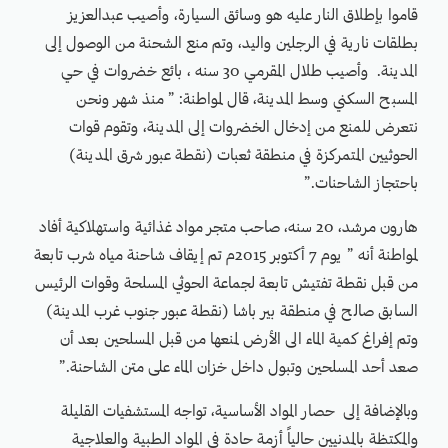
قاموا بإطلاق النار عليه هو وسائق السيارة، وأصيب عبدالعزيز
بطلقات نارية في الرجلين واليد، وتم منع الشحنة من الوصول إلى
المدينة. وأصيب طلال المقرمي 30 سنه ، بائع خضروات في حي
المسبح السكني وسط المدينة، قال لمواطنة: ” منذ شهر ونحن
نتعرض للمنع من إدخال الخضروات إلى المدينة، وتقوم قوات
الحوثيين المتمركزة في منطقة ثعبات (نقطة عبور شرق المدينة)
باحتجاز الشاحنات.”
هارون مرشد، 20 سنه، صاحب متجر مواد غذائية واستهلاكية أفاد
لمواطنة أنه ” يوم 7 أكتوبر 2015م تم إيقاف شاحنة مياه شرب تابعة
من قبل نقطة تفتيش تابعة لجماعة الحوثي المسلحة وقوات الرئيس
السابق صالح في منطقة بير باشا (نقطة عبور جنوب غرب المدينة)
وتم إفراغ كمية الماء الى الأرض لمنعها من قبل المسلحين بعد أن
صعد أحد المسلحين وتبول داخل خزان الماء على متن الشاحنة.”
وبالإضافة إلى حصار المواد الأساسية، تواجه المستشفيات القليلة
والمكتظة بالمدنيين حالياً أزمة حادة في المواد الطبية والعلاجية