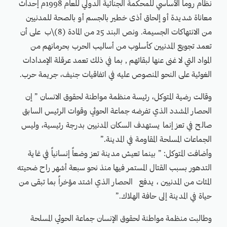
نظام روما الأساسي للمحكمة الجنائية الدولي للعام 1998م إحداث
معاناة شديدة أو إلحاق أذى خطير بالجسم أو بالصحة للمدنيين
من الانتهاكات الجسيمة. ونص البند 25 من المادة (8)\ب على أن
تعمد تجويع المدنيين كأسلوب من أساليب الحرب بحرمانهم من
المواد التي لا غنى عنها لبقائهم , بما في ذلك تعمد عرقلة الإمدادات
الغوثية على النحو المنصوص عليه في اتفاقيات جنيف، جريمة حرب.
وقالت رضية المتوكل، رئيسة منظمة مواطنة لحقوق الانسان ” إن
الحصار المشدد الذي تفرضه جماعة الحوثي وقوات الرئيس السابق
صالح في تعز إنما يستهدف السكان المدنيين بدرجة رئيسية، وليس
الجماعات المسلحة المقاومة في المدينة.”
وأضافت المتوكل: ” بينما تعيش مدينة تعز وضعاً إنسانياً في غاية
التدهور بسبب القتال المستمر فيها منذ نحو سبعة أشهر راح ضحيته
المئات من المدنيين ، يدفع الحصار الذي اشتد مؤخراً بما تبقى من
حياة في المدينة إلى حافة الهلاك.”
وطالبت منظمة مواطنة لحقوق الإنسان جماعة الحوثي المسلحة