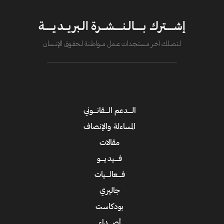
إشــــترك بــــالـنــــشــرة الـبريــديــــة
لــتصــلك آخــر مــستـجــدات عــــمل مــــواطــنة لـــحقــوق الإنــــسان
الــــدعم الــــقانــــوني
المساءلة والإنصاف
مقالات
فــــيديــــو
فــــعالــــيات
جاليري
بودكاست
أصــــداء