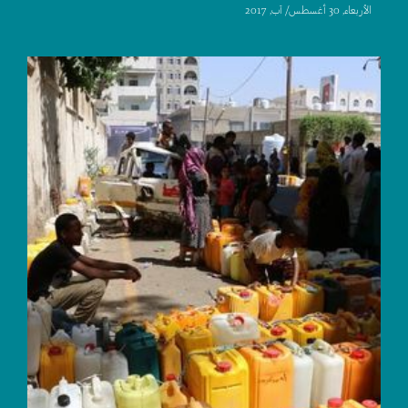
اﻷربعاء, 30 أغسطس/ آب, 2017