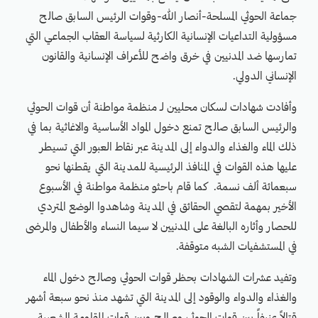
جماعة الحوثي المسلحة-أنصار الله-وقوات الرئيس السابق صالح
مسؤولية التداعيات الإنسانية الكارثية لسياسة العقاب الجماعي التي
تمارسها ضد المدنيين في خرق واضح للأعراف الإنسانية والقانون
الإنساني الدولي.
وأفادت شهادات لسكان محليين لـ منظمة مواطنة أن قوات الحوثي
والرئيس السابق صالح تمنع دخول المواد الأساسية والاغاثية بما في
ذلك الماء والغذاء والدواء إلى المدينة عبر نقاط العبور التي تسيطر
عليها هذه القوات في المنافذ الرئيسية للمدينة التي يقطنها نحو
سبعمائة ألف نسمة. كما قام باحثو منظمة مواطنة في الأسبوع
الأخير بمهمة لتقصي الحقائق في المدينة وشاهدوا الوضع المتردي
للحصار وأثاره البالغة على المدنيين لا سيما النساء والأطفال والمرضى
في المستشفيات الشبه متوقفة.
وتفيد عشرات الشهادات بحظر قوات الحوثي وصالح دخول الماء
والغذاء والدواء والوقود إلى المدينة التي تشهد منذ نحو سبعة أشهر