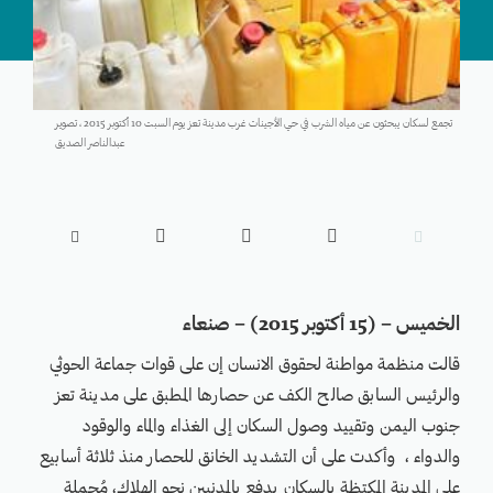
تجمع لسكان يبحثون عن مياه الشرب في حي الأجينات غرب مدينة تعز يوم السبت 10 أكتوبر 2015 ، تصوير
عبدالناصر الصديق





الخميس – (15 أكتوبر 2015) – صنعاء
قالت منظمة مواطنة لحقوق الانسان إن على قوات جماعة الحوثي
والرئيس السابق صالح الكف عن حصارها المطبق على مدينة تعز
جنوب اليمن وتقييد وصول السكان إلى الغذاء والماء والوقود
والدواء ، وأكدت على أن التشديد الخانق للحصار منذ ثلاثة أسابيع
على المدينة المكتظة بالسكان يدفع بالمدنيين نحو الهلاك، مُحملة