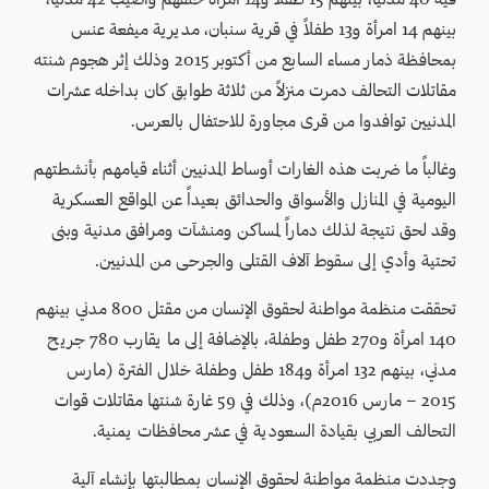
فيه 40 مدنياً، بينهم 15 طفلاً و14 امرأة حتفهم وأصيب 42 مدنياً،
بينهم 14 امرأة و13 طفلاً في قرية سنبان، مديرية ميفعة عنس
بمحافظة ذمار مساء السابع من أكتوبر 2015 وذلك إثر هجوم شنته
مقاتلات التحالف دمرت منزلاً من ثلاثة طوابق كان بداخله عشرات
المدنيين توافدوا من قرى مجاورة للاحتفال بالعرس.
وغالباً ما ضربت هذه الغارات أوساط المدنيين أثناء قيامهم بأنشطتهم
اليومية في المنازل والأسواق والحدائق بعيداً عن المواقع العسكرية
وقد لحق نتيجة لذلك دماراً لمساكن ومنشآت ومرافق مدنية وبنى
تحتية وأدي إلى سقوط آلاف القتلى والجرحى من المدنيين.
تحققت منظمة مواطنة لحقوق الإنسان من مقتل 800 مدني بينهم
140 امرأة و270 طفل وطفلة، بالإضافة إلى ما يقارب 780 جريح
مدني، بينهم 132 امرأة و184 طفل وطفلة خلال الفترة (مارس
2015 – مارس 2016م)، وذلك في 59 غارة شنتها مقاتلات قوات
التحالف العربي بقيادة السعودية في عشر محافظات يمنية.
وجددت منظمة مواطنة لحقوق الإنسان بمطالبتها بإنشاء آلية