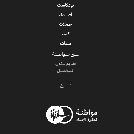
بودكاست
أصــــداء
حـملات
كتب
ملفات
عــــن مــــواطــــنة
تقديم شكوى
الــــتواصــــل
تـــبــــرع