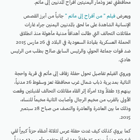
محافظتي تعز وذمار اليمنيتين أفراح المدنيين إلى مآتم.
ويعرض
فيلم ” من أفراح إلى مآتم ”
جانباً من أبرز القصص
الإنسانية الشاهدة على ما لحق بالمدنيين اليمنين جراء غارات
مقاتلات التحالف التي طالت أهدافاً مدنية مأهولة منذ انطلاق
الحملة العسكرية بقيادة السعودية في البلاد في 26 مارس 2015
ضد قوات جماعة الحوثي والرئيس السابق صالح بطلب من الرئيس
هادي.
ويروي الفيلم تفاصيل تحول حفلة زفاف إلى مأتم في قرية واحجة
النائية بمديرية ذباب شمال غرب محافظة تعز وسقوط 26 مدنياً،
بينهم 13 طفلاً و12 امرأة إثر القاء مقاتلات التحالف لقنبلتين وقعت
الأولى بالقرب من مخيم الرجال وأصابت الثانية مخيماً للنساء،
وذلك ما بين العاشرة والعاشرة والنصف من صباح 28 سبتمبر
2015.
كما يروي كذلك كيف غدت حفلة عرس لثلاثة أشقاء حزناً كبيراً لقي