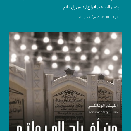
وذمار اليمنيتين أفراح المدنيين إلى مآتم..
اﻷربعاء, 30 أغسطس/ آب, 2017