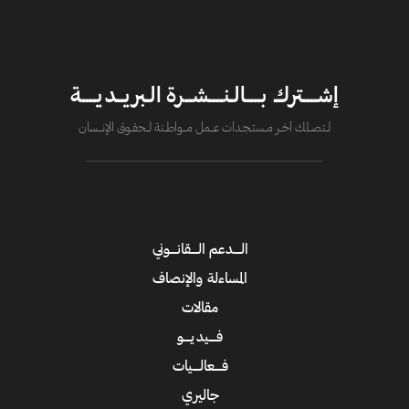
إشــــترك بــــالـنــــشــرة الـبريــديــــة
لــتصــلك آخــر مــستـجــدات عــــمل مــــواطــنة لـــحقــوق الإنــــسان
الــــدعم الــــقانــــوني
المساءلة والإنصاف
مقالات
فــــيديــــو
فــــعالــــيات
جاليري