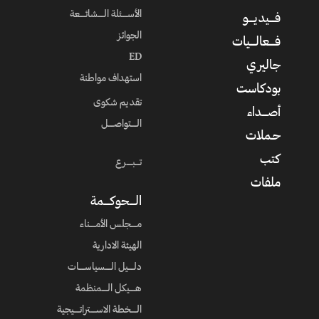
الأســــئلة الــــشائــــعة
فــــيديــــو
الجوائز
فــــعالــــيات
ED
جاليري
استهداف مواطنة
بودكاست
تقديم شكوى
أصــــداء
الــــتواصــــل
حـملات
كتب
تـــبــــرع
ملفات
الــــحوكــــمة
مــــجلس الأمــــناء
الهيئة الادارية
دلــــيل الــــسياســــات
هــــيكل الــــمنظمة
الــــخطة الاســــتراتــــيجية