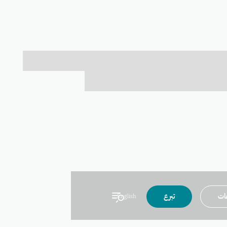
عات
تبرع
English