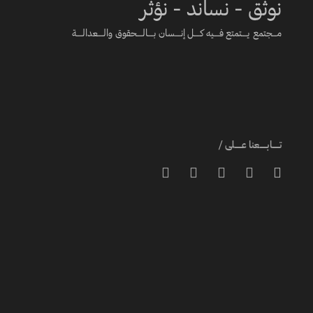
نوثق - نساند - نؤثر
مـــجتمع يــــتمتع فــــيه كــــل إنــــسان بــــالــــحقوق والــــعدالــــة
تـــــابـــــعنا عـــــلى /




