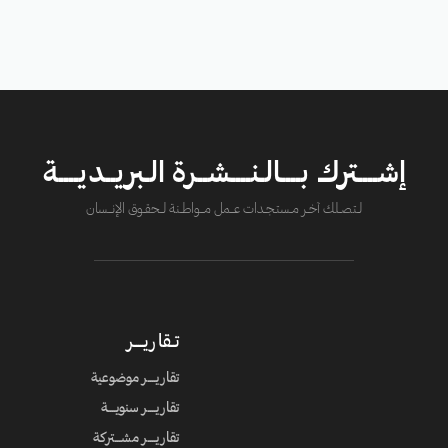
إشــــترك بــــالـنــــشــرة الـبريــديــــة
لــتصــلك آخــر مــستـجــدات عــــمل مــــواطــنة لـــحقــوق الإنــــسان
تــقاريـــــر
تقاريــــر موضوعية
تقاريــــر سنويــــة
تقاريــــر مشـــتركة