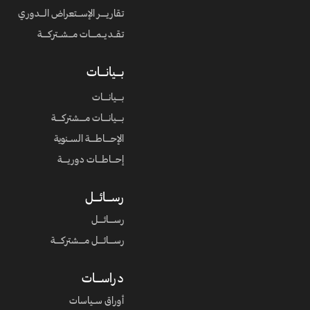
تـقاريــــر الإســـتعراض الـــدوري
تـقــديــمــــات مـــشــتركــــة
بــــيانــــات
بــــيانــــات
بــــيانــــات مــــشتركــــة
الإحــــاطــــة الســنوية
إحـــاطـــات دوريــــة
رســــائــــل
رســــائــــل
رســــائــــل مــــشتركــــة
دراســــات
أوراق ســياسات