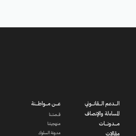
الــــدعم الــــقانــــوني
عــــن مــــواطــــنة
المساءلة والإنصاف
قــصتــنا
مــــدونــــات
منهجيتنا
مدونة السلوك
مقالات