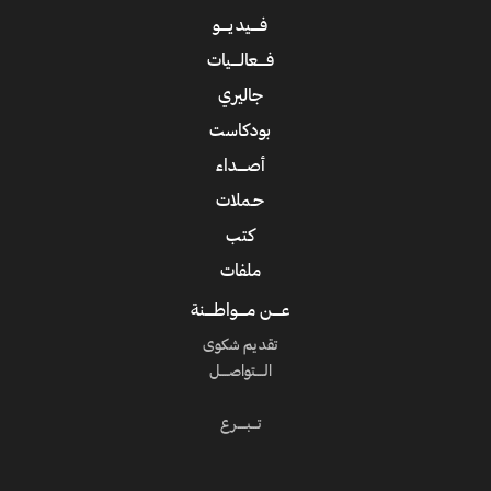
فــــيديــــو
فــــعالــــيات
جاليري
بودكاست
أصــــداء
حـملات
كتب
ملفات
عــــن مــــواطــــنة
تقديم شكوى
الــــتواصــــل
تـــبــــرع