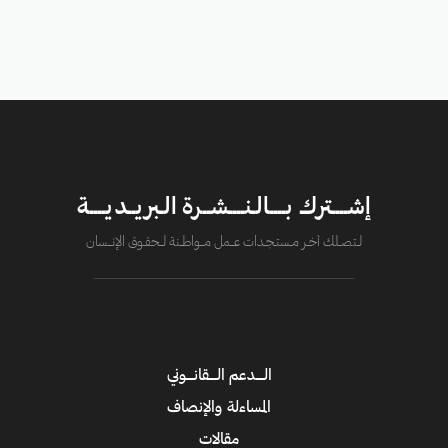
إشــــترك بــــالـنــــشــرة الـبريــديــــة
لــتصــلك آخــر مــستـجــدات عــــمل مــــواطــنة لـــحقــوق الإنــــسان
الــــدعم الــــقانــــوني
المساءلة والإنصاف
مقالات