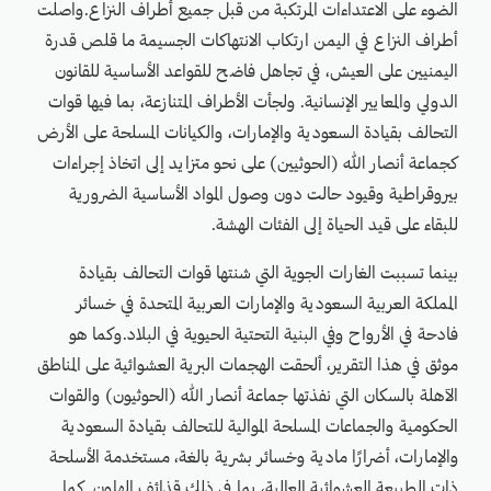
الضوء على الاعتداءات المرتكبة من قبل جميع أطراف النزاع.واصلت
أطراف النزاع في اليمن ارتكاب الانتهاكات الجسيمة ما قلص قدرة
اليمنيين على العيش، في تجاهل فاضح للقواعد الأساسية للقانون
الدولي والمعايير الإنسانية. ولجأت الأطراف المتنازعة، بما فيها قوات
التحالف بقيادة السعودية والإمارات، والكيانات المسلحة على الأرض
كجماعة أنصار الله (الحوثيين) على نحو متزايد إلى اتخاذ إجراءات
بيروقراطية وقيود حالت دون وصول المواد الأساسية الضرورية
للبقاء على قيد الحياة إلى الفئات الهشة.
بينما تسببت الغارات الجوية التي شنتها قوات التحالف بقيادة
المملكة العربية السعودية والإمارات العربية المتحدة في خسائر
فادحة في الأرواح وفي البنية التحتية الحيوية في البلاد.وكما هو
موثق في هذا التقرير، ألحقت الهجمات البرية العشوائية على المناطق
الآهلة بالسكان التي نفذتها جماعة أنصار الله (الحوثيون) والقوات
الحكومية والجماعات المسلحة الموالية للتحالف بقيادة السعودية
والإمارات، أضرارًا مادية وخسائر بشرية بالغة، مستخدمة الأسلحة
ذات الطبيعة العشوائية العالية، بما في ذلك قذائف الهاون. كما