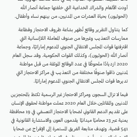
أودت الألغام والشراك الخداعية التي خلفتها جماعة أنصار الله
(الحوثيون) بحياة العشرات من المدنيين، من بينهم نساء وأطفال.
كما يتناول التقرير وقائع تُظهر بشاعة ظروف الاحتجاز وفظاعة
ممارسات التعذيب وغيرها من صنوف المعاملة اللاإنسانية التي
اقترفتها قوات المجلس الانتقالي الجنوبي المدعوم إماراتيًا، وجماعة
أنصار الله (الحوثيون)، وكذلك القوات الحكومية. وقد سجل العام
2020 ازديادًا ملحوظًا في عدد الوقائع الموثقة من قبل مواطنة
لمدنيين ذاقوا صنوفًا مختلفة من التعذيب في مراكز الاحتجاز التي
تديرها قوات المجلس الانتقالي الجنوبي المدعوم إماراتيًا.
فيما لا تزال السجون ومراكز الاحتجاز غير الرسمية تكتظ بالمحتجزين
المدنيين والمقاتلين.خلال العام 2020 عملت مواطنة لحقوق الإنسان
على تقديم الدعم القانوني لضحايا الاحتجاز التعسفي في 19 محافظة
يمنية عبر 23 محاميًا ميدانيًا يقدمون العون والاستشارة القانونية في
541 قضية. وتهدف متابعة الفريق المستمرة إلى الإفراج عن ضحايا