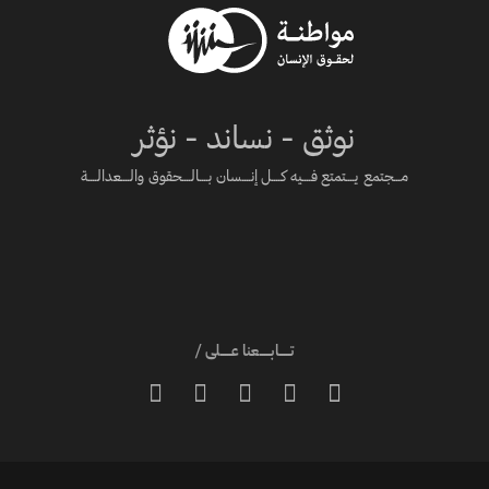
نوثق - نساند - نؤثر
مـــجتمع يــــتمتع فــــيه كــــل إنــــسان بــــالــــحقوق والــــعدالــــة
تـــــابـــــعنا عـــــلى /




