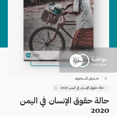
الناشر
تاريخ الإصدار
اﻷربعاء, 29 سبتمبر/أيلول, 2021
عدد الصفحات
141




شارك
لــتــحـمـيل الإصــــدار PDF
جــــدول المـــــــحتوى
حالة حقوق الإنسان في اليمن 2020
حالة حقوق الإنسان في اليمن
2020