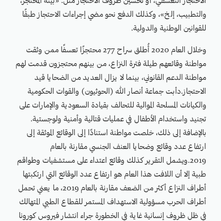
الاحتجاز التعسفي، أو تحسين ظروف الاحتجاز مثل: «بيئة المحتجز،
والتطبيب، إلخ»، وكذلك الدفع نحو مضي إجراءات الاحتجاز طبقًا
للقوانين الوطنية والدولية.
وخلال العام 2020 أُطلق سراح 277 محتجزًا تعسفًا ممن وثقت
مواطنة وقائعهم طيلة فترة النزاع، من بينهم محتجزون قدمت لهم
مواطنة الدعم القانوني، بينما لا يزال العديد من الضحايا قيد
الاحتجاز.دأبت جماعة أنصار الله (الحوثيون) والقوات الحكومية
والكيانات المسلحة الموالية للتحالف بقيادة السعودية والإمارات على
تجنيد واستخدام الأطفال في عمليات قتالية وأمنية ولوجستية.
بالإضافة إلى ذلك، خلصت مواطنة استنادًا إلى الوقائع الموثقة إلى
ارتفاع عدد وقائع وضحايا العنف الجنسي مقارنة بالعام
2019.ويشمل التقرير كذلك وقائع اعتداء على مستشفيات وطواقم
طبية إلا أن اللافت هذا العام هو ارتفاع عدد الوقائع التي ارتكبتها
أطراف النزاع أكثر من الضعف مقارنة بالعام 2019، ما يعني تحمل
أطراف الحرب مسؤولية الاستهداف المستمر للقطاع الطبي المتهالك
في ظل ظروف إنسانية غاية في الخطورة جراء انتشار فيروس كورونا