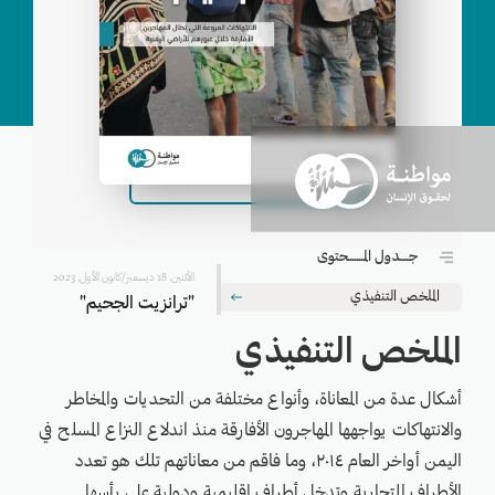
تاريخ الإصدار
اﻷثنين, 18 ديسمبر/كانون الأول, 2023
عدد الصفحات
164




شارك
لــتــحـمـيل الإصــــدار PDF
جــــدول المـــــــحتوى
اﻷثنين, 18 ديسمبر/كانون الأول, 2023
الملخص التنفيذي
"ترانزيت الجحيم"
الملخص التنفيذي
أشكال عدة من المعاناة، وأنواع مختلفة من التحديات والمخاطر
والانتهاكات يواجهها المهاجرون الأفارقة منذ اندلاع النزاع المسلح في
اليمن أواخر العام ٢٠١٤، وما فاقم من معاناتهم تلك هو تعدد
الأطراف المتحاربة وتدخل أطراف إقليمية ودولية على رأسها