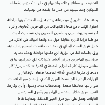
التخفيف من معاناتهم تلك، والإسهام في حل مشكلاتهم، ومُساءلة
المنتهكين ومحاسبتهم من خلال ما يقدمه من توصيات.
يستند هذا التقرير في موضوعاته ونتائجه إلى مقابلات أجرتها مواطنة
لحقوق الإنسان مع ضحايا الانتهاكات من المهاجرين الأفارقة، وأفراد
أسرهم، وشهود العيان والعاملين الصحيين وغيرهم، حيث أجرت
مواطنة قرابة الـ 155 مقابلة حول 112 واقعة انتهاك على الأقل، من
خلال فريق البحث الميداني في مختلف محافظات الجمهورية اليمنية،
وإلى جلسات النقاش البؤرية التي عقدتها مواطنة بهدف تحديد
طرق عبور المهاجرين وعرض أنماط الانتهاكات التي يتعرضون لها في
مناطق سيطرة أطراف النزاع المختلفة في الفترة 12-16 مارس/ آذار
2023 في مقرها الرئيسي بأمانة العاصمة صنعاء، بالإضافة إلى
الزيارات الميدانية التي نفذها الفريق المركزي إلى عددٍ من المحافظات
على رأسها محافظة صعدة، ومحافظات عدن، وشبوة، وأبين وغيرها،
التقى الفريق خلالها بعدد من المهاجرين وأجرى العديد من
المقابلات وعمل على تتبع طرق العبور المختلفة، ومعاينة نقاط