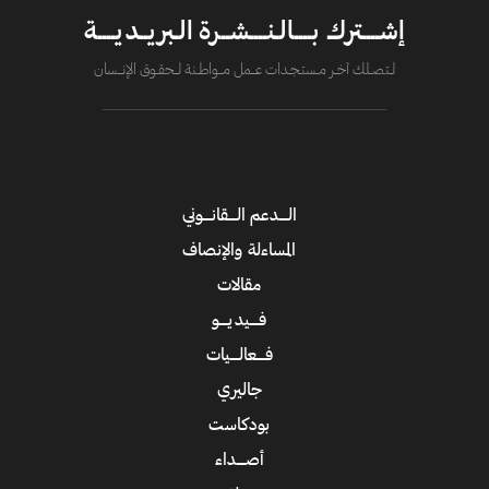
إشــــترك بــــالـنــــشــرة الـبريــديــــة
لــتصــلك آخــر مــستـجــدات عــــمل مــــواطــنة لـــحقــوق الإنــــسان
الــــدعم الــــقانــــوني
المساءلة والإنصاف
مقالات
فــــيديــــو
فــــعالــــيات
جاليري
بودكاست
أصــــداء