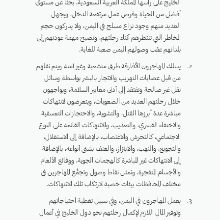
الخليج على رأسها المملكة العربية السعودية، بحثًا عن مستوى
أفضل من الحياة وفرص عمل مرتفعة الدخل، ويجهل
العديد منهم وجود نزاع مسلح في اليمن، ولا يدركون حجم
المخاطر التي تنتظرهم أثناء رحلتهم، وتصبح مهمة عودتهم إلى
بلدانهم عقب وصولهم اليمن صعبة للغاية.
يسلك المهاجرون الأفارقة طرق متشعبة وغير آمنة ويتم نقلهم
من قبل عصابات التهريب والاتجار بالبشر بواسطة وسائل
نقل غير صالحة وتفتقد إلى أدنى معايير السلامة، ويواجهون
خلال رحلتهم العديد من الصعوبات، ويتعرضون لانتهاكات
مباشرة عدة أبرزها القتل، والتشوية، والاحتجازات التعسفية
والاختفاء القسري، والتعذيب، والانتهاكات القائمة على النوع
الاجتماعي، كالتحرش والاغتصاب، بالإضافة إلى الاستغلال،
والتجويع، والنهب، والابتزاز، والعنف بشتى أنواعه، بالإضافة
إلى الانتهاكات غير المباشرة كالهجمات الجوية، ووقائع الألغام
والأجسام المتفجرة، وتمثل نقاط وصول وتجمُّع المهاجرين في
مختلف المحافظات بيئات خصبة لارتكاب تلك الانتهاكات.
يعمل المهاجرون في اليمن، وفي سبيل تغطية احتياجاتهم
وتوفير المال اللازم لإكمال رحلتهم نحو دول الخليج في أعمال