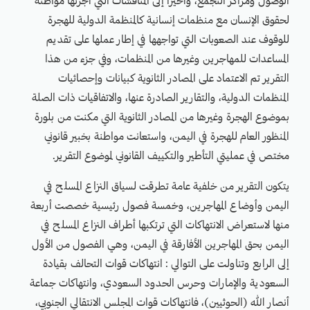
الوصول ومراكز التجمع، وأخيرًا إلى المناقشات التي أجرتها مواطنة
لحقوق الإنسان مع منظمات إنسانية كالمنظمة الدولية للهجرة
للوقوف عند الصعوبات التي تواجهها في إطار عملها على تقديم
المساعدات للمهاجرين وغيرها من المنظمات، وفي جزء من هذا
التقرير تم الاعتماد على المصادر الثانوية كبيانات وإحصائيات
المنظمات الدولية، والتقارير الصادرة عنها، والاتفاقيات ذات الصلة
بموضوع الهجرة وغيرها من المصادر الثانوية التي مكنت من بلورة
المنظور العام للهجرة في اليمن، واستعانت مواطنة بخبير قانوني
مختص في عمليتي التأطير والتكييف القانوني لموضوع التقرير.
يتكون التقرير من خلفية عامة تطرقت لسياق النزاع المسلح في
اليمن وأوضاع المهاجرين، وخمسة فصول رئيسية خصصت أربعة
منها لاستعراض الانتهاكات التي ترتكبها أطراف النزاع المسلح في
اليمن بحق المهاجرين الأفارقة في اليمن، وهي الفصول من الأول
إلى الرابع وتناولت على التوالي : انتهاكات قوات التحالف بقيادة
السعودية والإمارات وحرس الحدود السعودي، وانتهاكات جماعة
أنصار الله (الحوثيين)، فانتهاكات قوات المجلس الانتقالي الجنوبي،