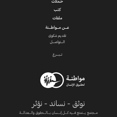
حـملات
كتب
ملفات
عــــن مــــواطــــنة
تقديم شكوى
الــــتواصــــل
تـــبــــرع
نوثق - نساند - نؤثر
مـــجتمع يــــتمتع فــــيه كــــل إنــــسان بــــالــــحقوق والــــعدالــــة