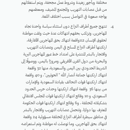
مختلفة وبأجور زهيدة وشروط عمل مجحفة، ويتم استغلالهم
من قبل عصابات التهريب والمجتمع المضيف، ومعظمهم
يواجه صعوبة في التواصل بسبب اختلاف اللغة.
تنتهج جميع أطراف النزاع دون استثناء سياسة واحدة تجاه
المهاجرين، وترتكب بحقهم انتهاكات عدة حيث وثقت مواطنة
لحقوق الإنسان 112واقعة انتهاك بحق المهاجرين الأفارقة،
ارتكبتها أطراف النزاع المسلح في اليمن وعصابات التهريب
والاتجار بالبشر المنتشرة على امتداد خط عبور المهاجرين البرية
والبحرية من دول القرن الأفريقي ومرورًا باليمن، ووصولًا إلى
الشريط الحدودي بين اليمن والسعودية، منها 32 واقعة
انتهاك ارتكبتها جماعة أنصار الله " الحوثيين"، و 40 واقعة
انتهاك ارتكبتها قوات التحالف بقيادة السعودية والإمارات
من بينها 36 واقعة انتهاك ارتكبتها وحدات حرس الحدود
السعودي، و 10 وقائع انتهاك ارتكبتها قوات المجلس الانتقالي
بتشكيلاته المختلفة ، و6 وقائع انتهاك ارتكبتها قوات الحكومة
المعترف بها دوليًا، وتتحمل عصابات التهريب والاتجار بالبشر
في مناطق سيطرة أطراف النزاع المختلفة مسؤولية 24 واقعة
انتهاك بحق المهاجرين، وما توصلت له مواطنة وتم استعراضه