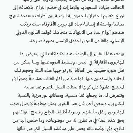
التحالف بقيادة السعودية والإمارات في خضم النزاع، بالإضافة إلى
توزع الإقليم الجغرافي للجمهورية اليمنية بين أطراف متعددة تنتهج
سياسة واحدة لا إنسانية تجاه المهاجرين الأفارقة، حيث ترتكب
ضدهم أنواع عدة من الانتهاكات متجاهلة قواعد القانون الدولي
الإنساني، والقانون الدولي لحقوق الإنسان بصورة صارخة.
يهدف هذا التقرير إلى الوقوف عند الانتهاكات التي يتعرض لها
المهاجرون الأفارقة في اليمن، وتسليط الضوء عليها وبما يمكن من
نقل صورة حقيقية عن المعاناة التي تواجهها هذه الفئة وحجم تلك
المعاناة والمسؤولين عنها، كواحدة من أكثر الفئات هشاشةً وعجزًا في
المجتمع، علاوة على كونها لا تمتلك السبل للتعبير عما تعانيه
وتتعرض له، ما يجعلها فئة منسية، ومعاناتها غير مرئية بالنسبة
للكثيرين، وبمعنى آخر، فإن هذا التقرير يمثل محاولةً لإيصال صوت
المهاجرين ونقل مأساتهم، وتعرية أطراف النزاع وفضح انتهاكاتهم
بحق هذه الفئة في ما تطرق له من موضوعات، وما خلص إليه من
نتائج، وفي الوقت ذاته يعمل على مناقشة السبل التي من شأنها