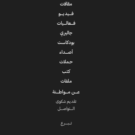
مقالات
فــــيديــــو
فــــعالــــيات
جاليري
بودكاست
أصــــداء
حـملات
كتب
ملفات
عــــن مــــواطــــنة
تقديم شكوى
الــــتواصــــل
تـــبــــرع