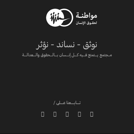
نوثق - نساند - نؤثر
مـــجتمع يــــتمتع فــــيه كــــل إنــــسان بــــالــــحقوق والــــعدالــــة
تـــــابـــــعنا عـــــلى /




