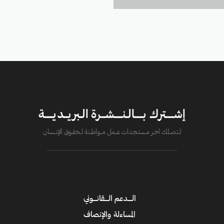
إشــــترك بــــالـنــــشــرة الـبريــديــــة
لــتصــلك آخــر مــستـجــدات عــــمل مــــواطــنة لـــحقــوق الإنــــسان
الــــدعم الــــقانــــوني
المساءلة والإنصاف