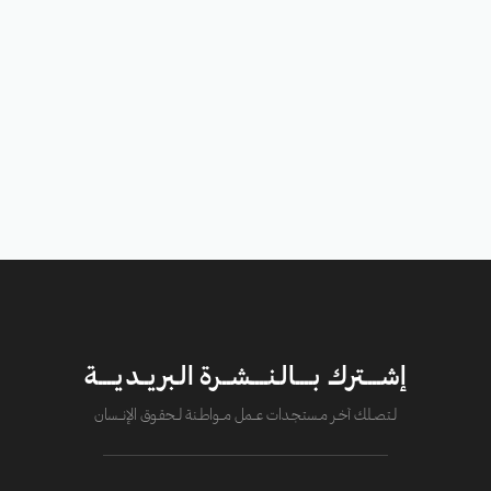
إشــــترك بــــالـنــــشــرة الـبريــديــــة
لــتصــلك آخــر مــستـجــدات عــــمل مــــواطــنة لـــحقــوق الإنــــسان