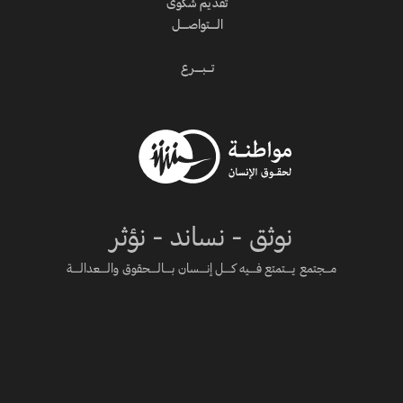
تقديم شكوى
الــــتواصــــل
تـــبــــرع
نوثق - نساند - نؤثر
مـــجتمع يــــتمتع فــــيه كــــل إنــــسان بــــالــــحقوق والــــعدالــــة