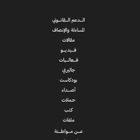
الــــدعم الــــقانــــوني
المساءلة والإنصاف
مقالات
فــــيديــــو
فــــعالــــيات
جاليري
بودكاست
أصــــداء
حـملات
كتب
ملفات
عــــن مــــواطــــنة