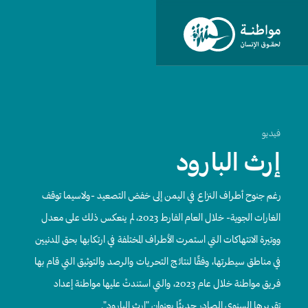
فيديو
إرث البارود
رغم جنوح أطراف النزاع في اليمن إلى خفض التصعيد -ولاسيما توقف
الغارات الجوية- خلال العام الفارط 2023، لم ينعكس ذلك على معدل
ووتيرة الانتهاكات التي استمرت الأطراف المختلفة في ارتكابها بحق المدنيين
في مناطق سيطرتها، وفقًا لنتائج التحريات والرصد والتوثيق التي قام بها
فريق مواطنة خلال عام 2023، والتي استندتْ عليها مواطنة إعداد
تقريرها السنوي الصادر حديثًا بعنوان "إرث البارود".