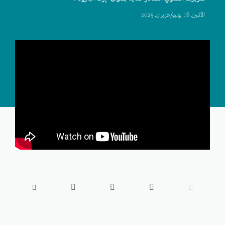
اﻷثنين, 16 يونيو/حزيران, 2025




