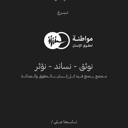
تـــبــــرع
نوثق - نساند - نؤثر
مـــجتمع يــــتمتع فــــيه كــــل إنــــسان بــــالــــحقوق والــــعدالــــة
تـــــابـــــعنا عـــــلى /