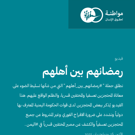
فيديو
رمضانهم بين أهلهم
نطلق حملة " #رمضانهم_بين_أهلهم " التي من شأنها تسليط الضوء على
معاناة المحتجزين تعسفيا والمختفين قسريا، والظلم الواقع عليهم. هذا
الفيديو يُذكر ببعض المحتجزين لدى قوات الحكومة اليمنية المعترف بها
دولياً ونشدد على ضرورة الافراج الفوري وغير المشروط عن جميع
المحتجزين تعسفياً والكشف عن مصير المختفين قسرياً في #اليمن .
اﻷثنين, 16 يونيو/حزيران, 2025