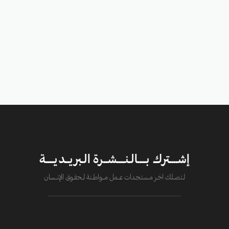
إشــــترك بــــالـنــــشــرة الـبريــديــــة
لــتصــلك آخــر مــستـجــدات عــــمل مــــواطــنة لـــحقــوق الإنــــسان