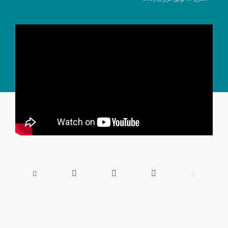




