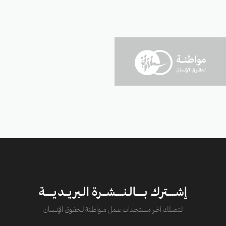
إشــــترك بــــالـنــــشــرة الـبريــديــــة
لــتصــلك آخــر مــستـجــدات عــــمل مــــواطــنة لـــحقــوق الإنــــسان