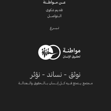
عــــن مــــواطــــنة
تقديم شكوى
الــــتواصــــل
تـــبــــرع
نوثق - نساند - نؤثر
مـــجتمع يــــتمتع فــــيه كــــل إنــــسان بــــالــــحقوق والــــعدالــــة