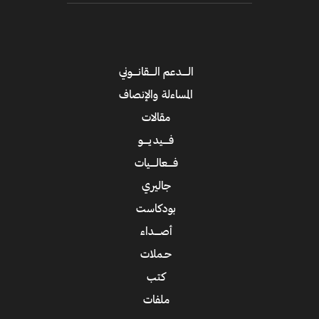
الــــدعم الــــقانــــوني
المساءلة والإنصاف
مقالات
فــــيديــــو
فــــعالــــيات
جاليري
بودكاست
أصــــداء
حـملات
كتب
ملفات