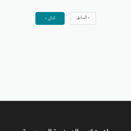
< السابق
التالي >