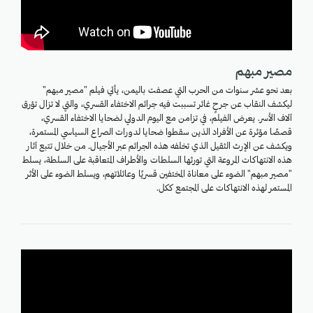
مصير مبهم
بعد نحو عشر سنوات من الحرب التي عصفت باليمن، يأتي فيلم "مصير مبهم"
ليكشف النقاب عن جرحٍ غائر تسببت فيه جرائم الاختفاء القسري، والتي لا تزال تؤرق
آلاف الأسر. يعرض الفيلم، في تزامن مع اليوم الدولي لضحايا الاختفاء القسري،
قصصًا مؤثرة عن الأفراد الذين سقطوا ضحايا لدورات الصراع السياسي المستمرة،
ويكشف عن الإرث الثقيل الذي تخلفه هذه الجرائم عبر الأجيال. من خلال تتبع آثار
هذه الانتهاكات المروعة التي تورثها السلطات والأطراف المتعاقبة على السلطة، يسلط
"مصير مبهم" الضوء على معاناة المختفين قسريًا وعائلاتهم، ويسلط الضوء على الأثر
المستمر لهذه الانتهاكات على المجتمع ككل.