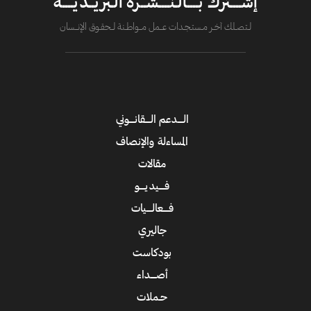
إشــــترك بــــالـنــــشــرة الـبريــديــــة
لــتصــلك آخــر مــستـجــدات عــــمل مــــواطــنة لـــحقــوق الإنــــسان
الــــدعم الــــقانــــوني
المساءلة والإنصاف
مقالات
فــــيديــــو
فــــعالــــيات
جاليري
بودكاست
أصــــداء
حـملات