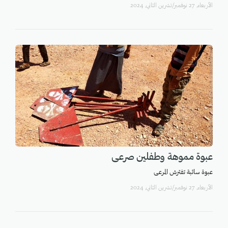
اﻷربعاء, 27 نوفمبر/تشرين الثاني, 2024
عبوة مموهة وطفلين صرعى
عبوة سائبة تفترش المرعى
اﻷربعاء, 27 نوفمبر/تشرين الثاني, 2024