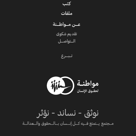
كتب
ملفات
عــــن مــــواطــــنة
تقديم شكوى
الــــتواصــــل
تـــبــــرع
نوثق - نساند - نؤثر
مـــجتمع يــــتمتع فــــيه كــــل إنــــسان بــــالــــحقوق والــــعدالــــة