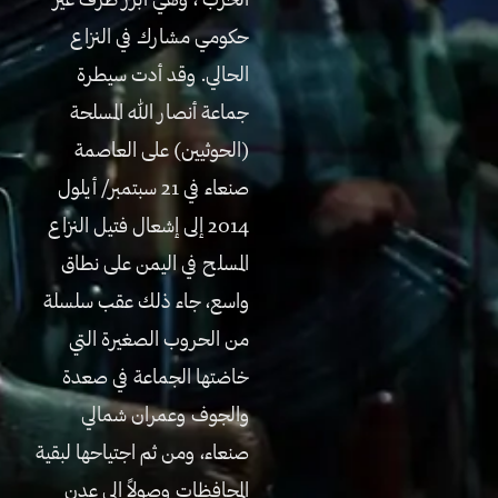
الحرب ، وهي أبرز طرف غير
حكومي مشارك في النزاع
الحالي. وقد أدت سيطرة
جماعة أنصار الله المسلحة
(الحوثيين) على العاصمة
صنعاء في 21 سبتمبر/ أيلول
2014 إلى إشعال فتيل النزاع
المسلح في اليمن على نطاق
واسع، جاء ذلك عقب سلسلة
من الحروب الصغيرة التي
خاضتها الجماعة في صعدة
والجوف وعمران شمالي
صنعاء، ومن ثم اجتياحها لبقية
المحافظات وصولاً إلى عدن