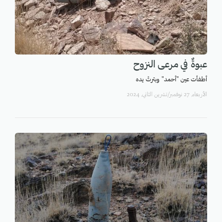
عبوةٌ في مرعى النزوح
أطفأت عين "أحمد" وبترتْ يده
اﻷربعاء, 27 نوفمبر/تشرين الثاني, 2024