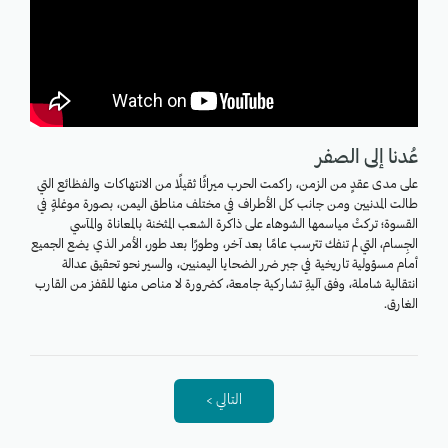
عُدنا إلى الصفر
على مدى عقدٍ من الزمن، راكمت الحرب ميراثًا ثقيلًا من الانتهاكات والفظائع التي
طالت المدنيين ومن جانب كل الأطراف في مختلف مناطق اليمن، بصورة موغلةٍ في
القسوة؛ تركتْ مياسمها الشوهاء على ذاكرة الشعب المثخنة بالمعاناة والمآسي
الجِسام، التي لم تنفك تترسب عامًا بعد آخر، وطورًا بعد طور، الأمر الذي يضع الجميع
أمام مسؤولية تاريخية في جبر ضرر الضحايا اليمنيين، والسير نحو تحقيق عدالة
انتقالية شاملة، وفق آليةِ تشاركية جامعة، كضرورة لا مناص منها للقفز من القارب
الغارق.
التالي >