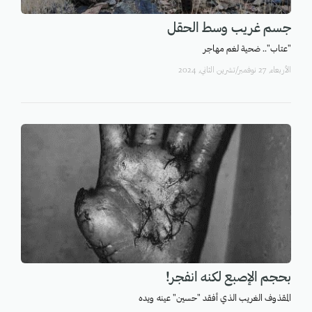
جسم غريب وسط الحقل
"عتاب".. ضحية لغم مهاجر
اﻷربعاء, 27 نوفمبر/تشرين الثاني, 2024
بحجم الإصبع لكنه انفجر!
المقذوف الغريب الذي أفقد "حسين" عينه ويده