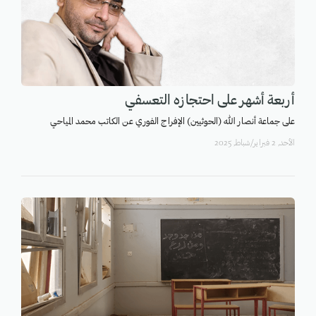
أربعة أشهر على احتجازه التعسفي
على جماعة أنصار الله (الحوثيين) الإفراج الفوري عن الكاتب محمد المياحي
اﻷحد, 2 فبراير/شباط, 2025