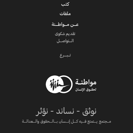
كتب
ملفات
عــــن مــــواطــــنة
تقديم شكوى
الــــتواصــــل
تـــبــــرع
نوثق - نساند - نؤثر
مـــجتمع يــــتمتع فــــيه كــــل إنــــسان بــــالــــحقوق والــــعدالــــة