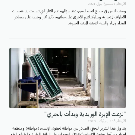
اﻷربعاء, 1 سبتمبر/أيلول, 2021
وصف الناس في جميع أنحاء اليمن، عند سؤالهم عن الآثار التي تسببت بها هجمات
الأطراف المتحاربة وسلوكياتهم الأخرى على حياتهم، بأنها آثار وخيمة على مصادر
الغذاء والماء والبنية التحتية المدنية الحيوية.
"نزعت الإبرة الوريدية وبدأت بالجري"
اﻷربعاء, 18 مارس/آذار, 2020
يتناول هذا التقرير البحثي، الصادر عن مواطنة لحقوق الإنسان (مواطنة) ومنظمة
أطباء من أجل حقوق الإنسان (PHR)، الهجمات على المرافق الطبية والطاقم الطبي