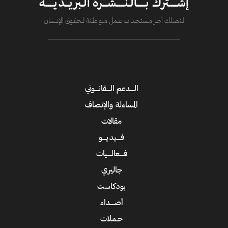
إشــــترك بــــالـنــــشــرة الـبريــديــــة
لــتصــلك آخــر مــستـجــدات عــــمل مــــواطــنة لـــحقــوق الإنــــسان
الــــدعم الــــقانــــوني
المساءلة والإنصاف
مقالات
فــــيديــــو
فــــعالــــيات
جاليري
بودكاست
أصــــداء
حـملات