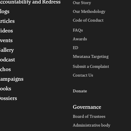
ccountability and Redress
Our Story
logs
Our Methodology
Code of Conduct
rticles
ideos
FAQs
Awards
vents
ED
allery
Mwatana Targeting
odcast
Submit a Complaint
chos
Contact Us
ampaigns
ooks
Donate
ossiers
Governance
Board of Trustees
Administrative body