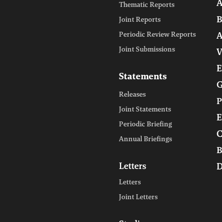
A
Thematic Reports
B
Joint Reports
Periodic Review Reports
A
Joint Submissions
V
E
Statements
G
Releases
P
Joint Statements
E
Periodic Briefing
C
Annual Briefings
B
Letters
D
Letters
Joint Letters