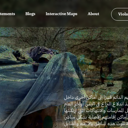
atements
Blogs
Interactive Maps
About
Viola
هم الدائم قسرًا إلى أماكن أخرى داخل
 اندلاع النزاع في اليمن أواخر العام
2014مارسات والانتهاكات التي ارتكبتها
ت أماكن إقامتهم الأصلية بشكل مباشر
تلوث هذه المناطق بالألغام والقنابل