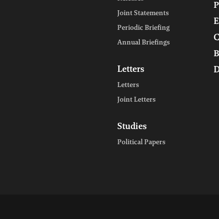
P
Joint Statements
E
Periodic Briefing
C
Annual Briefings
B
Letters
D
Letters
Joint Letters
Studies
Political Papers