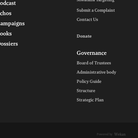
Mwatana Targeting
odcast
Submit a Complaint
chos
Contact Us
ampaigns
ooks
Donate
ossiers
Governance
Board of Trustees
Administrative body
Policy Guide
Structure
Strategic Plan
Wekan
Powered by