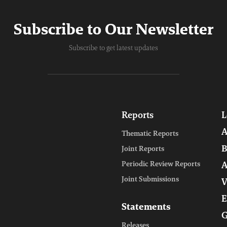
Subscribe to Our Newsletter
Subscribe to get latest updates
Reports
L
A
Thematic Reports
B
Joint Reports
Periodic Review Reports
A
Joint Submissions
V
E
Statements
G
Releases