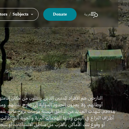
/
tors
Subjects
Donate
العربية
النازحين هم الأفراد المدنيين الذين ينتقلون من مكان إقامت
أوطانهم، ولا يعبرون الحدود الدولية إلى خارج بلدانهم. ومنذ
م، شهدت العديد من المناطق اليمنية موجات نزوح عالية بفعل الم
أطراف النزاع في اليمن ومنها الهجمات البرية والجوية التي طال،
أو وقوع تلك الأماكن بالقرب من مناطق الاشتباكات، أو نتيجة 