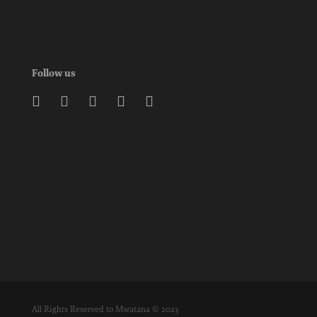
Follow us





All Rights Reserved to Mwatana © 2023