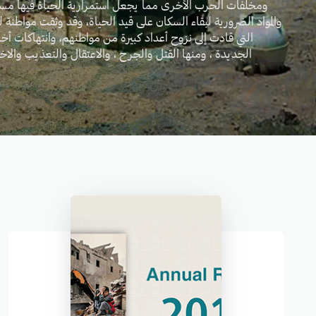
ومخلفات الحرب الأخرى مما يجعل استمرارية الحياة فيها مستح
والمواد الضرورية لبقاء السكان على قيد الحياة، وقد وثقت مواطنة 
التي قادت إلى نزوح أعداد كبيرة من مواطنهم، وانتهاكات أ
الجديدة ، ومنها القتل والجرح ، والاعتقال والتعذيب والا